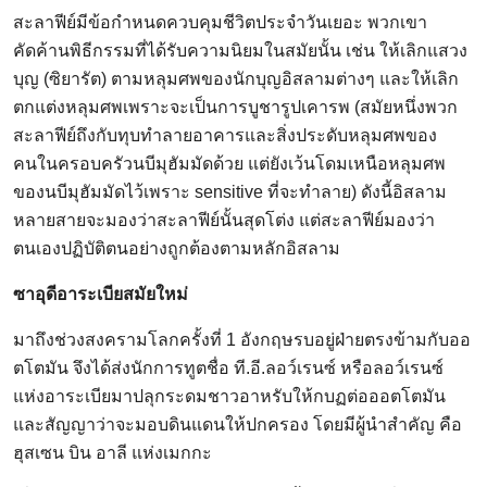
สะลาฟีย์มีข้อกำหนดควบคุมชีวิตประจำวันเยอะ พวกเขา
คัดค้านพิธีกรรมที่ได้รับความนิยมในสมัยนั้น เช่น ให้เลิกแสวง
บุญ (ซิยารัต) ตามหลุมศพของนักบุญอิสลามต่างๆ และให้เลิก
ตกแต่งหลุมศพเพราะจะเป็นการบูชารูปเคารพ (สมัยหนึ่งพวก
สะลาฟีย์ถึงกับทุบทำลายอาคารและสิ่งประดับหลุมศพของ
คนในครอบครัวนบีมุฮัมมัดด้วย แต่ยังเว้นโดมเหนือหลุมศพ
ของนบีมุฮัมมัดไว้เพราะ sensitive ที่จะทำลาย) ดังนี้อิสลาม
หลายสายจะมองว่าสะลาฟีย์นั้นสุดโต่ง แต่สะลาฟีย์มองว่า
ตนเองปฏิบัติตนอย่างถูกต้องตามหลักอิสลาม
ซาอุดีอาระเบียสมัยใหม่
มาถึงช่วงสงครามโลกครั้งที่ 1 อังกฤษรบอยู่ฝ่ายตรงข้ามกับออ
ตโตมัน จึงได้ส่งนักการทูตชื่อ ที.อี.ลอว์เรนซ์ หรือลอว์เรนซ์
แห่งอาระเบียมาปลุกระดมชาวอาหรับให้กบฏต่อออตโตมัน
และสัญญาว่าจะมอบดินแดนให้ปกครอง โดยมีผู้นำสำคัญ คือ
ฮุสเซน บิน อาลี แห่งเมกกะ