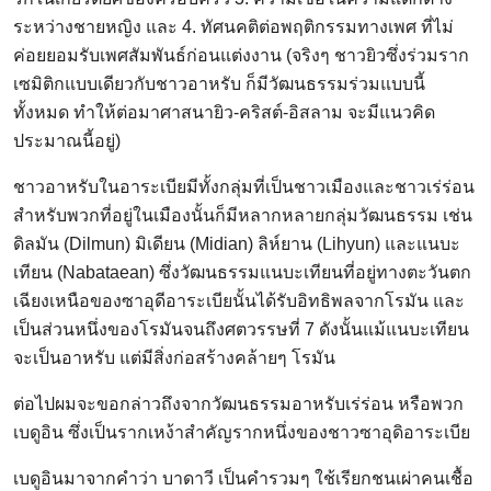
ระหว่างชายหญิง และ 4. ทัศนคติต่อพฤติกรรมทางเพศ ที่ไม่
ค่อยยอมรับเพศสัมพันธ์ก่อนแต่งงาน (จริงๆ ชาวยิวซึ่งร่วมราก
เซมิติกแบบเดียวกับชาวอาหรับ ก็มีวัฒนธรรมร่วมแบบนี้
ทั้งหมด ทำให้ต่อมาศาสนายิว-คริสต์-อิสลาม จะมีแนวคิด
ประมาณนี้อยู่)
ชาวอาหรับในอาระเบียมีทั้งกลุ่มที่เป็นชาวเมืองและชาวเร่ร่อน
สำหรับพวกที่อยู่ในเมืองนั้นก็มีหลากหลายกลุ่มวัฒนธรรม เช่น
ดิลมัน (Dilmun) มิเดียน (Midian) ลิห์ยาน (Lihyun) และแนบะ
เทียน (Nabataean) ซึ่งวัฒนธรรมแนบะเทียนที่อยู่ทางตะวันตก
เฉียงเหนือของซาอุดีอาระเบียนั้นได้รับอิทธิพลจากโรมัน และ
เป็นส่วนหนึ่งของโรมันจนถึงศตวรรษที่ 7 ดังนั้นแม้แนบะเทียน
จะเป็นอาหรับ แต่มีสิ่งก่อสร้างคล้ายๆ โรมัน
ต่อไปผมจะขอกล่าวถึงจากวัฒนธรรมอาหรับเร่ร่อน หรือพวก
เบดูอิน ซึ่งเป็นรากเหง้าสำคัญรากหนึ่งของชาวซาอุดิอาระเบีย
เบดูอินมาจากคำว่า บาดาวี เป็นคำรวมๆ ใช้เรียกชนเผ่าคนเชื้อ