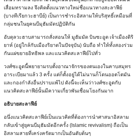
เสื่อมทรามลง จึงคิดตั้งแนวทางใหม่ชื่อแนวทางสะลาฟีย์
(บางทีเรียกวะฮาบีย์) เป็นการชำระอิสลามให้บริสุทธิ์เหมือนที่
กลุ่มชนในยุคนบีมุฮัมมัดปฏิบัติกัน
อับดุลวะฮาบสามารถสั่งสอนให้ มูฮัมมัด บินซะอูด เจ้าเมืองดิริ
ยาห์ (อยู่ใกล้กับเมืองริยาดในปัจจุบัน) นับถือ ทำให้ทั้งสองร่วม
กันแผ่ขยายอิทธิพล และแนวคิดสะลาฟีย์ไปทั่ว
วงศ์ซะอูดนี้พยายามรบตั้งอาณาจักรของตนเองในคาบสมุทร
อาระเบียมาแล้ว 3 ครั้ง แต่ก็ตั้งอยู่ได้ไม่นานก็โดนออตโตมัน
และกองกำลังอื่นปราบแพ้ไป ดังนี้จะเห็นว่าวงศ์ซะอูดกับ
แนวคิดสะลาฟีย์นั้นมีความเกี่ยวพันเชื่อมโยงกันมาก
อธิบายสะลาฟีย์
อนึ่งแนวคิดสะลาฟีย์เป็นแนวคิดที่ต้องการนำศาสนาอิสลาม
กลับเข้าสู่ยุคนบีมุฮัมมัดอีกครั้ง (Islamic revivalism) ถือเป็น
อิสลามสายที่เคร่งครัดมากเป็นอันดับต้นๆ