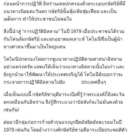
ก่อนหน้าการปฏิวัติ อิหร่านเคยปกครองด้วยระบอบกษัตริย์ที่มี
แนวทางนิยมตะวันตก กษัตริย์นั้นฟุ้งเฟ้อฟุ่มเฟือย และเป็น
เผด็จการ ทำให้ประชาชนไม่พอใจ
สิ่งนี้นำสู่ “การปฏิวัติอิสลาม” ในปี 1979 เมื่อประชาชนได้รวม
กันโค่นล้มกษัตริย์ และยกอยาตอลเลาะห์ โคไมนีซึ่งเป็นผู้นำ
ทางศาสนาขึ้นมาเป็นใหญ่แทน
โคไมนีปกครองโดยการชูแนวทางปฏิบัติตามศาสนาอิสลาม
อย่างเคร่งครัด แสดงให้เห็นว่าแนวทางอิสลามนั้นไม่เก่า และ
ยังถูกนำมาใช้พัฒนาให้ประเทศเจริญได้ โคไมนียังบอกว่าจะ
กระจายการปฏิวัติอิสลามไปยัง ประเทศอื่นๆ
เมื่อเห็นแบบนี้ กษัตริย์ซาอุดีอาระเบียที่รู้ว่าพระองค์ก็อิงตะวัน
ตกเหมือนกับอิหร่าน จึงรู้สึกระแวงว่าบัลลังก์จะไม่มั่นคงด้วย
เช่นกัน!
ต่อมามีกลุ่มก่อการร้ายหัวรุนแรงบุกยึดมัสยิดอัลฮะรอมในปี
1979 เช่นกัน โดยอ้างว่าวงศ์กษัตริย์ซาอุดีอาระเบียประพฤติตัว