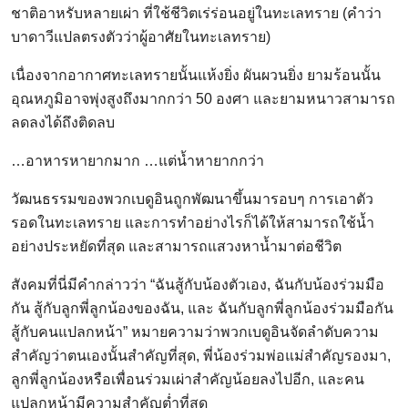
ชาติอาหรับหลายเผ่า ที่ใช้ชีวิตเร่ร่อนอยู่ในทะเลทราย (คำว่า
บาดาวีแปลตรงตัวว่าผู้อาศัยในทะเลทราย)
เนื่องจากอากาศทะเลทรายนั้นแห้งยิ่ง ผันผวนยิ่ง ยามร้อนนั้น
อุณหภูมิอาจพุ่งสูงถึงมากกว่า 50 องศา และยามหนาวสามารถ
ลดลงได้ถึงติดลบ
…อาหารหายากมาก …แต่น้ำหายากกว่า
วัฒนธรรมของพวกเบดูอินถูกพัฒนาขึ้นมารอบๆ การเอาตัว
รอดในทะเลทราย และการทำอย่างไรก็ได้ให้สามารถใช้น้ำ
อย่างประหยัดที่สุด และสามารถแสวงหาน้ำมาต่อชีวิต
สังคมที่นี่มีคำกล่าวว่า “ฉันสู้กับน้องตัวเอง, ฉันกับน้องร่วมมือ
กัน สู้กับลูกพี่ลูกน้องของฉัน, และ ฉันกับลูกพี่ลูกน้องร่วมมือกัน
สู้กับคนแปลกหน้า” หมายความว่าพวกเบดูอินจัดลำดับความ
สำคัญว่าตนเองนั้นสำคัญที่สุด, พี่น้องร่วมพ่อแม่สำคัญรองมา,
ลูกพี่ลูกน้องหรือเพื่อนร่วมเผ่าสำคัญน้อยลงไปอีก, และคน
แปลกหน้ามีความสำคัญต่ำที่สุด