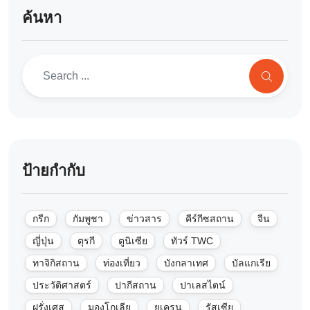
ค้นหา
ป้ายกำกับ
กรีก
กัมพูชา
ข่าวสาร
คีร์กีซสถาน
จีน
ญี่ปุ่น
ตุรกี
ตูนิเซีย
ทัวร์ TWC
ทาจิกิสถาน
ท่องเที่ยว
บังกลาเทศ
บัลแกเรีย
ประวัติศาสตร์
ปากีสถาน
ปาเลสไตน์
ฝรั่งเศส
มองโกเลีย
ยูเครน
รัสเซีย