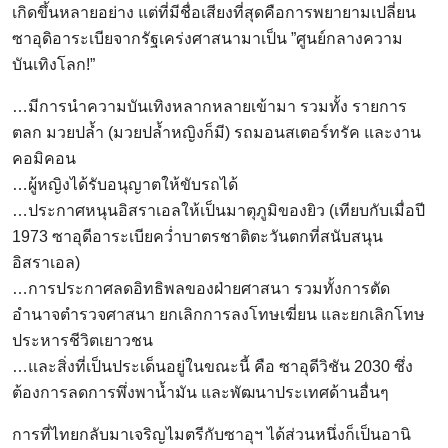
เกิดขึ้นหลายอย่าง แต่ที่มีชื่อเสียงที่สุดคือการพยายามเปลี่ยน
ซาอุดิอาระเบียจากรัฐเคร่งศาสนามาเป็น ”ศูนย์กลางความ
บันเทิงโลก!”
…มีการนำความบันเทิงหลากหลายเข้ามา รวมทั้ง รายการ
ตลก มวยปล้ำ (มวยปล้ำหญิงก็มี) รถมอนสเตอร์ทรัค และงาน
คอมิคอน
…ผู้หญิงได้รับอนุญาตให้ขับรถได้
…ประกาศหนุนอิสราเอลให้เป็นมาตุภูมิของยิว (เทียบกับเมื่อปี
1973 ซาอุดีอาระเบียคว่ำบาตรชาติตะวันตกที่สนับสนุน
อิสราเอล)
…การประกาศลดอิทธิพลของฝ่ายศาสนา รวมทั้งการตัด
อำนาจตำรวจศาสนา ยกเลิกการลงโทษเฆี่ยน และยกเลิกโทษ
ประหารชีวิตเยาวชน
…และสิ่งที่เป็นประเด็นอยู่ในขณะนี้ คือ ซาอุดีวิชัน 2030 ซึ่ง
ต้องการลดการพึ่งพาน้ำมัน และพัฒนาประเทศด้านอื่นๆ
การที่ไทยกลับมาเจริญไมตรีกับซาอุฯ ได้ส่วนหนึ่งก็เป็นอานิ