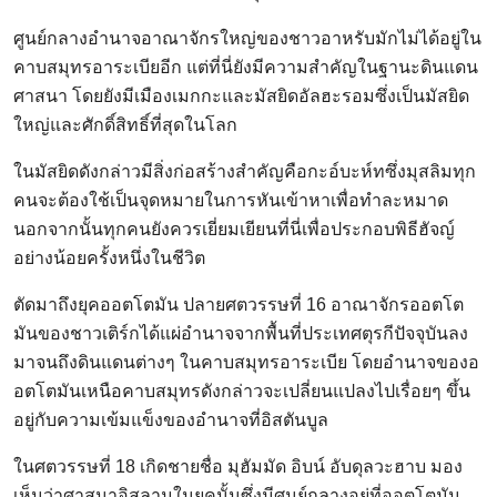
ศูนย์กลางอำนาจอาณาจักรใหญ่ของชาวอาหรับมักไม่ได้อยู่ใน
คาบสมุทรอาระเบียอีก แต่ที่นี่ยังมีความสำคัญในฐานะดินแดน
ศาสนา โดยยังมีเมืองเมกกะและมัสยิดอัลฮะรอมซึ่งเป็นมัสยิด
ใหญ่และศักดิ์สิทธิ์ที่สุดในโลก
ในมัสยิดดังกล่าวมีสิ่งก่อสร้างสำคัญคือกะอ์บะห์ทซึ่งมุสลิมทุก
คนจะต้องใช้เป็นจุดหมายในการหันเข้าหาเพื่อทำละหมาด
นอกจากนั้นทุกคนยังควรเยี่ยมเยียนที่นี่เพื่อประกอบพิธีฮัจญ์
อย่างน้อยครั้งหนึ่งในชีวิต
ตัดมาถึงยุคออตโตมัน ปลายศตวรรษที่ 16 อาณาจักรออตโต
มันของชาวเติร์กได้แผ่อำนาจจากพื้นที่ประเทศตุรกีปัจจุบันลง
มาจนถึงดินแดนต่างๆ ในคาบสมุทรอาระเบีย โดยอำนาจของอ
อตโตมันเหนือคาบสมุทรดังกล่าวจะเปลี่ยนแปลงไปเรื่อยๆ ขึ้น
อยู่กับความเข้มแข็งของอำนาจที่อิสตันบูล
ในศตวรรษที่ 18 เกิดชายชื่อ มุฮัมมัด อิบน์ อับดุลวะฮาบ มอง
เห็นว่าศาสนาอิสลามในยุคนั้นซึ่งมีศูนย์กลางอยู่ที่ออตโตมัน