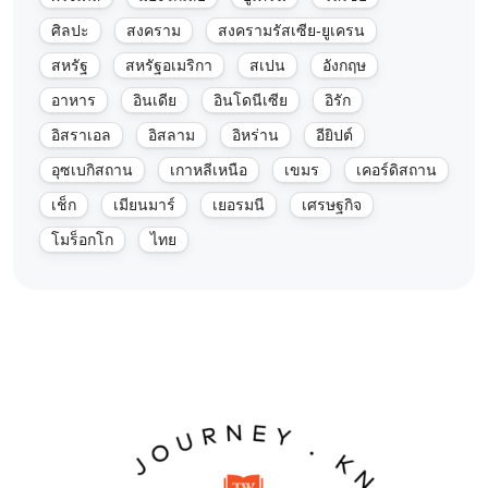
ศิลปะ
สงคราม
สงครามรัสเซีย-ยูเครน
สหรัฐ
สหรัฐอเมริกา
สเปน
อังกฤษ
อาหาร
อินเดีย
อินโดนีเซีย
อิรัก
อิสราเอล
อิสลาม
อิหร่าน
อียิปต์
อุซเบกิสถาน
เกาหลีเหนือ
เขมร
เคอร์ดิสถาน
เช็ก
เมียนมาร์
เยอรมนี
เศรษฐกิจ
โมร็อกโก
ไทย