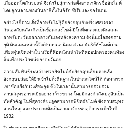
เมื่อออตโตมันรบแพ้ จึงนำไปสู่การก่อตั้งอาณาจักรชื่อฮัชไมต์
โดยลูกหลานของบินอาลีทั้งในอิรัก ซีเรียและจอร์แดน
อย่างไรก็ตาม สิ่งที่อาหรับไม่รู้คืออังกฤษกับฝรั่งเศสเจรจา
กันเองลับหลัง เกิดเป็นข้อตกลงไซค์-ปิโกที่ตกลงแบ่งดินแดน
อาหรับตะวันออกกลางกันเองหลังสงคราม ดังนั้นเมื่อสงคราม
ยุติ ดินแดนเหล่านี้จึงเป็นอาณานิคม ส่วนกษัตริย์ฮัชไมต์เป็น
เพียงหุ่นเชิดเท่านั้น หรือก็คือหนังหน้าไฟที่คอยปกครองคนท้อง
ถิ่นเพื่อประโยชน์ของตะวันตก
ความสัมพันธ์ระหว่างพวกฮัชไมต์กับอังกฤษเสื่อมลงหลัง
อังกฤษปล่อยให้ยิวเข้าไปตั้งถิ่นฐานในปาเลสไตน์ได้ ต่อมาพวก
เขาขัดแย้งกับวงศ์ซะอูด ซึ่งในเวลานั้นสามารถรวบรวม
คาบสมุทรอาระเบียอย่างกว้างขวาง โดยมีกองกำลังเบดูอินเป็น
ทัพสำคัญ ในที่สุดวงศ์ซะอูดสามารถพิชิตฮัชไมต์ ชิงคาบสมุทร
ส่วนใหญ่ และประกาศตั้งเป็นอาณาจักรซาอุดีอาระเบียในปี
1932