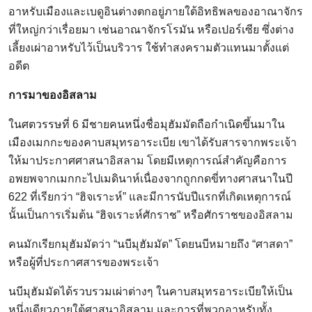
อาหรับเมืองและเบดูอินต่างตกอยู่ภายใต้อิทธิพลของอาณาจักร
ที่ใหญ่กว่าเรื่อยมา เช่นอาณาจักรโรมัน หรือเปอร์เซีย ซึ่งต่าง
เลี้ยงเผ่าอาหรับไว้เป็นบริวาร ใช้ทำสงครามตัวแทนมาตั้งแต่
อดีต
การมาของอิสลาม
ในศตวรรษที่ 6 มีชายคนหนึ่งชื่อมุฮัมมัดถือกำเนิดขึ้นมาใน
เมืองเมกกะของคาบสมุทรอาระเบีย เขาได้รับสารจากพระเจ้า
ให้มาประกาศศาสนาอิสลาม โดยมีเหตุการณ์สำคัญคือการ
อพยพจากเมกกะไปเมดินาห์เนื่องจากถูกกดขี่ทางศาสนาในปี
622 ที่เรียกว่า “ฮิจเราะห์” และมีการนับปีแรกที่เกิดเหตุการณ์
นั้นเป็นการเริ่มต้น “ฮิจเราะห์ศักราช” หรือศักราชของอิสลาม
คนมักเรียกมุฮัมมัดว่า “นบีมุฮัมมัด” โดยนบีหมายถึง “ศาสดา”
หรือผู้ที่ประกาศสารของพระเจ้า
นบีมุฮัมมัดได้รวบรวมเผ่าต่างๆ ในคาบสมุทรอาระเบียให้เป็น
หนึ่งเดียวภายใต้ศาสนาอิสลาม และการที่พวกอาหรับทั้ง