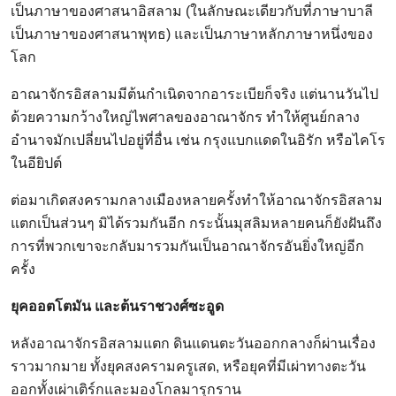
เป็นภาษาของศาสนาอิสลาม (ในลักษณะเดียวกับที่ภาษาบาลี
เป็นภาษาของศาสนาพุทธ) และเป็นภาษาหลักภาษาหนึ่งของ
โลก
อาณาจักรอิสลามมีต้นกำเนิดจากอาระเบียก็จริง แต่นานวันไป
ด้วยความกว้างใหญ่ไพศาลของอาณาจักร ทำให้ศูนย์กลาง
อำนาจมักเปลี่ยนไปอยู่ที่อื่น เช่น กรุงแบกแดดในอิรัก หรือไคโร
ในอียิปต์
ต่อมาเกิดสงครามกลางเมืองหลายครั้งทำให้อาณาจักรอิสลาม
แตกเป็นส่วนๆ มิได้รวมกันอีก กระนั้นมุสลิมหลายคนก็ยังฝันถึง
การที่พวกเขาจะกลับมารวมกันเป็นอาณาจักรอันยิ่งใหญ่อีก
ครั้ง
ยุคออตโตมัน และต้นราชวงศ์ซะอูด
หลังอาณาจักรอิสลามแตก ดินแดนตะวันออกกลางก็ผ่านเรื่อง
ราวมากมาย ทั้งยุคสงครามครูเสด, หรือยุคที่มีเผ่าทางตะวัน
ออกทั้งเผ่าเติร์กและมองโกลมารุกราน