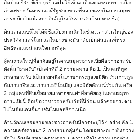
อิหร่าน อิรัก ซีเรีย ตุรกี แต่ไม่ได้เข้ามาถึงแดนทะเลทรายเบื้อง
ล่างเพราะกันดาร (แต่มีรัฐชายทะเลที่หลายแห่งในคาบสมุทร
อาระเบียเป็นเมืองท่าสำคัญในเส้นทางสายไหมทางเรือ)
ดินแดนแถบนี้ไม่ได้มีชื่อเสียงมากนักในช่วงเวลาส่วนใหญ่ของ
ประวัติศาสตร์โลก แต่ในบางช่วงมันกลับเป็นดินแดนที่ทรง
อิทธิพลและน่าสนใจมากที่สุด
ผู้คนส่วนใหญ่ที่อาศัยอยู่ในคาบสมุทรอาระเบียคือชาวอาหรับ
ดังนั้น “อาหรับ” เป็นคำที่มี 2 ความหมาย คือ 1. เป็นคนที่พูด
ภาษาอาหรับ (เป็นสายหนึ่งในภาษาตระกูลเซมิติก ร่วมตระกูล
กับภาษายิวและภาษาเอธิโอเปีย) และมีอัตลักษณ์ร่วมกัน หรือ
2. กลุ่มคนที่สืบเชื้อสายมาจากชนเผ่าที่อาศัยอยู่ในคาบสมุทร
อาระเบียนี้ คือเชื่อว่าชาวอาหรับเกิดที่นี่ก่อน แล้วค่อยกระจาย
ไปในดินแดนอื่นๆ เช่นในแอฟริกาเหนือ
ด้านวัฒนธรรมร่วมของชาวอาหรับมีการระบุไว้ 4 อย่าง คือ 1.
ความเคร่งศาสนา 2. การรวมกลุ่มกัน โดยเฉพาะอย่างยิ่งความ
รักในเกียรติยศของครอบครัว 3. ความเชื่อในความแตกต่าง