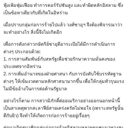
ฟุ้งเฟ้อฟุ่มเฟือย ทำการคอร์รัปชันสูง และทำผิดหลักอิสลาม ซึ่ง
เป็นข้อหาเดียวกับที่เกิดในอิหร่าน
เมื่อปราบกลุ่มก่อการร้ายไปแล้ว วงศ์ซาอุฯ จึงต้องพิจารณาว่า
จะทำอย่างไร สิ่งนี้จึงไม่เกิดอีก
เพื่อการดังกล่าวกษัตริย์ซาอุดีอาระเบียได้มีการดำเนินการ
ต่างๆ ประกอบด้วย:
1. การสานสัมพันธ์กับสหรัฐเพื่อช่วยรักษาความมั่นคงของ
ประเทศจากอิหร่าน
2. การเพิ่มอำนาจของฝ่ายศาสนา กับการบังคับใช้บรรทัดฐาน
ต่างๆ ให้เข้มงวดตามหลักศาสนามากขึ้น เพื่อให้กลุ่มหัวรุนแรง
ไม่มีข้ออ้างในการต่อต้านรัฐบาล
อย่างไรก็ตาม การสวามิภักดิ์ต่ออเมริกาอย่างออกนอกหน้านี้
เป็นสาเหตุพวกสะลาฟีย์สายเคร่งครัดไม่พอใจ (เพราะสหรัฐนั้น
ดีกับยิว) จึงทำให้เกิดการก่อการร้ายอยู่เรื่อยๆ
ต่อมาเกิดสมาชิกกลุ่มก่อการร้ายอิสลามหลายคนชูแนวทางสะ