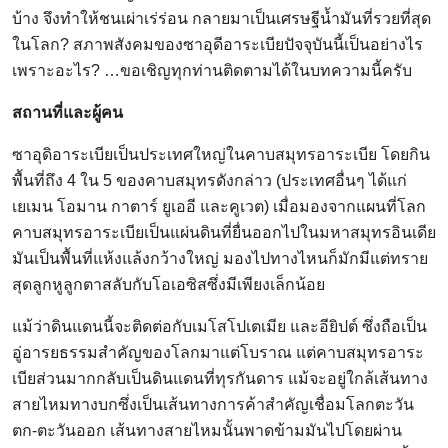
บ้าง จึงทำให้ชนเผ่าเร่ร่อน กลายมาเป็นเศรษฐีน้ำมันที่รวยที่สุด
ในโลก? สภาพสังคมของซาอุดีอาระเบียปัจจุบันนี้เป็นอย่างไร
เพราะอะไร? …ขอเชิญทุกท่านติดตามได้ในบทความนี้ครับ
สถานที่และผู้คน
ซาอุดิอาระเบียเป็นประเทศใหญ่ในคาบสมุทรอาระเบีย โดยกิน
พื้นที่ถึง 4 ใน 5 ของคาบสมุทรดังกล่าว (ประเทศอื่นๆ ได้แก่
เยเมน โอมาน กาตาร์ ยูเออี และคูเวต) เมื่อมองจากแผนที่โลก
คาบสมุทรอาระเบียเป็นแผ่นดินที่ยื่นออกไปในมหาสมุทรอินเดีย
มันเป็นพื้นที่แห้งแล้งกว้างใหญ่ มองไปทางไหนก็มักมีแต่ทราย
สุดลูกหูลูกตาสลับกับโอเอซิสซึ่งมีเพียงเล็กน้อย
แม้ว่าดินแดนนี้จะติดต่อกับเมโสโปเตเมีย และอียิปต์ ซึ่งถือเป็น
อู่อารยธรรมสำคัญของโลกมาแต่โบราณ แต่คาบสมุทรอาระ
เบียส่วนมากกลับเป็นดินแดนที่ทุรกันดาร แม้จะอยู่ใกล้เส้นทาง
สายไหมทางบกซึ่งเป็นเส้นทางการค้าสำคัญเชื่อมโลกตะวัน
ตก-ตะวันออก เส้นทางสายไหมนั้นพาดข้ามมันไปโดยผ่าน