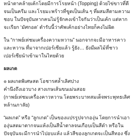
หน้าตาคล้ายเค้กโดยมีการโรยหน้า (Topping) ด้วยไข่ขาวที่ตี
จนเป็นครีม และโรยมะพร้าวที่ขูดเป็นเส้น ๆ ที่ผสมสีตามความ
ชอบ ในปัจจุบันหากคนไม่รู้จักคงเข้าใจกันว่าเป็นเค้ก แต่หาก
จะเรียก ‘มัศกอด’ ตำรับนี้ว่าคัพเค้กอย่างไทยก็คงไม่ผิด
ใน “กาพย์เห่ชมเครื่องความหวาน” นอกจากจะมีอาหารคาว
และหวาน ที่มาจากเปอร์เซียแล้ว รู้ยัง… ยังมีผลไม้ที่ชาว
เปอร์เซียนำเข้ามาในไทยด้วย
ผลเกด
๏ ผลเกดพิเศษสด โอชารศล้ำเลิศปาง
คำนึงถึงเอวบาง สางเกษเส้นขนเม่นสอย
(กาพย์เห่ชมเครื่องคาวหวาน โดยพระบาทสมเด็จพระพุทธเลิศ
หล้านภาลัย)
“ผลเกด” หรือ “ลูกเกด” เป็นของแปรรูปจากองุ่น โดยการนำเอา
องุ่นสดมาตากจนแห้งเป็นสีน้ำตาลจนเกือบเป็นสีดำ หรือใน
ปัจจุบันจะมีการนำไปอบแห้ง แล้วสีของลูกเกดจะเป็นสีทอง ซึ่ง