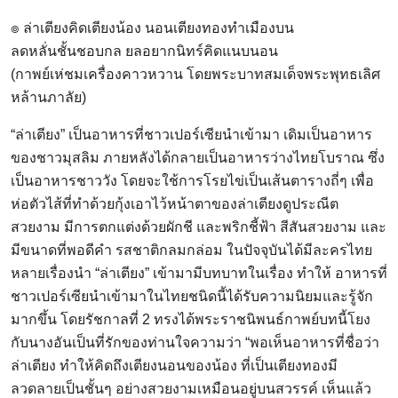
๏ ล่าเตียงคิดเตียงน้อง นอนเตียงทองทำเมืองบน
ลดหลั่นชั้นชอบกล ยลอยากนิทร์คิดแนบนอน
(กาพย์เห่ชมเครื่องคาวหวาน โดยพระบาทสมเด็จพระพุทธเลิศ
หล้านภาลัย)
“ล่าเตียง” เป็นอาหารที่ชาวเปอร์เซียนำเข้ามา เดิมเป็นอาหาร
ของชาวมุสลิม ภายหลังได้กลายเป็นอาหารว่างไทยโบราณ ซึ่ง
เป็นอาหารชาววัง โดยจะใช้การโรยไข่เป็นเส้นตารางถี่ๆ เพื่อ
ห่อตัวไส้ที่ทำด้วยกุ้งเอาไว้หน้าตาของล่าเตียงดูประณีต
สวยงาม มีการตกแต่งด้วยผักชี และพริกชี้ฟ้า สีสันสวยงาม และ
มีขนาดที่พอดีคำ รสชาติกลมกล่อม ในปัจจุบันได้มีละครไทย
หลายเรื่องนำ “ล่าเตียง” เข้ามามีบทบาทในเรื่อง ทำให้ อาหารที่
ชาวเปอร์เซียนำเข้ามาในไทยชนิดนี้ได้รับความนิยมและรู้จัก
มากขึ้น โดยรัชกาลที่ 2 ทรงได้พระราชนิพนธ์กาพย์บทนี้โยง
กับนางอันเป็นที่รักของท่านใจความว่า “พอเห็นอาหารที่ชื่อว่า
ล่าเตียง ทำให้คิดถึงเตียงนอนของน้อง ที่เป็นเตียงทองมี
ลวดลายเป็นชั้นๆ อย่างสวยงามเหมือนอยู่บนสวรรค์ เห็นแล้ว