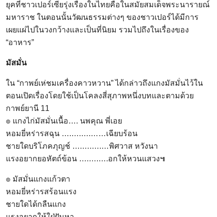
ยุคที่ชาวเปอร์เซียรุ่งเรืองในไทยคือในสมัยสมเด็จพระนารายณ์
มหาราช ในตอนนั้นวัฒนธรรมต่างๆ ของชาวเปอร์ได้มีการ
เผยแผ่ไปในวงกว้างและเป็นที่นิยม รวมไปถึงในเรื่องของ
“อาหาร”
มัสมั่น
ใน “กาพย์เห่ชมเครื่องคาวหวาน” ได้กล่าวถึงแกงมัสมั่นไว้ใน
ตอนเปิดเรื่องโดยใช้เป็นโคลงสี่สุภาพหนึ่งบทและตามด้วย
กาพย์ยานี 11
๏ แกงไก่มัสมั่นเนื้อ…. นพคุณ พี่เอย
หอมยี่หร่ารสฉุน ….….….……เฉียบร้อน
ชายใดบริโภคภุญช์ ….….….…พิศวาส หวังนา
แรงอยากยอหัตถ์ข้อน ….….….อกให้หวนแสวง๚
๏ มัสมั่นแกงแก้วตา
หอมยี่หร่ารสร้อนแรง
ชายใดได้กลืนแกง
แรงอยากให้ใฝ่ฝันหา