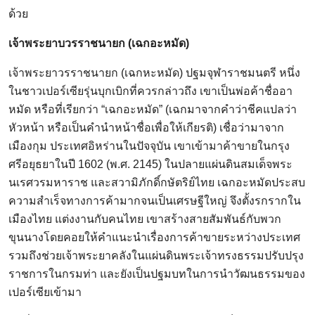
ด้วย
เจ้าพระยาบวรราชนายก (เฉกอะหมัด)
เจ้าพระยาวรราชนายก (เฉกหะหมัด) ปฐมจุฬาราชมนตรี หนึ่ง
ในชาวเปอร์เซียรุ่นบุกเบิกที่ควรกล่าวถึง เขาเป็นพ่อค้าชื่ออา
หมัด หรือที่เรียกว่า “เฉกอะหมัด” (เฉกมาจากคำว่าชีคแปลว่า
หัวหน้า หรือเป็นคำนำหน้าชื่อเพื่อให้เกียรติ) เชื่อว่ามาจาก
เมืองกุม ประเทศอิหร่านในปัจจุบัน เขาเข้ามาค้าขายในกรุง
ศรีอยุธยาในปี 1602 (พ.ศ. 2145) ในปลายแผ่นดินสมเด็จพระ
นเรศวรมหาราช และสวามิภักดิ์กษัตริย์ไทย เฉกอะหมัดประสบ
ความสำเร็จทางการค้ามากจนเป็นเศรษฐีใหญ่ จึงตั้งรกรากใน
เมืองไทย แต่งงานกับคนไทย เขาสร้างสายสัมพันธ์กับพวก
ขุนนางโดยคอยให้คำแนะนำเรื่องการค้าขายระหว่างประเทศ
รวมถึงช่วยเจ้าพระยาคลังในแผ่นดินพระเจ้าทรงธรรมปรับปรุง
ราชการในกรมท่า และยังเป็นปฐมบทในการนำวัฒนธรรมของ
เปอร์เซียเข้ามา