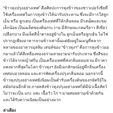
“ข้าวหุงปรุงอย่างเทศ” คือศิลปะการหุงข้าวของชาวเปอร์เซียที่
ใช้เครื่องเทศในการหุงข้าวให้น่ารับประทาน ซึ่งจะมีการใส่ลูก
เอ็น หรือ ลูกเฮน เป็นเครื่องเทศที่ให้กลิ่นหอม มีรสเผ็ดและขม
เล็กน้อย เป็นเมล็ดของต้นกระวาน มีลักษณะกลมรียาว สีเขียว
เปลือกบาง มีเมล็ดสีน้ำตาลอยู่ข้างใน ลูกเอ็นหรือลูกเฮ้น ไม่ใช่
ปรากฎเพียงอาหารจานข้าวเท่านั้นแต่ยังอยู่ในเมนูที่หลาก
หลายของอาหารมุสลิม เสน่ห์ของ “ข้าวหุงฯ” คือการหุงข้าวออ
กมาเเล้วได้สีเหลืองทองอร่ามสวยงามน่ารับประทาน ซึ่งสีของ
ข้าวได้จากหญ้าฝรั่น เป็นเครื่องเทศที่ส่งกลิ่นหอมหวน มีราคา
แพงมากที่สุดในโลก ข้าวหุงฯ ยังมีเอกลักษณ์อยู่ที่กลิ่นเครื่อง
เทศอบอวลหอม และสารพัดเครื่องปรุงกลิ่นหอม นอกจากนี้
ข้าวหุงปรุงอย่างเทศยังนิยมเป็นตำรับเครื่องต้นของกษัตริย์ใน
สมัยก่อนอีกด้วย ภายหลังข้าวหุงปรุงอย่างเทศได้มีนำเนื้อสัตว์
ไม่ว่าจะเป็น แกะ แพะ เนื้อวัว ไก่ ฯ มาผสมผสานเข้าด้วยกัน
และได้รับความนิยมเป็นอย่างมาก
ล่าเตียง