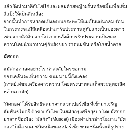
แล้ว จึงนำมาตีกับไข่ไก่และผสมด้วยหญ้าฝรั่นหรือขมิ้นเพื่อเพิ่ม
สีแป้งให้เป็นสีเหลือง
จากนั้นทำการหยอดแป้งลงบนกระทะให้แผ่เป็นแผ่นกลม ร่อน
ในกระทะจนมีสีเหลืองนำมารับประทานคู่กับแกงเป็นของคาว
เช่น แกงมัสมั่น แกงไก่ ภายหลังมีการรับประทานเป็นของ
หวานโดยนำมาทานคู่กับสังขยา ราดนมข้น หรือโรยน้ำตาล
มัศกอด
๏มัศกอดกอดอย่างไร น่าสงสัยใคร่ขอถาม
กอดเคล้นจะเห็นความ ขนมนามนี้ยังแคลง
(กาพย์เห่ชมเครื่องคาวหวาน โดยพระบาทสมเด็จพระพุทธเลิศ
หล้านภาลัย)
“มัศกอด” ได้รับอิทธิพลมาจากแขกเปอร์เซีย ที่เข้ามาเจริญ
สัมพันธไมตรี ค้าขายกับไทยในสมัยกรุงศรีอยุธยา โดยมัศกอด
มาจากชื่อเมือง “มัสกัต” (Muscat) เมืองท่าปากอ่าวโอมาน “มัศ
กอด” ก็คือ ขนมชนิดหนึ่งของเปอร์เซีย ขนมชนิดนี้จะมีรูปร่าง