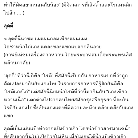
ทำให้คิดอยากนอนกับน้อง” (มีจิตนการที่เลิศล้ำและโรแมนติก
ไปอีก … )
ลุดตี่
๏ ลุดตี่นี้น่าชม แผ่แผ่นกลมเพียงแผ่นแผง
โอชาหน้าไก่แกง แคลงของแขกแปลกกลิ่นอาย
(กาพย์เห่ชมเครื่องคาวหวาน โดยพระบาทสมเด็จพระพุทธเลิศ
หล้านภาลัย)
“ลุดตี่” ที่ว่านี้ ก็คือ “โรตี” ที่สมัยนี้เรียกกัน อาหารแขกที่ว่าถูก
ดัดแปลงมากินกับแกงไทยในรายการอาหารที่รู้จักกันดีคือ
“โรตีแกงไก่” แต่สมัยนี้นิยมนำโรตีที่ว่านี้มากินกับ “แกงเขียว
หวานเนื้อ” แตกต่างไปจากคนไทยสมัยกรุงศรีอยุธยา ที่จะกิน
โรตีกับแกงไก่ซึ่งเป็นแกงแดงที่มีความละม้ายคล้ายคลึงกับแกง
แขก
ลุดตี่เป็นแผ่นแป้งทำจากแป้งข้าวเจ้า โดยนำข้าวสารมาแช่น้ำ
ทั้งคืนจากนั้นโม่แป้งด้วยโม่หิน เมื่อโม่จนได้น้ำแป้งข้าวเจ้า