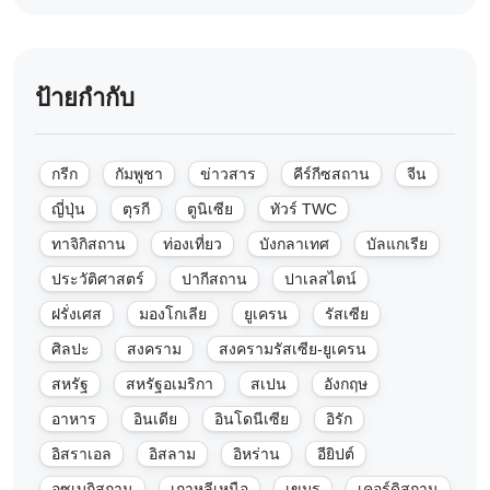
ป้ายกำกับ
กรีก
กัมพูชา
ข่าวสาร
คีร์กีซสถาน
จีน
ญี่ปุ่น
ตุรกี
ตูนิเซีย
ทัวร์ TWC
ทาจิกิสถาน
ท่องเที่ยว
บังกลาเทศ
บัลแกเรีย
ประวัติศาสตร์
ปากีสถาน
ปาเลสไตน์
ฝรั่งเศส
มองโกเลีย
ยูเครน
รัสเซีย
ศิลปะ
สงคราม
สงครามรัสเซีย-ยูเครน
สหรัฐ
สหรัฐอเมริกา
สเปน
อังกฤษ
อาหาร
อินเดีย
อินโดนีเซีย
อิรัก
อิสราเอล
อิสลาม
อิหร่าน
อียิปต์
อุซเบกิสถาน
เกาหลีเหนือ
เขมร
เคอร์ดิสถาน