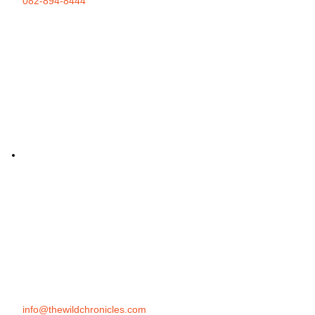
082-894-8444
info@thewildchronicles.com