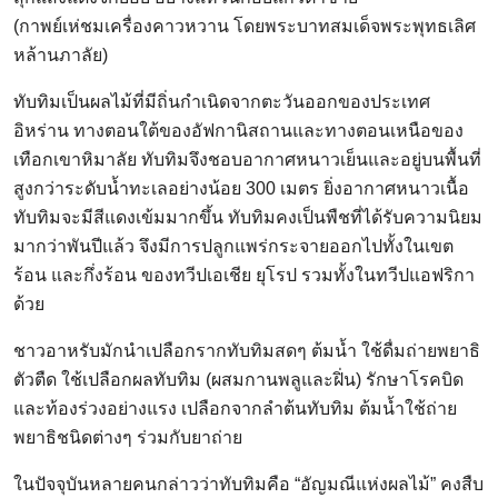
(กาพย์เห่ชมเครื่องคาวหวาน โดยพระบาทสมเด็จพระพุทธเลิศ
หล้านภาลัย)
ทับทิมเป็นผลไม้ที่มีถิ่นกำเนิดจากตะวันออกของประเทศ
อิหร่าน ทางตอนใต้ของอัฟกานิสถานและทางตอนเหนือของ
เทือกเขาหิมาลัย ทับทิมจึงชอบอากาศหนาวเย็นและอยู่บนพื้นที่
สูงกว่าระดับน้ำทะเลอย่างน้อย 300 เมตร ยิ่งอากาศหนาวเนื้อ
ทับทิมจะมีสีแดงเข้มมากขึ้น ทับทิมคงเป็นพืชที่ได้รับความนิยม
มากว่าพันปีแล้ว จึงมีการปลูกแพร่กระจายออกไปทั้งในเขต
ร้อน และกึ่งร้อน ของทวีปเอเชีย ยุโรป รวมทั้งในทวีปแอฟริกา
ด้วย
ชาวอาหรับมักนำเปลือกรากทับทิมสดๆ ต้มน้ำ ใช้ดื่มถ่ายพยาธิ
ตัวตืด ใช้เปลือกผลทับทิม (ผสมกานพลูและฝิ่น) รักษาโรคบิด
และท้องร่วงอย่างแรง เปลือกจากลำต้นทับทิม ต้มน้ำใช้ถ่าย
พยาธิชนิดต่างๆ ร่วมกับยาถ่าย
ในปัจจุบันหลายคนกล่าวว่าทับทิมคือ “อัญมณีแห่งผลไม้” คงสืบ