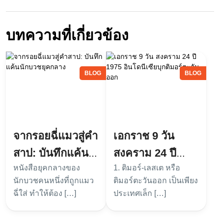
บทความที่เกี่ยวข้อง
BLOG
BLOG
จากรอยฉี่แมวสู่คำ
เอกราช 9 วัน
สาป: บันทึกแค้น
สงคราม 24 ปี
หนังสือยุคกลางของ
1. ติมอร์-เลสเต หรือ
นักบวชยุคกลาง
1975 อินโดนีเซีย
นักบวชคนหนึ่งที่ถูกแมว
ติมอร์ตะวันออก เป็นเพียง
บุกติมอร์ตะวันออก
ฉี่ใส่ ทำให้ต้อง […]
ประเทศเล็ก […]