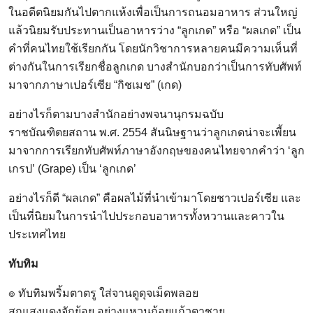
ในอดีตนิยมกันไปตากแห้งเพื่อเป็นการถนอมอาหาร ส่วนใหญ่
แล้วนิยมรับประทานเป็นอาหารว่าง “ลูกเกด” หรือ “ผลเกด” เป็น
คำที่คนไทยใช้เรียกกัน โดยนักวิชาการหลายคนมีความเห็นที่
ต่างกันในการเรียกชื่อลูกเกด บางสำนักบอกว่าเป็นการทับศัพท์
มาจากภาษาเปอร์เซีย “กิชเมช” (เกด)
อย่างไรก็ตามบางสำนักอย่างพจนานุกรมฉบับ
ราชบัณฑิตยสถาน พ.ศ. 2554 สันนิษฐานว่าลูกเกดน่าจะเพี้ยน
มาจากการเรียกทับศัพท์ภาษาอังกฤษของคนไทยจากคำว่า ‘ลูก
เกรป’ (Grape) เป็น ‘ลูกเกด’
อย่างไรก็ดี “ผลเกด” คือผลไม้ที่นำเข้ามาโดยชาวเปอร์เซีย และ
เป็นที่นิยมในการนำไปประกอบอาหารทั้งหวานและคาวใน
ประเทศไทย
ทับทิม
๏ ทับทิมพริ้มตาตรู ใส่จานดูดุจเม็ดพลอย
สุกแสงแดงจักย้อย อย่างแหวนก้อยแก้วตาชาย