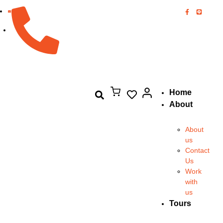
082-894-8444
Home
About
About
us
Contact
Us
Work
with
us
Tours