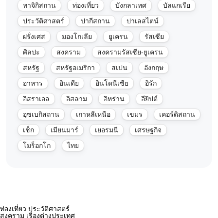
ทาจิกิสถาน
ท่องเที่ยว
บังกลาเทศ
บัลแกเรีย
ประวัติศาสตร์
ปากีสถาน
ปาเลสไตน์
ฝรั่งเศส
มองโกเลีย
ยูเครน
รัสเซีย
ศิลปะ
สงคราม
สงครามรัสเซีย-ยูเครน
สหรัฐ
สหรัฐอเมริกา
สเปน
อังกฤษ
อาหาร
อินเดีย
อินโดนีเซีย
อิรัก
อิสราเอล
อิสลาม
อิหร่าน
อียิปต์
อุซเบกิสถาน
เกาหลีเหนือ
เขมร
เคอร์ดิสถาน
เช็ก
เมียนมาร์
เยอรมนี
เศรษฐกิจ
โมร็อกโก
ไทย
ท่องเที่ยว ประวัติศาสตร์
สงคราม เรื่องต่างประเทศ