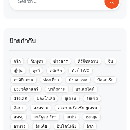
ป้ายกำกับ
กรีก
กัมพูชา
ข่าวสาร
คีร์กีซสถาน
จีน
ญี่ปุ่น
ตุรกี
ตูนิเซีย
ทัวร์ TWC
ทาจิกิสถาน
ท่องเที่ยว
บังกลาเทศ
บัลแกเรีย
ประวัติศาสตร์
ปากีสถาน
ปาเลสไตน์
ฝรั่งเศส
มองโกเลีย
ยูเครน
รัสเซีย
ศิลปะ
สงคราม
สงครามรัสเซีย-ยูเครน
สหรัฐ
สหรัฐอเมริกา
สเปน
อังกฤษ
อาหาร
อินเดีย
อินโดนีเซีย
อิรัก