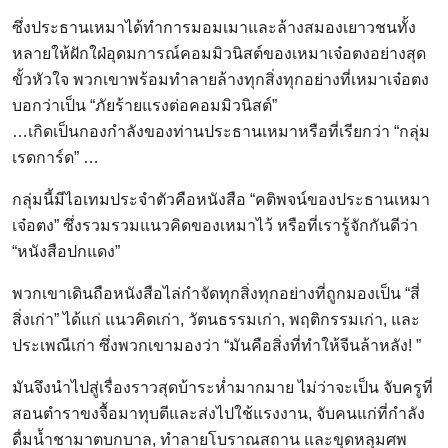
ซึ่งประธานเหมาได้ทำการมอมเมาและล้างสมองเยาวชนทั้ง
หลายให้ฝักใฝ่อุดมการณ์คอมมิวนิสต์ของเหมาเจ๋อตงอย่างสุด
ขั้วหัวใจ พวกเขาพร้อมทำลายล้างทุกสิ่งทุกอย่างที่เหมาเจ๋อตง
บอกว่าเป็น “ภัยร้ายแรงต่อคอมมิวนิสต์”
…เกิดเป็นกองกำลังของท่านประธานเหมาหรือที่เรียกว่า “กลุ่ม
เรดการ์ด” …
กลุ่มนี้มีไอเทมประจำตัวคือหนังสือ “คติพจน์ของประธานเหมา
เจ๋อตง” ซึ่งรวมรวมแนวคิดของเหมาไว้ หรือที่เรารู้จักกันดีว่า
“หนังสือปกแดง”
พวกเขาเดินถือหนังสือไล่กำจัดทุกสิ่งทุกอย่างที่ถูกมองเป็น “สี่
สิ่งเก่า” ได้แก่ แนวคิดเก่า, วัตนธรรมเก่า, พฤติกรรมเก่า, และ
ประเพณีเก่า ซึ่งพวกเขามองว่า “มันคือสิ่งที่ทำให้จีนล้าหลัง! ”
มันจึงนำไปสู่เรื่องราวสุดบ้าระห่ำมากมาย ไม่ว่าจะเป็น จับครูที่
สอนตำราขงจื้อมาทุบตีและส่งไปใช้แรงงาน, จับคนแก่ที่กำลัง
ดื่มน้ำชามาตบกบาล, ทำลายโบราณสถาน และขุดหลุมศพ