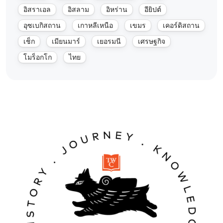
อิสราเอล
อิสลาม
อิหร่าน
อียิปต์
อุซเบกิสถาน
เกาหลีเหนือ
เขมร
เคอร์ดิสถาน
เช็ก
เมียนมาร์
เยอรมนี
เศรษฐกิจ
โมร็อกโก
ไทย