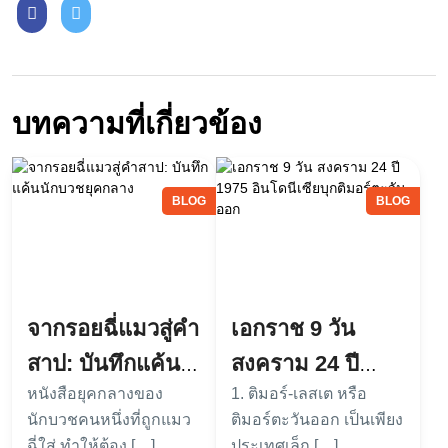
บทความที่เกี่ยวข้อง
BLOG
BLOG
จากรอยฉี่แมวสู่คำ
เอกราช 9 วัน
สาป: บันทึกแค้น
สงคราม 24 ปี
หนังสือยุคกลางของ
1. ติมอร์-เลสเต หรือ
นักบวชยุคกลาง
1975 อินโดนีเซีย
นักบวชคนหนึ่งที่ถูกแมว
ติมอร์ตะวันออก เป็นเพียง
บุกติมอร์ตะวันออก
ฉี่ใส่ ทำให้ต้อง […]
ประเทศเล็ก […]