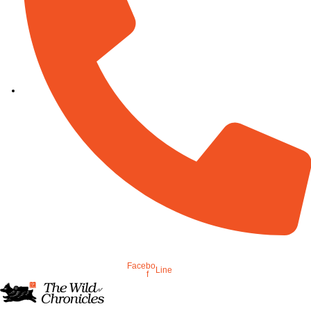
082-894-8444
Facebook-
Line
f