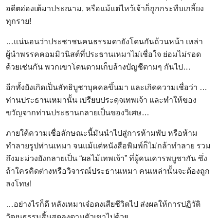
อดีตฮ่องเต้มาประณาม, หรือแม้แต่ไหว้เจ้าก็ถูกกระทืบเกลี้ยง
ทุกราย!
…แน่นอนว่าประชาชนคนธรรมดายังโดนกันถ้วนหน้า เหล่า
ผู้นำพรรคคอมมิวนิสต์ที่ประธานเหมาไม่เชื่อใจ ย่อมไม่รอด
ด้วยเช่นกัน พวกเขาโดนตามเก็บล้างบัญชีตามๆ กันไป…
อีกทั้งยังเกิดเป็นลัทธิบูชาบุคคลขึ้นมา และเกิดความเชื่อว่า …
ท่านประธานเหมานั้น เปรียบประดุจเทพเจ้า และทำให้ของ
ขวัญจากท่านประธานกลายเป็นของวิเศษ…
ภายใต้ความเชื่อลักษณะนี้มันนำไปสู่การห้ามพับ หรือห้าม
ทำลายรูปท่านเหมา จนแม้แต่หนังสือพิมพ์ก็ไม่กล้าทำลาย รวม
ถึงมะม่วงยังกลายเป็น “ผลไม้เทพเจ้า” ที่ผู้คนเคารพบูชากัน ซึ่ง
ถ้าใครคิดต่างหรือวิจารณ์ประธานเหมา คนเหล่านั้นจะต้องถูก
ลงโทษ!
…อย่างไรก็ดี หลังเหมาเจ๋อตงเสียชีวิตไป ส่งผลให้การปฏิวัติ
วัฒนธรรมสิ้นสุดลงตามตัวเขาไปด้วย…