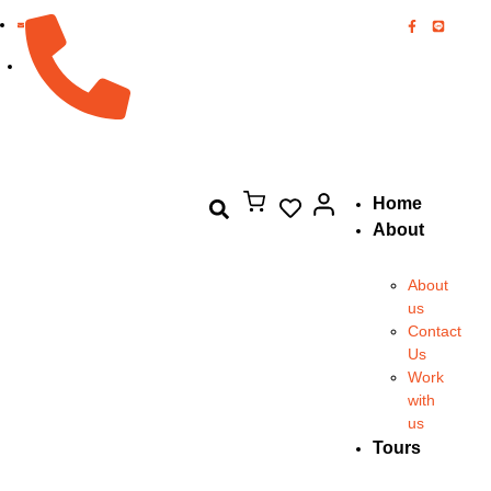
082-894-8444
Home
About
About
us
Contact
Us
Work
with
us
Tours