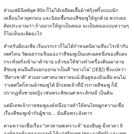
ส่วนเฟมินิสต์ยุค 80s ก็ไม่ได้เหยียดเสื้อผ้าฟรุ้งฟริ้งแบบนัก
เคลื่อนไหวยุคก่อน และนิยมซื้อของสีชมพูให้ลูกด้วย พวกเธอ
คิดประมาณว่า ถ้าอยากให้ลูกเป็นหมอ จะเป็นหมอแบบหวานๆ
ก็ไม่เห็นจะผิดอะไร
สำหรับฝั่งเอเชีย เริ่มแรกเราก็ไม่ได้กำหนดนิยามสีอะไรเข้ากับ
เพศไหน วัฒนธรรมจีนมองว่าสีชมพูเป็นแค่เฉดหนึ่งของสีแดง
กระทั่งฝรั่งเข้ามาค้าขาย แล้วขอให้ช่างทำเครื่องดินเผาลาย
สีชมพู คนจีนถึงแยกออกมาเป็นสี “หยางไฉ่” (洋彩) ซึ่งแปลว่า
“สีต่างชาติ” ส่วนทางศาสนาพราหมณ์-ฮินดูของอินเดีย คนไม่
ว่าเพศใดก็สวมผ้าชมพูได้ อีกเทพเจ้าที่มีวรกายสีชมพู ก็มี
ปรากฏทั้งชายหญิง เช่นพระพิฆเนศ พระลักษมี เป็นต้น
แต่มีเทพเจ้ากายชมพูองค์หนึ่งอาจทำให้คนไทยผูกความเชื่อ
เรื่องสีชมพูเข้ากับผู้ชาย… นั่นคือพระอังคาร
ตามความเชื่อเรื่อง “เทวดานพเคราะห์” ของฮินดู มีเทวดา 9
องค์คอยคุ้มครองมนุษย์ ได้แก่สุริยเทพ (พระอาทิตย์) และเทพ