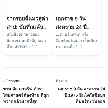
จากรอยฉี่แมวสู่คำ
เอกราช 9 วัน
สาป: บันทึกแค้น
สงคราม 24 ปี
หนังสือยุคกลางของ
1. ติมอร์-เลสเต หรือ
นักบวชยุคกลาง
1975 อินโดนีเซีย
นักบวชคนหนึ่งที่ถูกแมว
ติมอร์ตะวันออก เป็นเพียง
บุกติมอร์ตะวันออก
ฉี่ใส่ ทำให้ต้อง […]
ประเทศเล็ก […]
Previous
Next
ชาม อัล มาอริฟ ตำรา
เอกราช 9 วัน สงคราม 24
ไสยศาสตร์ต้องห้าม ที่ถูก
ปี 1975 อินโดนีเซียบุก
หวาดกลัวมากที่สุด
ติมอร์ตะวันออก