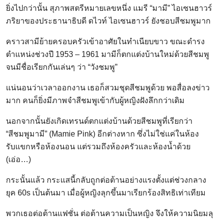
ยิ่งไปกว่านั้น สุภาพสตรีหมายเลขหนึ่ง แมรี “มามี” ไอเซนฮาวร์
ภริยาของประธานาธิบดี ดไวท์ ไอเซนฮาวร์ ยังชอบสีชมพูมาก
คราวสามีย้ายครอบครัวเข้าอาศัยในทำเนียบขาว ขณะดำรง
ตำแหน่งช่วงปี 1953 – 1961 มามีก็ตกแต่งบ้านใหม่ด้วยสีชมพู
จนมีชื่อเรียกกันเล่นๆ ว่า “วังชมพู”
แน่นอนว่าเวลาออกงาน เธอก็สวมชุดสีชมพูด้วย พอสื่อลงข่าว
มาก คนก็ยิ่งมีภาพจำสีชมพูเข้ากับผู้หญิงฝังลึกกว่าเดิม
นอกจากนั้นยังเกิดเทรนด์ตกแต่งบ้านด้วยสีชมพูที่เรียกว่า
“สีชมพูมามี” (Mamie Pink) อีกต่างหาก ซึ่งไม่ใช่แค่ในห้อง
รับแขกหรือห้องนอน แต่รวมถึงห้องครัวและห้องน้ำด้วย
(เอ่อ…)
กระนั้นแล้ว กระแสนี้กลับถูกต่อต้านอย่างแรงตั้งแต่ช่วงกลาง
ยุค 60s เป็นต้นมา เมื่อผู้หญิงลุกขึ้นมาเรียกร้องสิทธิเท่าเทียม
พวกเธอต่อต้านแฟชั่น ต่อต้านความเป็นหญิง จึงให้ความนิยมลุ