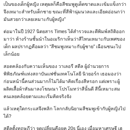
เป็นของเด็กผู้หญิง เหตุผลก็คือสีชมพูดูเด็ดขาดและเข้มแข็งกว่า
จึงเหมาะสำหรับเด็กชาย ขณะที่สีฟ้านุ่มนวลและเอียดอ่อนกว่า
มันสวยกว่าเลยเหมาะกับผู้หญิง”
ต่อมาในปี 1927 นิตยสาร Times ได้สำรวจและตีพิมพ์สถิติออก
มาว่า ห้างร้านชั้นนำในอเมริกาเห็นว่าสีไหนเหมาะกับเพศของ
เด็ก ผลปรากฏคือผลว่า “สีชมพูเหมาะกับผู้ชาย” เฉือนชนะไป
เล็กน้อย
สอดคล้องกับความเห็นของ วาเลอรี สตีล ผู้อำนวยการ
พิพิธภัณฑ์แห่งสถาบันแฟชั่นเทคโนโลยี นิวยอร์ก เธอมองว่า
ก่อนหน้านี้คนส่วนมากก็ไม่ได้มาคิดเรื่องสีหรอก แต่เพราะผู้
ผลิตเสื้อผ้าหันมาลงโฆษณา โปรโมทว่าสีนั้นดี สีนี้เหมาะสม
คนเลยคล้อยตามและเริ่มคิดจริงจัง
แล้วเหตุใดกระแสจึงพลิก โลกกลับนิยามสีชมพูเข้ากับผู้หญิงไป
ได้?
สตีลตั้งทฤษฎีว่า จุดเปลี่ยนคือยุค 20s นี่เอง เมื่อมหาเศรษฐี เฮ