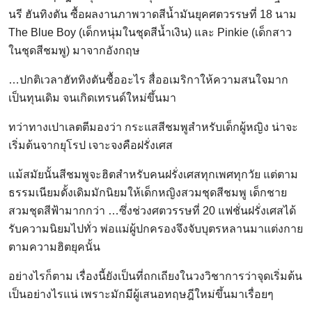
นรี ฮันทิงตัน ซื้อผลงานภาพวาดสีน้ำมันยุคศตวรรษที่ 18 นาม
The Blue Boy (เด็กหนุ่มในชุดสีน้ำเงิน) และ Pinkie (เด็กสาว
ในชุดสีชมพู) มาจากอังกฤษ
…ปกติเวลาฮัททิงตันซื้ออะไร สื่ออเมริกาให้ความสนใจมาก
เป็นทุนเดิม จนเกิดเทรนด์ใหม่ขึ้นมา
ทว่าทางเปาเลตตีมองว่า กระแสสีชมพูสำหรับเด็กผู้หญิง น่าจะ
เริ่มต้นจากยุโรป เจาะจงคือฝรั่งเศส
แม้สมัยนั้นสีชมพูจะฮิตสำหรับคนฝรั่งเศสทุกเพศทุกวัย แต่ตาม
ธรรมเนียมดั้งเดิมมักนิยมให้เด็กหญิงสวมชุดสีชมพู เด็กชาย
สวมชุดสีฟ้ามากกว่า …ซึ่งช่วงศตวรรษที่ 20 แฟชั่นฝรั่งเศสได้
รับความนิยมไปทั่ว พ่อแม่ผู้ปกครองจึงจับบุตรหลานมาแต่งกาย
ตามความฮิตยุคนั้น
อย่างไรก็ตาม เรื่องนี้ยังเป็นที่ถกเถียงในวงวิชาการว่าจุดเริ่มต้น
เป็นอย่างไรแน่ เพราะมักมีผู้เสนอทฤษฎีใหม่ขึ้นมาเรื่อยๆ