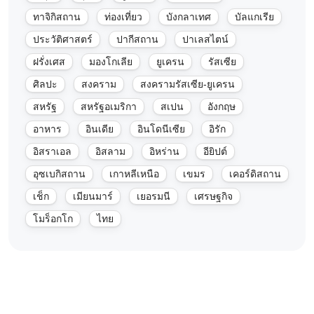
ทาจิกิสถาน
ท่องเที่ยว
บังกลาเทศ
บัลแกเรีย
ประวัติศาสตร์
ปากีสถาน
ปาเลสไตน์
ฝรั่งเศส
มองโกเลีย
ยูเครน
รัสเซีย
ศิลปะ
สงคราม
สงครามรัสเซีย-ยูเครน
สหรัฐ
สหรัฐอเมริกา
สเปน
อังกฤษ
อาหาร
อินเดีย
อินโดนีเซีย
อิรัก
อิสราเอล
อิสลาม
อิหร่าน
อียิปต์
อุซเบกิสถาน
เกาหลีเหนือ
เขมร
เคอร์ดิสถาน
เช็ก
เมียนมาร์
เยอรมนี
เศรษฐกิจ
โมร็อกโก
ไทย