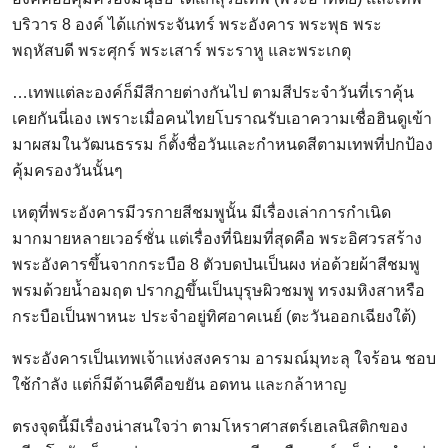
บริวาร 8 องค์ ได้แก่พระจันทร์ พระอังคาร พระพุธ พระ
พฤหัสบดี พระศุกร์ พระเสาร์ พระราหู และพระเกตุ
…เทพแต่ละองค์ก็มีสีกายต่างกันไป ตามสีประจำวันที่เราคุ้น
เคยกันนี่เอง เพราะเมื่อคนไทยโบราณรับเอาความเชื่อฮินดูเข้า
มาผสมในวัฒนธรรม ก็ตั้งชื่อวันและกำหนดสีตามเทพที่ปกป้อง
คุ้มครองวันนั้นๆ
เหตุที่พระอังคารมีวรกายสีชมพูนั้น มีเรื่องเล่าการกำเนิด
มากมายหลายเวอร์ชั่น แต่เรื่องที่นิยมที่สุดคือ พระอิศวรสร้าง
พระอังคารขึ้นจากกระบือ 8 ตัวบดป่นเป็นผง ห่อด้วยผ้าสีชมพู
พรมด้วยน้ำอมฤต ปรากฏขึ้นเป็นบุรุษผิวชมพู ทรงมหิงสาหรือ
กระบือเป็นพาหนะ ประจำอยู่ทิศอาคเนย์ (ตะวันออกเฉียงใต้)
พระอังคารเป็นเทพเจ้าแห่งสงคราม อารมณ์มุทะลุ ใจร้อน ชอบ
ใช้กำลัง แต่ก็มีด้านดีคือขยัน อดทน และกล้าหาญ
ตรงจุดนี้มีเรื่องน่าสนใจว่า ตามโหราศาสตร์เฮเลนิสติกของ