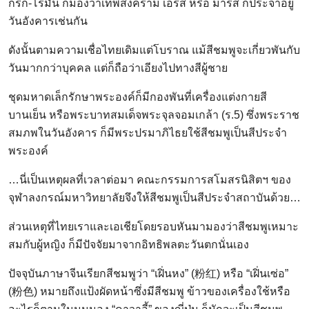
กรีก-โรมัน ก็มองว่าเทพสงคราม เอรีส หรือ มาร์ส ก็ประจำอยู่
วันอังคารเช่นกัน
ดังนั้นตามความเชื่อไทยเดิมแต่โบราณ แม้สีชมพูจะเกี่ยวพันกับ
วันมากกว่าบุคคล แต่ก็ถือว่าเอียงไปทางสีผู้ชาย
ชุดมหาดเล็กรักษาพระองค์ก็มีกองพันที่เครื่องแต่งกายสี
บานเย็น หรือพระบาทสมเด็จพระจุลจอมเกล้า (ร.5) ซึ่งพระราช
สมภพในวันอังคาร ก็มีพระปรมาภิไธยใช้สีชมพูเป็นสีประจำ
พระองค์
…นี่เป็นเหตุผลที่เวลาต่อมา คณะกรรมการสโมสรนิสิตฯ ของ
จุฬาลงกรณ์มหาวิทยาลัยจึงให้สีชมพูเป็นสีประจำสถาบันด้วย…
ส่วนเหตุที่ไทยเราและเอเชียโดยรอบหันมามองว่าสีชมพูเหมาะ
สมกับผู้หญิง ก็มีปัจจัยมาจากอิทธิพลตะวันตกนั่นเอง
ปัจจุบันภาษาจีนเรียกสีชมพูว่า “เฝิ่นหง” (粉红) หรือ “เฝิ่นเซ่อ”
(粉色) หมายถึงแป้งผัดหน้าซึ่งมีสีชมพู ข้าวของเครื่องใช้หรือ