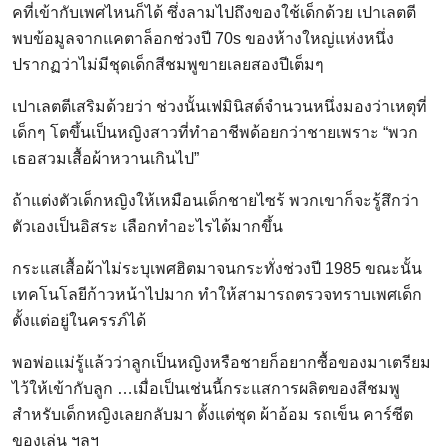
คที่เข้ากับเพศไหนก็ได้ ซึ่งลามไปถึงของใช้เด็กด้วย เปาเลตตี
พบข้อมูลจากแคตาล็อกช่วงปี 70s ของห้างใหญ่แห่งหนึ่ง
ปรากฏว่าไม่มีชุดเด็กสีชมพูขายเลยสองปีเต็มๆ
เปาเลตตีเสริมด้วยว่า ช่วงนั้นเฟมินิสต์จำนวนหนึ่งมองว่าเหตุที่
เด็กๆ โตขึ้นเป็นหญิงสาวที่ทำอาชีพด้อยกว่าชายเพราะ “พวก
เธอสวมเสื้อผ้าหวานเกินไป”
ถ้าแต่งตัวเด็กหญิงให้เหมือนเด็กชายไซร้ พวกเขาก็จะรู้สึกว่า
ตัวเองเป็นอิสระ เลือกทำอะไรได้มากขึ้น
กระแสเสื้อผ้าไม่ระบุเพศฮิตมาจนกระทั่งช่วงปี 1985 ขณะนั้น
เทคโนโลยีก้าวหน้าไปมาก ทำให้สามารถตรวจทราบเพศเด็ก
ตั้งแต่อยู่ในครรภ์ได้
พอพ่อแม่รู้แล้วว่าลูกเป็นหญิงหรือชายก็อยากซื้อของมาเตรียม
ไว้ให้เข้ากับลูก …เมื่อเป็นเช่นนี้กระแสการผลิตของสีชมพู
สำหรับเด็กหญิงเลยกลับมา ตั้งแต่ชุด ผ้าอ้อม รถเข็น คาร์ซีต
ของเล่น ฯลฯ