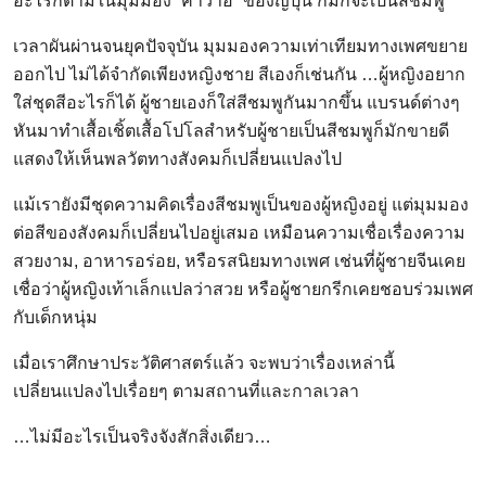
อะไรก็ตามในมุมมอง “คาวาอี้” ของญี่ปุ่น ก็มักจะเป็นสีชมพู
เวลาผันผ่านจนยุคปัจจุบัน มุมมองความเท่าเทียมทางเพศขยาย
ออกไป ไม่ได้จำกัดเพียงหญิงชาย สีเองก็เช่นกัน …ผู้หญิงอยาก
ใส่ชุดสีอะไรก็ได้ ผู้ชายเองก็ใส่สีชมพูกันมากขึ้น แบรนด์ต่างๆ
หันมาทำเสื้อเชิ้ตเสื้อโปโลสำหรับผู้ชายเป็นสีชมพูก็มักขายดี
แสดงให้เห็นพลวัตทางสังคมก็เปลี่ยนแปลงไป
แม้เรายังมีชุดความคิดเรื่องสีชมพูเป็นของผู้หญิงอยู่ แต่มุมมอง
ต่อสีของสังคมก็เปลี่ยนไปอยู่เสมอ เหมือนความเชื่อเรื่องความ
สวยงาม, อาหารอร่อย, หรือรสนิยมทางเพศ เช่นที่ผู้ชายจีนเคย
เชื่อว่าผู้หญิงเท้าเล็กแปลว่าสวย หรือผู้ชายกรีกเคยชอบร่วมเพศ
กับเด็กหนุ่ม
เมื่อเราศึกษาประวัติศาสตร์แล้ว จะพบว่าเรื่องเหล่านี้
เปลี่ยนแปลงไปเรื่อยๆ ตามสถานที่และกาลเวลา
…ไม่มีอะไรเป็นจริงจังสักสิ่งเดียว…