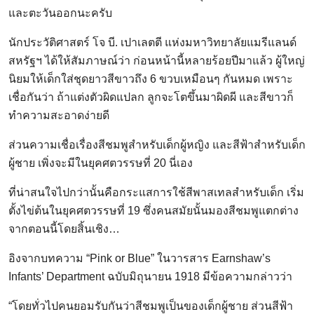
และตะวันออกนะครับ
นักประวัติศาสตร์ โจ บี. เปาเลตตี แห่งมหาวิทยาลัยแมรีแลนด์
สหรัฐฯ ได้ให้สัมภาษณ์ว่า ก่อนหน้านี้หลายร้อยปีมาแล้ว ผู้ใหญ่
นิยมให้เด็กใส่ชุดยาวสีขาวถึง 6 ขวบเหมือนๆ กันหมด เพราะ
เชื่อกันว่า ถ้าแต่งตัวผิดแปลก ลูกจะโตขึ้นมาผิดผี และสีขาวก็
ทำความสะอาดง่ายดี
ส่วนความเชื่อเรื่องสีชมพูสำหรับเด็กผู้หญิง และสีฟ้าสำหรับเด็ก
ผู้ชาย เพิ่งจะมีในยุคศตวรรษที่ 20 นี่เอง
ที่น่าสนใจไปกว่านั้นคือกระแสการใช้สีพาสเทลสำหรับเด็ก เริ่ม
ตั้งไข่ต้นในยุคศตวรรษที่ 19 ซึ่งคนสมัยนั้นมองสีชมพูแตกต่าง
จากตอนนี้โดยสิ้นเชิง…
อิงจากบทความ “Pink or Blue” ในวารสาร Earnshaw’s
Infants’ Department ฉบับมิถุนายน 1918 มีข้อความกล่าวว่า
“โดยทั่วไปคนยอมรับกันว่าสีชมพูเป็นของเด็กผู้ชาย ส่วนสีฟ้า