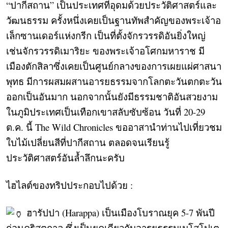
“ปากีสถาน” เป็นประเทศที่อุดมด้วยประวัติศาสตร์และ
วัฒนธรรม ครั้งหนึ่งเคยเป็นฐานทัพสำคัญของพระเจ้าอ
เล็กซานเดอร์แห่งกรีก เป็นที่ตั้งจักรวรรดิอันยิ่งใหญ่
เช่นจักรวรรดิเมาริยะ ของพระเจ้าอโศกมหาราช มี
เมืองตักสิลาซึ่งเคยเป็นศูนย์กลางของการเผยแผ่ศาสนา
พุทธ มีการผสมผสานอารยธรรมจากโลกตะวันตกตะวัน
ออกเป็นอันมาก นอกจากนั้นยังมีธรรมชาติอันสวยงาม
ในภูมิประเทศเป็นเทือกเขาสลับซับซ้อน วันที่ 20-29
ต.ค. นี้ The Wild Chronicles ขออาสานำท่านไปเที่ยวชม
ใบไม้เปลี่ยนสีที่ปากีสถาน ตลอดจนเรียนรู้
ประวัติศาสตร์อันล้ำลึกนะครับ
ไฮไลต์ของทริปประกอบไปด้วย :
ฮารัปปา (Harappa) เป็นเมืองโบราณยุค 5-7 พันปี
ก่อนคริสตกาล ซึ่งเป็นยุคเดียวกับอารยธรรมเมโสโปเต