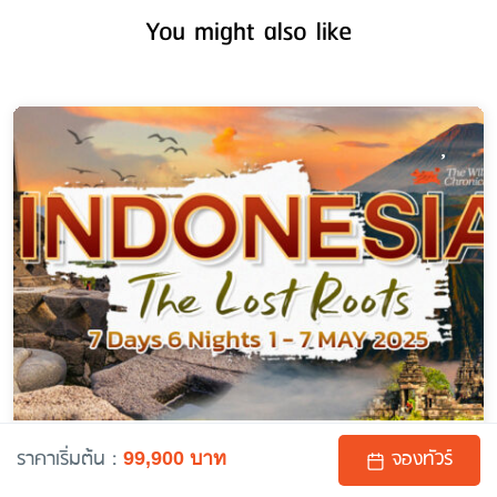
You might also like
ทัวร์อินโดนีเซีย (Indonesia : Borobudur – Bromo) บุโร
ราคาเริ่มต้น :
จองทัวร์
99,900 บาท
พุทโธ – ภูเขาไฟ โบรโม่