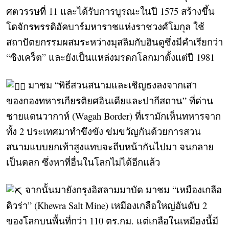
ศตวรรษที่ 11 และได้รับการบูรณะในปี 1575 สร้างขึ้น
โดจักรพรรดิอัคบาร์มหาราชแห่งราชวงศ์โมกุล ใช้
สถาปัตยกรรมผสมระหว่างมุสลิมกับฮินดูซึ่งมีคำเรียกว่า
“ซิงเคร็ต” และยังเป็นแหล่งมรดกโลกมาตั้งแต่ปี 1981
มาชม “พิธีสวนสนามและเชิญธงลงจากเสา
ของกองทหารเกียรติยศอินเดียและปากีสถาน” ที่ด่าน
ชายแดนวากาห์ (Wagah Border) ที่เรามักเห็นทหารจาก
ทั้ง 2 ประเทศมาทำขึงขัง ข่มขวัญกันด้วยการสวน
สนามแบบยกเท้าสูงแทบจะถีบหน้ากันไปมา จนกลาย
เป็นตลก ซึ่งหาที่อื่นในโลกไม่ได้อีกแล้ว
จากนั้นมายังกรุงอิสลามมาบัด มาชม “เหมืองเกลือ
คิวร่า” (Khewra Salt Mine) เหมืองเกลือใหญ่อันดับ 2
ของโลกบนพื้นที่กว่า 110 ตร.กม. แต่เกลือในเหมืองนี้มี