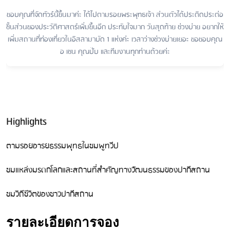
ขอบคุณที่จัดทัวร์นี้ขึ้นมาค่ะ ได้ไปตามรอยพระพุทธเจ้า ส่วนตัวได้ประติดประต่อ
ชิ้นส่วนของประวัติศาสตร์เพิ่มขึ้นอีก ประทับใจมาก วันสุดท้าย ช่วงบ่าย อยากให้
เพิ่มสถานที่ท่องเที่ยวในอิสลามาบัด 1 แห่งค่ะ เวลาว่างช่วงบ่ายเยอะ ขอขอบคุณ
อ เชน คุณปั๊บ และทีมงานทุกท่านด้วยค่ะ
Highlights
ตามรอยอารยธรรมพุทธในชมพูทวีป
ชมแหล่งมรดกโลกและสถานที่สำคัญทางวัฒนธรรมของปากีสถาน
ชมวิถีชีวิตของชาวปากีสถาน
รายละเอียดการจอง