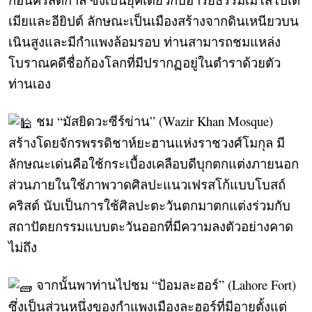
เมียและอียิปต์ ลักษณะเป็นเมืองสร้างจากดินเหนียวบน
เนินสูงและมีกำแพงล้อมรอบ ท่านสามารถชมแหล่ง
โบราณคดีชื่อก้องโลกที่มีปรากฏอยู่ในตำราด้วยตัว
ท่านเอง
ชม “มัสยิดวะซีร์ข่าน” (Wazir Khan Mosque)
สร้างโดยจักรพรรดิชาห์ยะฮานแห่งราชวงศ์โมกุล มี
ลักษณะเด่นคือใช้กระเบื้องเคลือบดีบุกตกแต่งภายนอก
ส่วนภายในใช้ภาพวาดศิลปะแนวเฟรสโก้แบบโบสถ์
คริสต์ นับเป็นการใช้ศิลปะตะวันตกมาตกแต่งร่วมกับ
สถาปัตยกรรมแบบตะวันออกที่มีความลงตัวอย่างคาด
ไม่ถึง
จากนั้นพาท่านไปชม “ป้อมละฮอร์” (Lahore Fort)
ซึ่งเป็นส่วนหนึ่งของกำแพงเมืองละฮอร์ที่มีอายุตั้งแต่