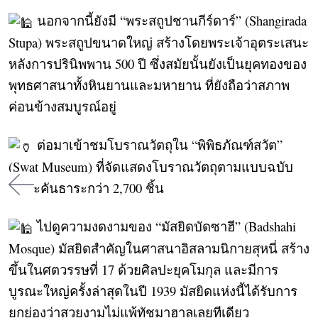
นอกจากนี้ยังมี “พระสถูปชานกีร์ดาร์” (Shangirada
Stupa) พระสถูปขนาดใหญ่ สร้างโดยพระเจ้าอุตระเสนะ
หลังการปรินิพพาน 500 ปี ซึ่งสมัยนั้นยังเป็นยุคทองของ
พุทธศาสนาทั้งหินยานและมหายาน ที่ยังถือว่าสภาพ
ค่อนข้างสมบูรณ์อยู่
ต่อมาเข้าชมโบราณวัตถุใน “พิพิธภัณฑ์สวัต”
(Swat Museum) ที่จัดแสดงโบราณวัตถุตามแบบฉบับ
ศิลปะคันธาระกว่า 2,700 ชิ้น
ไปดูความงดงามของ “มัสยิดบัดซาฮี” (Badshahi
Mosque) มัสยิดสำคัญในศาสนาอิสลามนิกายสุหนี่ สร้าง
ขึ้นในศตวรรษที่ 17 ด้วยศิลปะยุคโมกุล และมีการ
บูรณะใหญ่ครั้งล่าสุดในปี 1939 มัสยิดแห่งนี้ได้รับการ
ยกย่องว่าสวยงามไม่แพ้ทัชมาฮาลเลยทีเดียว