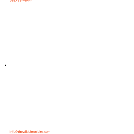
082-894-8444
info@thewildchronicles.com