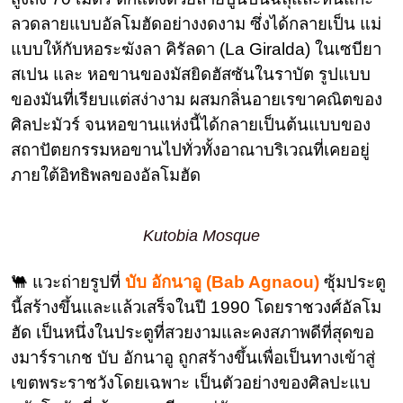
ลวดลายแบบอัลโมฮัดอย่างงดงาม ซึ่งได้กลายเป็น แม่
แบบให้กับหอระฆังลา คิรัลดา (La Giralda) ในเซบียา
สเปน และ หอขานของมัสยิดฮัสซันในราบัต รูปแบบ
ของมันที่เรียบแต่สง่างาม ผสมกลิ่นอายเรขาคณิตของ
ศิลปะมัวร์ จนหอขานแห่งนี้ได้กลายเป็นต้นแบบของ
สถาปัตยกรรมหอขานไปทั่วทั้งอาณาบริเวณที่เคยอยู่
ภายใต้อิทธิพลของอัลโมฮัด
Kutobia Mosque
🐫 แวะถ่ายรูปที่
บับ อักนาอู (Bab Agnaou)
ซุ้มประตู
นี้สร้างขึ้นและแล้วเสร็จในปี 1990 โดยราชวงศ์อัลโม
ฮัด เป็นหนึ่งในประตูที่สวยงามและคงสภาพดีที่สุดขอ
งมาร์ราเกช บับ อักนาอู ถูกสร้างขึ้นเพื่อเป็นทางเข้าสู่
เขตพระราชวังโดยเฉพาะ เป็นตัวอย่างของศิลปะแบ