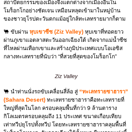
สถาปัตยกรรมของเมืองจึงแตกต่างจากเมืองอื่นใน
โมร็อกโกอย่างชัดเจน เหมือนหลุดเข้ามาในหมู่บ้าน
ของชาวยุโรปตะวันตกแม้อยู่ใกล้ทะเลทรายมากก็ตาม
🐫 ขับผ่าน
หุบเขาซีซ (Ziz Valley)
หุบเขาที่ทอดยาว
ผ่านภูเขาแอตลาสตะวันออกเฉียงใต้ เกิดจากแม่น้ำซีซ
ที่ไหลผ่านเทือกเขาและสร้างภูมิประเทศแบบโอเอซิส
กลางทะเลทรายที่นับว่า “ที่สวยที่สุดของโมร็อกโก”
Ziz Valley
🐫 นําท่านนั่งรถขับเคลื่อนสี่ล้อ สู่
“ทะเลทรายซาฮารา”
(Sahara Desert)
ทะเลทรายซาฮาราคือทะเลทรายที่
ใหญ่ที่สุดในโลก ครอบคลุมพื้นที่กว่า 9 ล้านตาราง
กิโลเมตรครอบคลุมถึง 11 ประเทศ ขนาดเกือบเทียบ
เท่าทวีปยุโรปทั้งทวีป โดยทะเลทรายซาฮาราคลุมพื้นที่