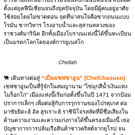
ตั้งแต่ยุคฟีนีเชียนจนถึงยุคปัจจุบัน โดยมีผู้คนอยู่อาศัย
ใช้สอยโดยไม่ขาดตอน จุดที่น่าสนใจคือซากถนนแบบ
โรมัน ซากวิหาร โรงอาบน้ำและสุสานหลวงของ
ราชวงศ์มารินิด อีกทั้งเมืองโบราณแห่งนี้ได้ขึ้นทะเบียน
เป็นมรดกโลกโดยองค์การยูเนสโก
Chellah
🐫 เดินทางต่อสู่
“เมือง
เชฟชาอูน” (Chefchao
uen)
เชฟชาอูนเป็นที่รู้จักในสมญานาม “ไข่มุกสีน้ำเงินแห่ง
โมร็อกโก” เมืองแห่งนี้เริ่มก่อตั้งขึ้นในปี 1471 จากป้อม
ปราการเล็กๆ เพื่อต่อสู้กับการรุกรานของโปรตุเกส ต่อ
มาซัยยิดะฮ์ อัล ฮุรเราะฮ์ ราชินีโจรสลัดที่มีชื่อเสียงใน
ด้านความงามและความเก่งกาจได้ขึ้นครองเมืองนี้ เธอ
บัญชาการการปล้นเรือสินค้าชาวคริสต์จากยุโรป จน