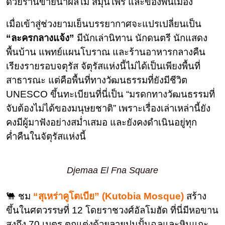
ด้วยร้านขายน้ำผลไม้ สมุนไพร และของพื้นเมือง
เมื่อเข้าสู่ช่วงยามเย็นบรรยากาศจะแปรเปลี่ยนเป็น
“ละครกลางแจ้ง”
มีนักเล่านิทาน นักดนตรี นักแสดง
พื้นบ้าน แพทย์แผนโบราณ และร้านอาหารกลางคืน
เรียงรายรอบจตุรัส จัตุรัสแห่งนี้ไม่ได้เป็นเพียงพื้นที่
สาธารณะ แต่คือพื้นที่ทางวัฒนธรรมที่ยังมีชีวิต
UNESCO ขึ้นทะเบียนที่นี่เป็น “มรดกทางวัฒนธรรมที่
จับต้องไม่ได้ของมนุษยชาติ” เพราะเรื่องเล่าเหล่านี้ยัง
คงมีผู้มาฟังอย่างสม่ำเสมอ และยังคงดำเนินอยู่ทุก
ค่ำคืนในจัตุรัสแห่งนี้
Djemaa El Fna Square
🐫 ชม
“สุเหร่าคูโตเบีย” (Kutobia Mosque)
สร้าง
ขึ้นในศตวรรษที่ 12 โดยราชวงศ์อัลโมฮัด ที่นี่มีหอขาน
สูงถึง 70 เมตร ตกแต่งด้วยลายปูนปั้นฉลุและหินแกะ