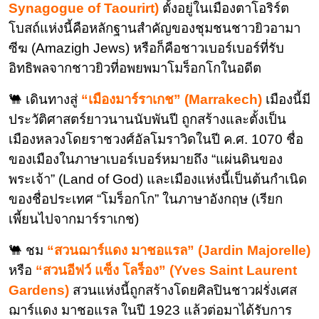
Synagogue of Taourirt)
ตั้งอยู่ในเมืองตาโอริร์ต
โบสถ์แห่งนี้คือหลักฐานสำคัญของชุมชนชาวยิวอามา
ซีฆ (Amazigh Jews) หรือก็คือชาวเบอร์เบอร์ที่รับ
อิทธิพลจากชาวยิวที่อพยพมาโมร็อกโกในอดีต
🐫 เดินทางสู่
“เมืองมาร์ราเกช” (Marrakech)
เมืองนี้มี
ประวัติศาสตร์ยาวนานนับพันปี ถูกสร้างและตั้งเป็น
เมืองหลวงโดยราชวงศ์อัลโมราวิดในปี ค.ศ. 1070 ชื่อ
ของเมืองในภาษาเบอร์เบอร์หมายถึง “แผ่นดินของ
พระเจ้า” (Land of God) และเมืองแห่งนี้เป็นต้นกำเนิด
ของชื่อประเทศ “โมร็อกโก” ในภาษาอังกฤษ (เรียก
เพี้ยนไปจากมาร์ราเกช)
🐫 ชม
“สวนฌาร์แดง มาชอแรล” (Jardin Majorelle)
หรือ
“สวนอีฟว์ แซ็ง โลร็อง” (Yves Saint Laurent
Gardens)
สวนแห่งนี้ถูกสร้างโดยศิลปินชาวฝรั่งเศส
ฌาร์แดง มาชอแรล ในปี 1923 แล้วต่อมาได้รับการ