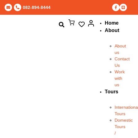
082-894-8444
Home
About
About
us
Contact
Us
Work
with
us
Tours
Internationa
Tours
Domestic
Tours
/