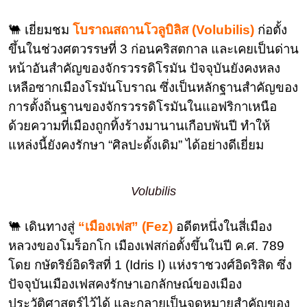
🐫 เยี่ยมชม
โบราณสถานโวลูบิลิส (Volubilis)
ก่อตั้ง
ขึ้นในช่วงศตวรรษที่ 3 ก่อนคริสตกาล และเคยเป็นด่าน
หน้าอันสำคัญของจักรวรรดิโรมัน ปัจจุบันยังคงหลง
เหลือซากเมืองโรมันโบราณ ซึ่งเป็นหลักฐานสำคัญของ
การตั้งถิ่นฐานของจักรวรรดิโรมันในแอฟริกาเหนือ
ด้วยความที่เมืองถูกทิ้งร้างมานานเกือบพันปี ทำให้
แหล่งนี้ยังคงรักษา “ศิลปะดั้งเดิม” ได้อย่างดีเยี่ยม
Volubilis
🐫 เดินทางสู่
“เมือง
เฟส”
(Fez)
อดีตหนึ่งในสี่เมือง
หลวงของโมร็อกโก เมืองเฟสก่อตั้งขึ้นในปี ค.ศ. 789
โดย กษัตริย์อิดริสที่ 1 (Idris I) แห่งราชวงศ์อิดริสิด ซึ่ง
ปัจจุบันเมืองเฟสคงรักษาเอกลักษณ์ของเมือง
ประวัติศาสตร์ไว้ได้ และกลายเป็นจุดหมายสำคัญของ