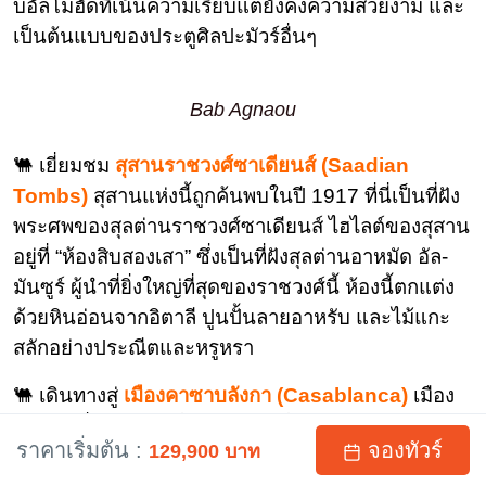
บอัลโมฮัดที่เน้นความเรียบแต่ยังคงความสวยงาม และ
เป็นต้นแบบของประตูศิลปะมัวร์อื่นๆ
Bab Agnaou
🐫 เยี่ยมชม
สุสานราชวงศ์ซาเดียนส์ (Saadian
Tombs)
สุสานแห่งนี้ถูกค้นพบในปี 1917 ที่นี่เป็นที่ฝัง
พระศพของสุลต่านราชวงศ์ซาเดียนส์ ไฮไลต์ของสุสาน
อยู่ที่ “ห้องสิบสองเสา” ซึ่งเป็นที่ฝังสุลต่านอาหมัด อัล-
มันซูร์ ผู้นำที่ยิ่งใหญ่ที่สุดของราชวงศ์นี้ ห้องนี้ตกแต่ง
ด้วยหินอ่อนจากอิตาลี ปูนปั้นลายอาหรับ และไม้แกะ
สลักอย่างประณีตและหรูหรา
🐫 เดินทางสู่
เมืองคาซาบลังกา (Casablanca)
เมือง
ท่าใหญ่ที่สุดของโมร็อกโก และเป็นศูนย์กลางเศรษฐกิจ
ราคาเริ่มต้น :
จองทัวร์
129,900 บาท
สมัยใหม่ของโมร็อกโก เดิมเมืองนี้มีชื่อว่า อันฟา