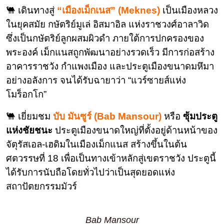
🐫 เดินทางสู่
“
เ
มืองเม็กเนส” (Meknes)
เป็นเมืองหลวง
ในยุคสมัย กษัตริย์มูเล่ อิสมาอิล แห่งราชวงศ์อาลาวิด
ซึ่งเป็นกษัตริย์ลูกผสมผิวดำ ภายใต้การปกครองของ
พระองค์ เม็กแนสถูกพัฒนาอย่างรวดเร็ว มีการก่อสร้าง
อาคารราชวัง กำแพงเมือง และประตูเมืองขนาดมหึมา
อย่างอลังการ จนได้รับฉายาว่า “แวร์ซายส์แห่ง
โมร็อกโก”
🐫 เยี่ยมชม
บับ มันซูร์ (Bab Mansour)
หรือ
ซุ้มประตู
แห่งชัยชนะ
ประตูเมืองขนาดใหญ่ที่ตั้งอยู่ด้านหน้าของ
จัตุรัสเอล-เฮดิมในเมืองเม็กแนส สร้างขึ้นในต้น
ศตวรรษที่ 18 เพื่อเป็นทางเข้าหลักสู่เขตราชวัง ประตูนี้
ได้รับการนับถือโดยทั่วไปว่าเป็นสุดยอดแห่ง
สถาปัตยกรรมมัวร์
Bab Mansour