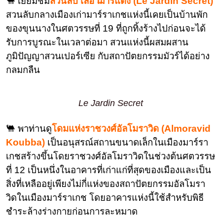
🐫 เยี่ยมชม
สวนลับ เลอ ฌาร์แด็ง (Le Jardin Secret)
สวนลับกลางเมืองเก่ามาร์ราเกชแห่งนี้เคยเป็นบ้านพัก
ของขุนนางในศตวรรษที่ 19 ที่ถูกทิ้งร้างไปก่อนจะได้
รับการบูรณะในเวลาต่อมา สวนแห่งนี้ผสมผสาน
ภูมิปัญญาสวนเปอร์เซีย กับสถาปัตยกรรมมัวร์ได้อย่าง
กลมกลืน
Le Jardin Secret
🐫 พาท่านดู
โดมแห่งราชวงศ์อัลโมราวิด (Almoravid
Koubba)
เป็นอนุสรณ์สถานขนาดเล็กในเมืองมาร์รา
เกชสร้างขึ้นโดยราชวงศ์อัลโมราวิดในช่วงต้นศตวรรษ
ที่ 12 เป็นหนึ่งในอาคารที่เก่าแก่ที่สุดของเมืองและเป็น
สิ่งที่เหลืออยู่เพียงไม่กี่แห่งของสถาปัตยกรรมอัลโมรา
วิดในเมืองมาร์ราเกช โดยอาคารแห่งนี้ใช้สำหรับพิธี
ชำระล้างร่างกายก่อนการละหมาด