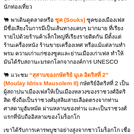
นักท่องเที่ยว
🐫 พาเดินดูตลาดหรือ
ซูค (Souks)
ซูคของเมืองเฟส
มีชื่อเสียงในการมีเป็นเส้นทางแคบๆ มากมาย ที่เรียง
รายไปด้วยร้านค้าเล็กใหญ่ที่เรียงรายติดกัน มีตั้งแต่
ร้านเครื่องหนัง ร้านขายเครื่องเทศ หรือแม้แต่ลานทำ
พรม ความเก่าแก่ชองซูคและย่านเมืองเก่าเฟส ทำให้
มันได้รับสถานะมรดกโลกจากองค์การ UNESCO
🐫 แวะชม
“สุสานของกษัตริย์ มูเล อิดริสที่ 2”
(Moulay Idriss Mausolem II)
กษัตริย์อิดริสที่ 2 เป็น
ผู้สถาปนาเมืองเฟสให้เป็นเมืองหลวงของราชวงศ์อิดริ
สิด ซึ่งถือเป็นราชวงศ์มุสลิมสายเลือดตรงจากท่าน
ศาสดามูฮัมหมัด ผ่านหลานของท่าน และเป็นราชวงศ์
แรกที่นับถืออิสลามของโมร็อกโก
เขาได้รับการเคารพบูชาอย่างสูงจากชาวโมร็อกโก เชื่อ