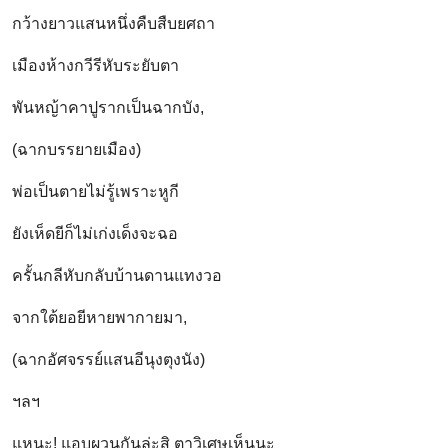
กว้างยาวแสนหนึ่งคืบสืบยศถา
เมืองห้างกวีรีหับระยับตา
พันหญ้าคาปูรากเป็นฉากบัง,
(ฉากบรรยายเมือง)
พ่อเป็นตายไม่รู้เพราะหูกี
ยังเห็ดยีก็ไม่เก่งเด็งจะฉอ
ครั้นกลีหับกลับบ้านดานแทงวอ
จากใต้ยอยีหายพากายมา,
(ฉากอัศจรรย์แสนอีนุงตุงนัง)
ฯลฯ
แหนะ! แอบผวนกันล่ะสิ ตาวิเศษเห็นนะ