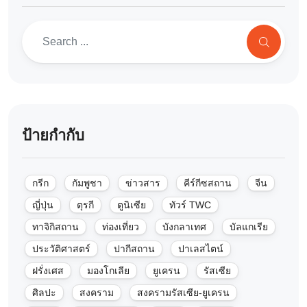
ป้ายกำกับ
กรีก
กัมพูชา
ข่าวสาร
คีร์กีซสถาน
จีน
ญี่ปุ่น
ตุรกี
ตูนิเซีย
ทัวร์ TWC
ทาจิกิสถาน
ท่องเที่ยว
บังกลาเทศ
บัลแกเรีย
ประวัติศาสตร์
ปากีสถาน
ปาเลสไตน์
ฝรั่งเศส
มองโกเลีย
ยูเครน
รัสเซีย
ศิลปะ
สงคราม
สงครามรัสเซีย-ยูเครน