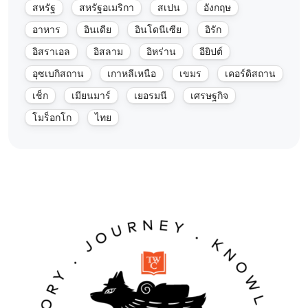
สหรัฐ
สหรัฐอเมริกา
สเปน
อังกฤษ
อาหาร
อินเดีย
อินโดนีเซีย
อิรัก
อิสราเอล
อิสลาม
อิหร่าน
อียิปต์
อุซเบกิสถาน
เกาหลีเหนือ
เขมร
เคอร์ดิสถาน
เช็ก
เมียนมาร์
เยอรมนี
เศรษฐกิจ
โมร็อกโก
ไทย