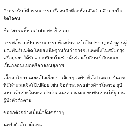
ถึงกระนั้นก็มีวรรณกรรมเรื่องหนึ่งที่สะท้อนถึงส่วนลึกภายใน
จิตใจคน
ชื่อ “สรรพลี้หวน” (สับ-พะ-ลี้-หวน)
สรรพลี้หวนเป็นวรรณกรรมท้องถิ่นทางใต้ ไม่ปรากฎหลักฐานผู้
ประพันธ์แน่ชัด โดยสันนิษฐานกันว่าอาจจะแต่งขึ้นในสมัยกรุง
ศรีอยุธยา ได้รับความนิยมในช่วงต้นรัตนโกสินทร์ ลักษณะ
เป็นกลอนแปดหรือกลอนสุภาพ
เนื้อหาโดยรวมจะเป็นเรื่องราวจักรๆ วงศ์ๆ ทั่วไป แต่ต่างกันตรง
ที่มีคำผวนเชิงโป๊เปลือย เช่น ชื่อตัวละครอย่างท้าวโคตวย ฤษี
แหบ เจ้าชายใดหยอ เป็นต้น แฝงความตลกขบขันชวนให้ผู้อ่าน
ผู้ฟังหัวร่อตาม
ขอยกตัวอย่างเป็นน้ำจิ้มคร่าวๆ
นครังยังมีเท่าผีแหน