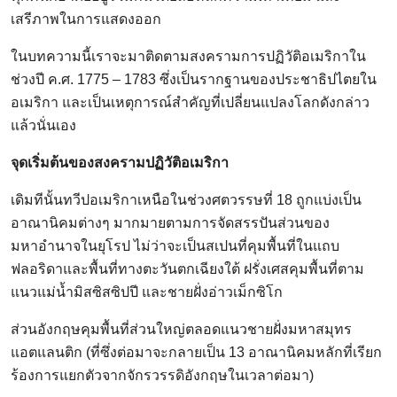
เสรีภาพในการแสดงออก
ในบทความนี้เราจะมาติดตามสงครามการปฏิวัติอเมริกาใน
ช่วงปี ค.ศ. 1775 – 1783 ซึ่งเป็นรากฐานของประชาธิปไตยใน
อเมริกา และเป็นเหตุการณ์สำคัญที่เปลี่ยนแปลงโลกดังกล่าว
แล้วนั่นเอง
จุดเริ่มต้นของสงครามปฏิวัติอเมริกา
เดิมทีนั้นทวีปอเมริกาเหนือในช่วงศตวรรษที่ 18 ถูกแบ่งเป็น
อาณานิคมต่างๆ มากมายตามการจัดสรรปันส่วนของ
มหาอำนาจในยุโรป ไม่ว่าจะเป็นสเปนที่คุมพื้นที่ในแถบ
ฟลอริดาและพื้นที่ทางตะวันตกเฉียงใต้ ฝรั่งเศสคุมพื้นที่ตาม
แนวแม่น้ำมิสซิสซิปปี และชายฝั่งอ่าวเม็กซิโก
ส่วนอังกฤษคุมพื้นที่ส่วนใหญ่ตลอดแนวชายฝั่งมหาสมุทร
แอตแลนติก (ที่ซึ่งต่อมาจะกลายเป็น 13 อาณานิคมหลักที่เรียก
ร้องการแยกตัวจากจักรวรรดิอังกฤษในเวลาต่อมา)