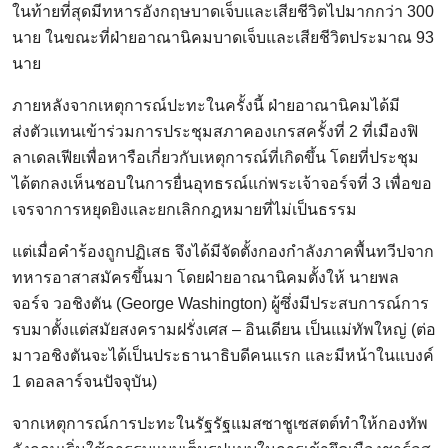
ในท้ายที่สุดมีทหารอังกฤษบาดเจ็บและเสียชีวิตไปมากกว่า 300
นาย ในขณะที่ฝ่ายอาณานิคมบาดเจ็บและเสียชีวิตประมาณ 93
นาย
ภายหลังจากเหตุการณ์ปะทะในครั้งนี้ ฝ่ายอาณานิคมได้มี
ส่งตัวแทนเข้าร่วมการประชุมสภาคองเกรสครั้งที่ 2 ที่เมืองฟิ
ลาเดลเฟียเพื่อหารือเกี่ยวกับเหตุการณ์ที่เกิดขึ้น โดยที่ประชุม
ได้ตกลงเห็นชอบในการยื่นอุทธรณ์แก่พระเจ้าจอร์จที่ 3 เพื่อขอ
เจรจาการหยุดยิงและยกเลิกกฎหมายที่ไม่เป็นธรรม
แต่เมื่อคำร้องถูกปฏิเสธ จึงได้มีจัดตั้งกองกำลังภาคพื้นทวีปจาก
ทหารอาสาสมัครขึ้นมา โดยฝ่ายอาณานิคมตั้งให้ นายพล
จอร์จ วอชิงตัน (George Washington) ผู้ซึ่งมีประสบการณ์การ
รบมาตั้งแต่สมัยสงครามฝรั่งเศส – อินเดียน เป็นแม่ทัพใหญ่ (ต่อ
มาวอชิงตันจะได้เป็นประธานาธิบดีคนแรก และมีหน้าในแบงค์
1 ดอลลาร์จนปัจจุบัน)
จากเหตุการณ์การปะทะในรัฐรัฐแมสซาชูเซสตต์ทำให้กองทัพ