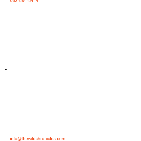
082-894-8444
info@thewildchronicles.com