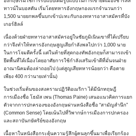
อังกฤษเริ่มใช้การรบแบบเต็มรูปแบบในการเข้ายึดเมืองชาร์ลส
ทาวน์ในบอสตัน เริ่มโดยทหารอังกฤษกองแรกจำนวนกว่า
1,500 นายยกพลขึ้นบกเข้าปะทะกับกองทหารอาสาสมัครที่บัง
เกอร์ฮิลล์
เนื่องด้วยฝ่ายทหารอาสาสมัครอยู่ในชัยภูมิเนินเขาที่ได้เปรียบ
กว่าจึงทำให้ทหารอังกฤษสูญเสียกำลังพลไปกว่า 1,000 นาย
ในการโจมตีครั้งนี้ แต่ในท้ายที่สุดกองทัพอังกฤษก็สามารถเข้า
ยึดพื้นที่ได้เนื่องโดยอาศัยการใช้กำลังเสริมเข้าตีที่มั่นจนฝ่าย
อาณานิคมต้องล่าถอยไป (แต่สูญเสียทหารน้อยกว่า คือตาย
เพียง 400 กว่านายเท่านั้น)
ในช่วงเริ่มต้นของสงครามปฏิวัติอเมริกา ได้มีนักทฤษฎี
การเมืองชื่อ โธมัส เพน (Thomas Paine) เสนอแนวคิดการแยก
ตัวจากการปกครองของอังกฤษผ่านหนังสือชื่อ “สามัญสำนึก”
(Common Sense) โดยเน้นไปที่วิพากษ์การเมืองการปกครอง
และสถาบันกษัตริย์ของอังกฤษ
เนื้อหาในหนังสือกระตุ้นความรู้สึกผู้คนลุกขึ้นมาเพื่อเรียกร้อง