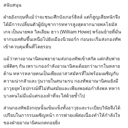
สนับสนุน
ฝ่ายอังกฤษที่แม้ว่าจะชนะศึกบังเกอร์ฮิลล์ แต่ก็สูญเสียหนักจึง
ได้มีการเปลี่ยนตัวผู้บัญชาการทหารสูงสุดจากนายพลโธมัส
เกจ เป็นนายพล วิลเลียม ฮาว (William Howe) พร้อมย้ายที่มั่น
จากบอสตันขึ้นเหนือไปยังเมืองนิวยอร์ก ก่อนจะเริ่มส่งกองทัพ
เข้าควบคุมพื้นที่โดยรอบ
แม้ว่าทางอาณานิคมพยายามส่งกองทัพเข้าสกัด แต่กลับพ่าย
แพ้ติดๆ กัน เพราะกองกำลังอาณานิคมด้อยกว่ามากในหลาย
ด้าน ทหารหลายคนเป็นเพียงอาสาสมัครที่ไม่พร้อมเผชิญกับ
ความน่ากลัวและวุ่นวายในสนามรบ กองทัพอาณานิคมยังมี
อาวุธยุทโธปกรณ์ที่ไม่ทันสมัยและเพียงพอต่อกำลังพล ทหาร
บางคนไม่มีแม้แต่รองเท้าที่จะใส่ด้วยซ้ำไป
ส่วนกองทัพอังกฤษนั้นเข้มแข็งทั้งอาวุธและระเบียบวินัยจึงได้
เปรียบในการรบเผชิญหน้า การพ่ายแพ้ต่อเนื่องทำให้กำลังใจ
ของฝ่ายอาณานิคมถดถอยยิ่ง