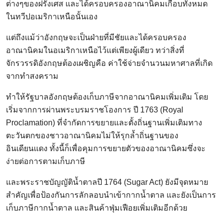
ต่างๆของฝรั่งเศส และได้ครอบครองอาณานิคมเกือบทั้งหมด
ในทวีปอเมริกาเหนือนั้นเอง
แต่ถึงแม้ว่าอังกฤษจะเป็นฝ่ายที่มีชัยและได้ครอบครอง
อาณานิคมในอเมริกาเหนือไว้แต่เพียงผู้เดียว ทว่าสิ่งที่
จักรวรรดิอังกฤษต้องเผชิญคือ ค่าใช้จ่ายจำนวนมหาศาลที่เกิด
จากทำสงคราม
ทำให้รัฐบาลอังกฤษต้องเก็บภาษีจากอาณานิคมเพิ่มเติม โดย
เริ่มจากการผ่านพระบรมราชโองการ ปี 1763 (Royal
Proclamation) ที่จำกัดการขยายและตั้งถิ่นฐานเพิ่มเติมทาง
ตะวันตกของชาวอาณานิคมไม่ให้รุกล้ำถิ่นฐานของ
อินเดียนแดง ทั้งนี้ก็เพื่อคุมการขยายตัวของอาณานิคมซึ่งจะ
ง่ายต่อการตามเก็บภาษี
และพระราชบัญญัติน้ำตาลปี 1764 (Sugar Act) ยังมีจุดหมาย
สำคัญเพื่อป้องกันการลักลอบนำเข้ากากน้ำตาล และยังเป็นการ
เก็บภาษีกากน้ำตาล และสินค้าฟุ่มเฟือยเพิ่มเติมอีกด้วย