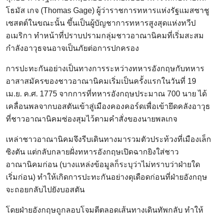
โธมัส เกจ (Thomas Gage) ผู้ว่าราชการทหารแห่งรัฐแมสซาชู
เซสตต์ในขณะนั้น ขึ้นเป็นผู้บัญชาการทหารสูงสุดแห่งทวีป
อเมริกา ทำหน้าที่ปราบปรามกลุ่มชาวอาณานิคมที่เริ่มสะสม
กำลังอาวุธจนอาจเป็นภัยต่อการปกครอง
การปะทะกันอย่างเป็นทางการระหว่างทหารอังกฤษกับทหาร
อาสาสมัครของชาวอาณานิคมเริ่มเป็นครั้งแรกในวันที่ 19
เม.ย. ค.ศ. 1775 จากการที่ทหารอังกฤษประมาณ 700 นาย ได้
เคลื่อนพลจากบอสตันเข้าสู่เมืองคองคอร์ดเพื่อเข้ายึดคลังอาวุธ
ที่ชาวอาณานิคมซ่องสุมไว้ตามคำสั่งของนายพลเกจ
เหล่าชาวอาณานิคมจึงรีบเดินทางมารวมตัวประท้วงที่เมืองเล็ก
ซิงตัน แต่กลับกลายฝั่งทหารอังกฤษเปิดฉากยิงใส่ชาว
อาณานิคมก่อน (บางแหล่งข้อมูลก็ระบุว่าไม่ทราบว่าฝ่ายใด
เริ่มก่อน) ทำให้เกิดการปะทะกันอย่างดุเดือดก่อนที่ฝ่ายอังกฤษ
จะถอยกลับไปยังบอสตัน
โดยฝ่ายอังกฤษถูกลอบโจมตีตลอดเส้นทางเดินทัพกลับ ทำให้