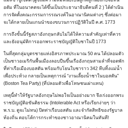
อดัม ที่ในอนาคตจะได้ขึ้นเป็นประธานาธิบดีคนที่ 2 ) ได้ดำเนิน
การจัดตั้งคณะกรรมการรณรงค์ในอาณานิคมต่างๆ ซึ่งต่อมา
จะได้กลายเป็นแกนนำของขบวนการปฏิวัติในปี ค.ศ. 1773
การถึงขั้นนี้รัฐสภาอังกฤษกลับไม่ได้ให้ความสำคัญเท่าที่ควร
และยังอนุมัติการออกพระราชบัญญัติใบชาในปี 1773
ในที่สุดกลุ่มบุตรชายแห่งอิสรภาพประมาณ 50 คน ได้ปลอมตัว
เป็นชาวอเมริกันพื้นเมืองลอบปีนขึ้นเรืออังกฤษสามลำที่จอดพัก
ที่ท่าเรือเมืองบอสตัน พร้อมกับโยนใบชาราว 342 หีบทิ้งแม่น้ำ
เพื่อประท้วง กลายเป็นเหตุการณ์ “งานเลี้ยงน้ำชาในบอสตัน”
(Boston Tea Party) (ที่ปลอมตัวเพื่อโทษชนเผ่าแทน)
เหตุนี้ทำให้รัฐบาลอังกฤษไม่พอใจเป็นอย่างมาก จึงเร่งออกพระ
ราชบัญญัติอขันติธรรม (Intolerable Act หรือเรียกง่ายๆ ว่า
พ.ร.บ. ตูจะไม่ทน) ปิดท่าเรือบอสตัน และจำกัดสิทธิของรัฐบาล
ท้องถิ่น ตอบโต้การกระทำของชาวอาณานิคมในทันที!