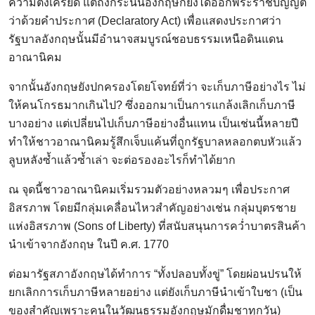
ความตึงเครียด แต่ถึงกระนั้นอังกฤษก็ยังได้ออกพระราชบัญญัติ
ว่าด้วยคำประกาศ (Declaratory Act) เพื่อแสดงประกาศว่า
รัฐบาลอังกฤษนั้นมีอำนาจสมบูรณ์ชอบธรรมเหนือดินแดน
อาณานิคม
จากนั้นอังกฤษยังปกครองโดยโจทย์ที่ว่า จะเก็บภาษีอย่างไร ไม่
ให้คนโกรธมากเกินไป? ซึ่งออกมาเป็นการแกล้งเลิกเก็บภาษี
บางอย่าง แต่เปลี่ยนไปเก็บภาษีอย่างอื่นแทน เป็นเช่นนี้หลายปี
ทำให้ชาวอาณานิคมรู้สึกเจ็บแค้นที่ถูกรัฐบาลหลอกตบหัวแล้ว
ลูบหลังซ้ำแล้วซ้ำเล่า จะต่อรองอะไรก็ทำได้ยาก
ณ จุดนี้ชาวอาณานิคมเริ่มรวมตัวอย่างหลวมๆ เพื่อประกาศ
อิสรภาพ โดยมีกลุ่มเคลื่อนไหวสำคัญอย่างเช่น กลุ่มบุตรชาย
แห่งอิสรภาพ (Sons of Liberty) ที่สนับสนุนการคว่ำบาตรสินค้า
นำเข้าจากอังกฤษ ในปี ค.ศ. 1770
ต่อมารัฐสภาอังกฤษได้ทำการ “ทั้งปลอบทั้งขู่” โดยผ่อนปรนให้
ยกเลิกการเก็บภาษีหลายอย่าง แต่ยังเก็บภาษีนำเข้าใบชา (เป็น
ของสำคัญเพราะคนในวัฒนธรรมอังกฤษมักดื่มชาทุกวัน)