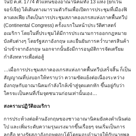
ในปี ค.ศ. 1774 ตัวแทนของอาณานิคมทั้ง 13 แห่ง (ยกเว้น
จอร์เจีย) ได้เดินทางมารวมตัวกันเพื่อเปิดการประชุมที่เมืองฟิ
ลาเดลเฟีย เกิดเป็นการประชุมสภาคองเกรสแห่งภาคพื้นทวีป
(Continental Congress) ครั้งแรกในหน้าประวัติศาสตร์
อเมริกา โดยในที่ประชุมได้มีการประณามการออกกฎหมาย
บังคับต่างๆ โดยรัฐสภาอังกฤษ และยืนยันการคว่ำบาตรสินค้า
นำเข้าจากอังกฤษ นอกจากนั้นยังมีการอนุมัติการจัดเตรียม
กำลังทหารเพื่อต่อสู้
…เมื่อการประชุมสภาคองเกรสแห่งภาคพื้นทวีปเสร็จสิ้น ก็เป็น
สัญญาณที่บ่งบอกให้ทราบว่า ความขัดแย้งต่อเนื่องระหว่าง
อังกฤษกับอาณานิคมกำลังใกล้เข้าสู่จุดแตกหัก ขึ้นอยู่กับว่า
ใครจะเป็นคนที่เริ่มจุดชนวนก่อนเท่านั้นเอง…
สงครามปฏิวัติอเมริกา
การประท้วงต่อต้านอังกฤษของชาวอาณานิคมยังคงดำเนินต่อ
ไป และเพิ่มระดับความรุนแรงมากขึ้นเรื่อยๆ จนเริ่มเป็นการ
ลุกฮือ ทางรัฐสภาอังกฤษตอบโต้โดยมอบอำนาจให้กับนายพล