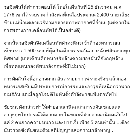
วอชิงตันได้ทำการตอบโต้ โดยในคืนวันที่ 25 ธันวาคม ค.ศ.
1776 เขาได้รวบรวมกำลังพลที่เหลือประมาณ 2,400 นาย เสี่ยง
ข้ามแม่น้ำแดลาแวร์ท่ามกลางสภาพอากาศที่ย่ำแย่ (แต่ช่วยใน
การพรางการเคลื่อนทัพได้เป็นอย่างดี)
จากนั้นวอชิงตันจึงเคลื่อนทัพฝ่าดงหิมะเข้าตีกองทหารเฮส
เซียนราว 1,500 นายที่คุ้มกันเมืองเทรนตันอย่างฉับพลันจากทุก
ทิศทาง! (เฮสเซียนคือทหารรับจ้างชาวเยอรมันที่อังกฤษจ้าง
เพื่อทดแทนกองทัพบกอังกฤษที่มีไม่มาก)
การตัดสินใจนี้อุกอาจมาก อันตรายมาก เพราะจริงๆ แล้วกอง
ทหารเฮสเซียนมีประสบการณ์การรบและอาวุธที่เหนือกว่าพวก
อเมริกัน แต่เมื่อถูกโจมตีไม่ทันตั้งตัวจึงพ่ายแพ้แตกทัพไป
ชัยชนะดังกล่าวทำให้ฝ่ายอาณานิคมสามารถจับเชลยและ
อาวุธยุทโธปกรณ์ได้มากมาย ในขณะที่ฝ่ายอาณานิคมเสียไป
แค่ 2 คนจากความหนาว และบาดเจ็บเพียง 5 คนเท่านั้น …ต้อง
นับว่าวอชิงตันชนะด้วยสติปัญญาและความกล้าหาญ…