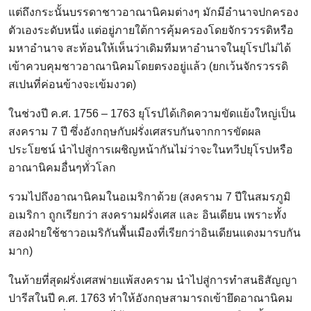
แต่ถึงกระนั้นบรรดาชาวอาณานิคมต่างๆ มักมีอำนาจปกครอง
ตัวเองระดับหนึ่ง แต่อยู่ภายใต้การคุ้มครองโดยจักรวรรดิหรือ
มหาอำนาจ สะท้อนให้เห็นว่าเดิมทีมหาอำนาจในยุโรปไม่ได้
เข้าควบคุมชาวอาณานิคมโดยตรงอยู่แล้ว (ยกเว้นจักรวรรดิ
สเปนที่ค่อนข้างจะเข้มงวด)
ในช่วงปี ค.ศ. 1756 – 1763 ยุโรปได้เกิดความขัดแย้งใหญ่เป็น
สงคราม 7 ปี ซึ่งอังกฤษกับฝรั่งเศสรบกันจากการขัดผล
ประโยชน์ นำไปสู่การเผชิญหน้ากันไม่ว่าจะในทวีปยุโรปหรือ
อาณานิคมอื่นๆทั่วโลก
รวมไปถึงอาณานิคมในอเมริกาด้วย (สงคราม 7 ปีในสมรภูมิ
อเมริกา ถูกเรียกว่า สงครามฝรั่งเศส และ อินเดียน เพราะทั้ง
สองฝ่ายใช้ชาวอเมริกันพื้นเมืองที่เรียกว่าอินเดียนแดงมารบกัน
มาก)
ในท้ายที่สุดฝรั่งเศสพ่ายแพ้สงคราม นำไปสู่การทำสนธิสัญญา
ปารีสในปี ค.ศ. 1763 ทำให้อังกฤษสามารถเข้ายึดอาณานิคม