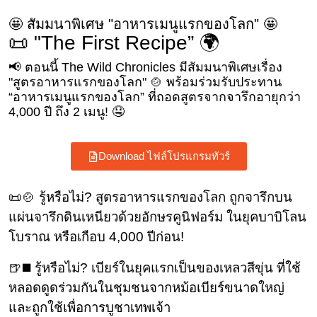
🤩 สัมมนาพิเศษ "อาหารเมนูแรกของโลก" 🤩
📜 "The First Recipe” 🌍
📢 ตอนนี้ The Wild Chronicles มีสัมมนาพิเศษเรื่อง
"สูตรอาหารแรกของโลก" 🍲 พร้อมร่วมรับประทาน
“อาหารเมนูแรกของโลก” ที่ถอดสูตรจากจารึกอายุกว่า
4,000 ปี ถึง 2 เมนู! 🤤
Download ไฟล์โปรแกรมทัวร์
📜🍲 รู้หรือไม่? สูตรอาหารแรกของโลก ถูกจารึกบน
แผ่นจารึกดินเหนียวด้วยอักษรคูนิฟอร์ม ในยุคบาบิโลน
โบราณ หรือเกือบ 4,000 ปีก่อน!
🍺◼️ รู้หรือไม่? เบียร์ในยุคแรกเป็นของเหลวสีขุ่น ที่ใช้
หลอดดูดร่วมกันในชุมชนจากหม้อเบียร์ขนาดใหญ่
และถูกใช้เพื่อการบูชาเทพเจ้า