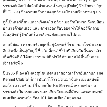
ราชวงศ์เลือกไปแล้วมีตำแหน่งเป็นดยุค (Duke) จึงเรียกว่า “ดุก
กี้” (Dukie) ซึ่งครอบครัวท่านดยุคก็ชอบใจ เลยเรียกตาม ๆ มา
ดูกี้เป็นคอร์กี้ซน แต่ร่าเริงสดใส อลิซาเบธรักมันมาก ถึงกับป้อน
อาหารด้วยตนเอง และมักพาออกสื่อบ่อยๆ ทำให้คอร์กี้กลาย
เป็นสุนัขที่รู้จักกันดีในวงสังคมอังกฤษตามไปด้วย
สามปีต่อมา ครอบครัวดยุคซื้อสุนัขคอร์กี้จาก คอกโรซาเวลมา
อีกตัวเพื่อเป็นคู่กับดูกี้ ชื่อ “เลดี้เจน” ซึ่งในปีเดียวกันนั้นพระเจ้า
เอ็ดเวิร์ดที่ 8 ได้สละราชสมบัติ ทำให้ท่านดยุคได้ขึ้นเป็นพระ
เจ้าจอร์จที่ 6
ปี 1936 นี่เอง สโมสรสุนัขแห่งสหราชอาณาจักรอันเก่าแก่ The
Kennel Club ได้มีการบันทึกไว้ว่า มีคนมาขึ้นทะเบียนสุนัขพ็
อมโบรค เวลช์ คอร์กี้ มากเป็นประวัติการณ์ เพราะทำตาม
ราชวงศ์ เป็นกระแสแรงแบบเดียวกับตอนที่มีกระแสชอบหมาดั
ลเมเชียนจากหนังเรื่อง 101 ดัลเมเชียนในยุคหลัง