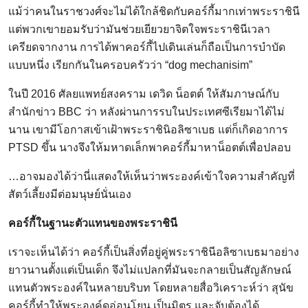
แม้ว่าคนในราชวงศ์จะไม่ได้ใกล้ชิดกับคอร์กี้มากเท่าพระราชินี
แต่พวกเขายอมรับว่ามันช่วยเยียวยาจิตใจพระราชินีเวลา
เครียดจากงาน การได้พาคอร์กี้ไปเดินเล่นก็ถือเป็นการบำบัด
แบบหนึ่ง เรียกกันในครอบครัวว่า “dog mechanisim”
ในปี 2016 ศัลยแพทย์สงคราม เดวิด น็อตต์ ให้สัมภาษณ์กับ
สำนักข่าว BBC ว่า หลังผ่านการรบในประเทศซีเรียมาได้ไม่
นาน เขามีโอกาสเข้าเฝ้าพระราชินิอลิซาเบธ แต่ก็เกิดอาการ
PTSD ขึ้น นางจึงให้มหาดเล็กพาคอร์กี้มาหาน็อตต์เพื่อปลอบ
…อาจมองได้ว่านี่แสดงให้เห็นว่าพระองค์เข้าใจความสำคัญที่
สัตว์เลี้ยงมีต่อมนุษย์นั่นเอง
คอร์กี้ในฐานะตัวแทนของพระราชินี
เราจะเห็นได้ว่า คอร์กี้เป็นสิ่งที่อยู่คู่พระราชินีอลิซาเบธมาอย่าง
ยาวนานตั้งแต่เป็นเด็ก จึงไม่แปลกที่มันจะกลายเป็นสัญลักษณ์
แทนตัวพระองค์ในหลายบริบท โดยหลายสื่อวิเคราะห์ว่า สุนัข
คอร์กี้ทำให้พระองค์ดูอ่อนโยน เป็นมิตร และจับต้องได้