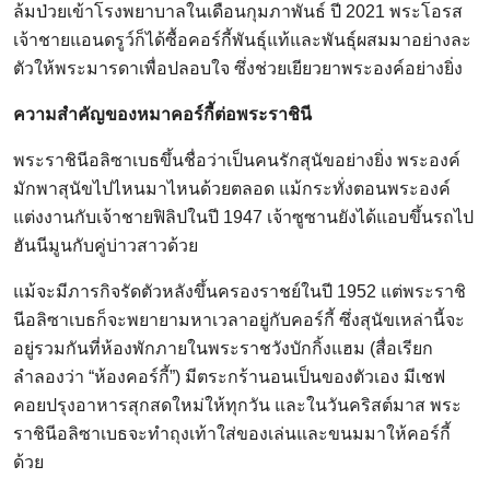
ล้มป่วยเข้าโรงพยาบาลในเดือนกุมภาพันธ์ ปี 2021 พระโอรส
เจ้าชายแอนดรูว์ก็ได้ซื้อคอร์กี้พันธุ์แท้และพันธุ์ผสมมาอย่างละ
ตัวให้พระมารดาเพื่อปลอบใจ ซึ่งช่วยเยียวยาพระองค์อย่างยิ่ง
ความสำคัญของหมาคอร์กี้ต่อพระราชินี
พระราชินีอลิซาเบธขึ้นชื่อว่าเป็นคนรักสุนัขอย่างยิ่ง พระองค์
มักพาสุนัขไปไหนมาไหนด้วยตลอด แม้กระทั่งตอนพระองค์
แต่งงานกับเจ้าชายฟิลิปในปี 1947 เจ้าซูซานยังได้แอบขึ้นรถไป
ฮันนีมูนกับคู่บ่าวสาวด้วย
แม้จะมีภารกิจรัดตัวหลังขึ้นครองราชย์ในปี 1952 แต่พระราชิ
นีอลิซาเบธก็จะพยายามหาเวลาอยู่กับคอร์กี้ ซึ่งสุนัขเหล่านี้จะ
อยู่รวมกันที่ห้องพักภายในพระราชวังบักกิ้งแฮม (สื่อเรียก
ลำลองว่า “ห้องคอร์กี้”) มีตระกร้านอนเป็นของตัวเอง มีเชฟ
คอยปรุงอาหารสุกสดใหม่ให้ทุกวัน และในวันคริสต์มาส พระ
ราชินีอลิซาเบธจะทำถุงเท้าใส่ของเล่นและขนมมาให้คอร์กี้
ด้วย