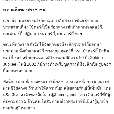
ความเห็นของประชาชน
เวลามีงานฉลองอะไรก็ตามเกี่ยวกับพระราชินีอลิซาเบธ
ประชาชนก็มักใช้คอร์กี้เป็นสื่อกลาง เช่นทำพาเหรดคอร์กี้,
คาเฟ่คอร์กี้, ปฏิมากรรมคอร์กี้, เค้กคอร์กี้ ฯลฯ
ขณะที่ทางราชสำนักได้จัดทำของที่ระลึกรูปคอร์กี้ออกมา
มากมาย ทั้งตุ๊กตาคอร์กี้ พวงกุญแจคอร์กี้ กระเป๋าคอร์กี้ บิสกิต
คอร์กี้ ฯลฯ หรือตอนฉลองสิริราชสมบัติครบ 50 ปี (Golden
Jubilee) ในปี 2002 ก็มีการทำเหรียญคราวน์ที่ระลึกเป็นรูปคอร์
กี้ออกมามากมาย
ทั้งนี้การออกสื่อของพระราชินีอลิซาเบธเอง หรือการฉายภาพ
ผ่านซีรีส์ต่างๆ ล้วนทำให้ความนิยมสุนัขสายพันธุ์นี้เพิ่มขึ้น โดย
คริส อีเควล เจ้าของติ๊กต็อก @hammyandolivia เจ้าคอร์กี้ที่มีผู้
ติดตามกว่า 5 ล้านคน ให้สัมภาษณ์ว่าพระราชินีเป็น “ผู้บุกเบิก
สายพันธุ์” ดังกล่าว