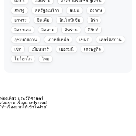
ศิลปะ
สงคราม
สงครามรัสเซีย-ยูเครน
สหรัฐ
สหรัฐอเมริกา
สเปน
อังกฤษ
อาหาร
อินเดีย
อินโดนีเซีย
อิรัก
อิสราเอล
อิสลาม
อิหร่าน
อียิปต์
อุซเบกิสถาน
เกาหลีเหนือ
เขมร
เคอร์ดิสถาน
เช็ก
เมียนมาร์
เยอรมนี
เศรษฐกิจ
โมร็อกโก
ไทย
ท่องเที่ยว ประวัติศาสตร์
สงคราม เรื่องต่างประเทศ
“ทำเรื่องยากให้เข้าใจง่าย”