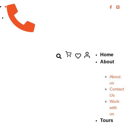
082-894-8444
Home
About
About
us
Contact
Us
Work
with
us
Tours