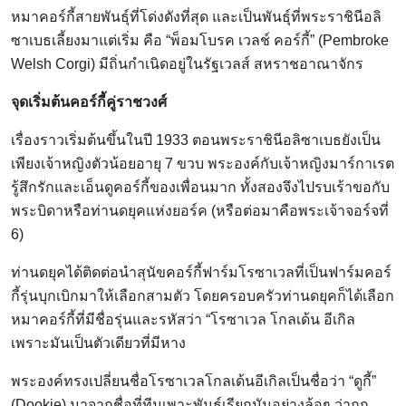
หมาคอร์กี้สายพันธุ์ที่โด่งดังที่สุด และเป็นพันธุ์ที่พระราชินีอลิ
ซาเบธเลี้ยงมาแต่เริ่ม คือ “พ็อมโบรค เวลช์ คอร์กี้” (Pembroke
Welsh Corgi) มีถิ่นกำเนิดอยู่ในรัฐเวลส์ สหราชอาณาจักร
จุดเริ่มต้นคอร์กี้คู่ราชวงศ์
เรื่องราวเริ่มต้นขึ้นในปี 1933 ตอนพระราชินีอลิซาเบธยังเป็น
เพียงเจ้าหญิงตัวน้อยอายุ 7 ขวบ พระองค์กับเจ้าหญิงมาร์กาเรต
รู้สึกรักและเอ็นดูคอร์กี้ของเพื่อนมาก ทั้งสองจึงไปรบเร้าขอกับ
พระบิดาหรือท่านดยุคแห่งยอร์ค (หรือต่อมาคือพระเจ้าจอร์จที่
6)
ท่านดยุคได้ติดต่อนำสุนัขคอร์กี้ฟาร์มโรซาเวลที่เป็นฟาร์มคอร์
กี้รุ่นบุกเบิกมาให้เลือกสามตัว โดยครอบครัวท่านดยุคก็ได้เลือก
หมาคอร์กี้ที่มีชื่อรุ่นและรหัสว่า “โรซาเวล โกลเด้น อีเกิล
เพราะมันเป็นตัวเดียวที่มีหาง
พระองค์ทรงเปลี่ยนชื่อโรซาเวลโกลเด้นอีเกิลเป็นชื่อว่า “ดูกี้”
(Dookie) มาจากชื่อที่ทีมเพาะพันธุ์เรียกมันอย่างล้อๆ ว่าถูก