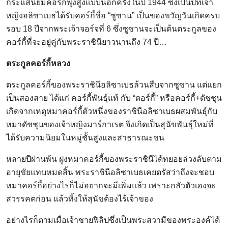
กระแสนิยมคอร์กี้พุ่งสูงแบบนี้อีกครั้งในปี 1944 ซึ่งเป็นปีที่เจ้า
หญิงอลิซาเบธได้รับคอร์กี้ชื่อ “ซูซาน” เป็นของขวัญวันเกิดครบ
รอบ 18 ปีจากพระเจ้าจอร์จที่ 6 ซึ่งซูซานจะเป็นต้นตระกูลของ
คอร์กี้ที่จะอยู่คู่กับพระราชินียาวนานถึง 74 ปี…
ตระกูลคอร์กี้หลวง
ตระกูลคอร์กี้ของพระราชินีอลิซาเบธล้วนสืบจากซูซาน แต่แยก
เป็นสองสาย ได้แก่ คอร์กี้พันธุ์แท้ กับ “ดอร์กี้” หรือคอร์กี้+ดัชชุน
เกิดจากเหตุหมาคอร์กี้ตัวหนึ่งของราชินีอลิซาเบธผสมพันธุ์กับ
หมาดัชชุนของเจ้าหญิงมาร์กาเรต จึงเกิดเป็นสุนัขพันธุ์ใหม่ที่
ได้รับความนิยมในหมู่ชั้นสูงและสาธารณะชน
หลายปีผ่านพ้น ฝูงหมาคอร์กี้ของพระราชินีได้ทยอยล่วงลับตาม
อายุขัยแทบหมดสิ้น พระราชินีอลิซาเบธเคยตรัสว่าถึงจะชอบ
หมาคอร์กี้อย่างไรก็ไม่อยากจะมีเพิ่มแล้ว เพราะกลัวตัวเองจะ
สวรรคตก่อน แล้วทิ้งให้สุนัขต้องไร้เจ้าของ
อย่างไรก็ตามเมื่อเจ้าชายฟิลิปซึ่งเป็นพระสวามีของพระองค์ได้