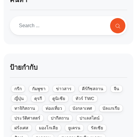
ป้ายกำกับ
กรีก
กัมพูชา
ข่าวสาร
คีร์กีซสถาน
จีน
ญี่ปุ่น
ตุรกี
ตูนิเซีย
ทัวร์ TWC
ทาจิกิสถาน
ท่องเที่ยว
บังกลาเทศ
บัลแกเรีย
ประวัติศาสตร์
ปากีสถาน
ปาเลสไตน์
ฝรั่งเศส
มองโกเลีย
ยูเครน
รัสเซีย