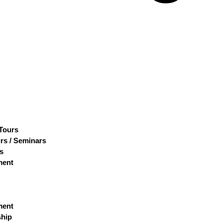
 Tours
rs / Seminars
s
ment
ment
hip