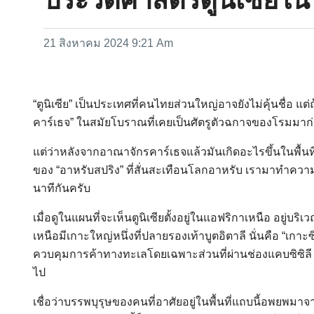
21 สิงหาคม 2024 9:21 Am
“ตูนิเซีย” เป็นประเทศที่คนไทยส่วนใหญ่อาจยังไม่คุ้นชื่อ แต่
คาร์เธจ” ในสมัยโบราณที่เคยเป็นศัตรูตัวฉกาจของโรมมาก่อน
แต่ว่าหลังจากอาณาจักรคาร์เธจแล้วมันเกิดอะไรขึ้นในพื้นที่
ของ “อาหรับสปริง” ที่สั่นสะเทือนโลกอาหรับ เรามาทำความ
นาทีกันครับ
เมื่อดูในแผนที่จะเห็นตูนิเซียตั้งอยู่ในแอฟริกาเหนือ อยู่บ
เหนือมีเกาะใหญ่หนึ่งที่ปลายรองเท้าบูตอิตาลี นั่นคือ “เกาะ
ควบคุมการค้าทางทะเลโดยเฉพาะส่วนที่ผ่านช่องแคบซิซิลี 
ไป
เชื่อว่าบรรพบุรุษของคนที่อาศัยอยู่ในพื้นที่แถบนี้อพยพมา