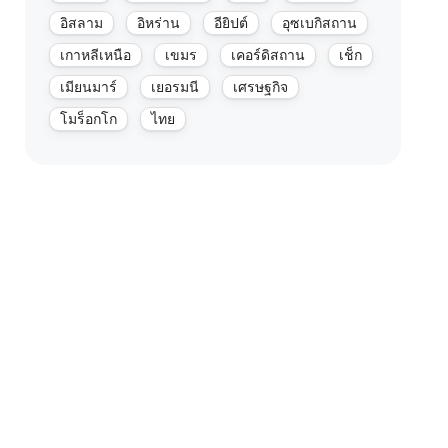
อิสลาม
อิหร่าน
อียิปต์
อุซเบกิสถาน
เกาหลีเหนือ
เขมร
เคอร์ดิสถาน
เช็ก
เมียนมาร์
เยอรมนี
เศรษฐกิจ
โมร็อกโก
ไทย