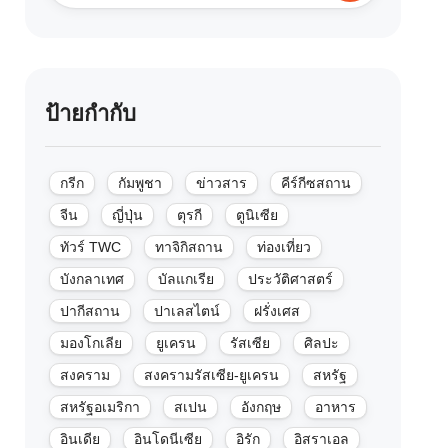
ป้ายกำกับ
กรีก
กัมพูชา
ข่าวสาร
คีร์กีซสถาน
จีน
ญี่ปุ่น
ตุรกี
ตูนิเซีย
ทัวร์ TWC
ทาจิกิสถาน
ท่องเที่ยว
บังกลาเทศ
บัลแกเรีย
ประวัติศาสตร์
ปากีสถาน
ปาเลสไตน์
ฝรั่งเศส
มองโกเลีย
ยูเครน
รัสเซีย
ศิลปะ
สงคราม
สงครามรัสเซีย-ยูเครน
สหรัฐ
สหรัฐอเมริกา
สเปน
อังกฤษ
อาหาร
อินเดีย
อินโดนีเซีย
อิรัก
อิสราเอล