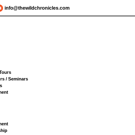
info@thewildchronicles.com
 Tours
rs / Seminars
s
ment
ment
hip