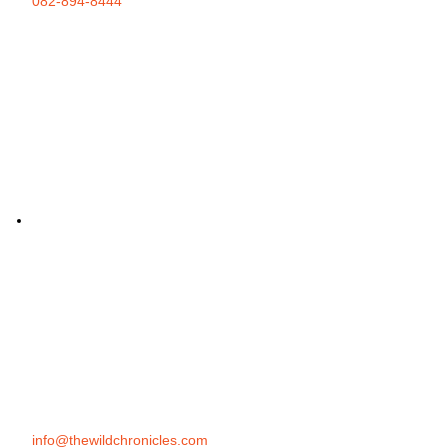
082-894-8444
info@thewildchronicles.com