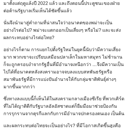
มาตั้งแต่ฤดูแล้งปี 2022 แล้ว และถึงตอนนี้ประตูชนะของฝ่าย
ต่อต้านรัฐบาลเริ่มเห็นได้ชัดขึ้นแล้ว
นั่นจึงนำมาสู่คำถามที่น่าสนใจว่าอนาคตของพม่าจะเป็น
อย่างไรต่อไป? พม่าจะแตกออกเป็นเสี่ยงๆ หรือไม่? และจะส่ง
ผลกระทบอย่างไรต่อไทย?
อย่างไรก็ตาม การแยกไปตั้งรัฐใหม่ในยุคนี้นับว่ามีความเสี่ยง
มาก พวกเขาจะเปรียบเสมือนปลาเล็กในมหาสมุทร ไม่ช้านาน
ก็จะถูกครอบงำจากรัฐอื่นที่มีอำนาจเหนือกว่า …จึงมีความเป็น
ไปได้ที่อนาคตหลังสงครามอาจจบลงแบบสหพันธรัฐหรือ
สมาพันธรัฐที่มีการแบ่งปันอำนาจให้กับกลุ่มชาติพันธุ์ต่างๆ
มากขึ้นมากกว่า
ซึ่งทางลงแบบนี้ก็เห็นได้ในสงครามกลางเมืองซีเรีย ที่พวกเคิร์ด
ที่ไม่ได้ญาติดีกับรัฐบาลอัลอัสซาดแต่ก็ยืมมือมาช่วยป้องกัน
การรุกรานจากตุรกีแลกกับการมีอำนาจปกครองตนเอง เป็นต้น
และผลกระทบต่อไทยจะเป็นอย่างไร? ที่มีโอกาสเกิดขึ้นสูงคือ