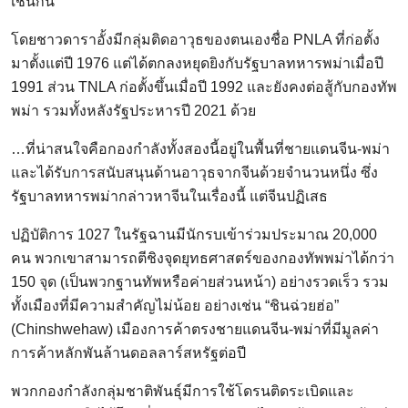
เช่นกัน
โดยชาวดาราอั้งมีกลุ่มติดอาวุธของตนเองชื่อ PNLA ที่ก่อตั้ง
มาตั้งแต่ปี 1976 แต่ได้ตกลงหยุดยิงกับรัฐบาลทหารพม่าเมื่อปี
1991 ส่วน TNLA ก่อตั้งขึ้นเมื่อปี 1992 และยังคงต่อสู้กับกองทัพ
พม่า รวมทั้งหลังรัฐประหารปี 2021 ด้วย
…ที่น่าสนใจคือกองกำลังทั้งสองนี้อยู่ในพื้นที่ชายแดนจีน-พม่า
และได้รับการสนับสนุนด้านอาวุธจากจีนด้วยจำนวนหนึ่ง ซึ่ง
รัฐบาลทหารพม่ากล่าวหาจีนในเรื่องนี้ แต่จีนปฏิเสธ
ปฏิบัติการ 1027 ในรัฐฉานมีนักรบเข้าร่วมประมาณ 20,000
คน พวกเขาสามารถตีชิงจุดยุทธศาสตร์ของกองทัพพม่าได้กว่า
150 จุด (เป็นพวกฐานทัพหรือค่ายส่วนหน้า) อย่างรวดเร็ว รวม
ทั้งเมืองที่มีความสำคัญไม่น้อย อย่างเช่น “ชินฉ่วยฮ่อ”
(Chinshwehaw) เมืองการค้าตรงชายแดนจีน-พม่าที่มีมูลค่า
การค้าหลักพันล้านดอลลาร์สหรัฐต่อปี
พวกกองกำลังกลุ่มชาติพันธุ์มีการใช้โดรนติดระเบิดและ