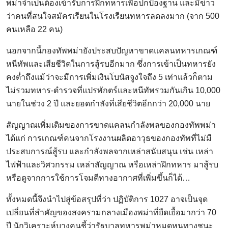
พม่าจำเป็นต้องเข้ารับการฝึกทหารเพื่อปกป้องฐาน และมีข่าว
ว่าคนที่สนใจสมัครเรียนในโรงเรียนทหารลดลงมาก (จาก 500
คนเหลือ 22 คน)
นอกจากนี้กองทัพพม่ายังประสบปัญหาขาดแคลนทหารเกณฑ์
หนีทัพและเสียชีวิตในการสู้รบอีกมาก ซึ่งการเข้าเป็นทหารยัง
คงต่ำถึงแม้ว่าจะมีการเพิ่มเงินโบนัสจูงใจถึง 5 เท่าแล้วก็ตาม
ไม่รวมทหาร-ตำรวจที่แปรพักตร์และหนีทัพรวมกันเกิน 10,000
นายในช่วง 2 ปี และยอดกำลังที่เสียชีวิตอีกกว่า 20,000 นาย
สัญญาณเพิ่มเติมของการขาดแคลนกำลังพลของกองทัพพม่า
ได้แก่ การเกณฑ์คนจากโรงงานผลิตอาวุธของกองทัพที่ไม่มี
ประสบการณ์สู้รบ และกำลังพลจากเหล่าสนับสนุน เช่น เหล่า
ไฟฟ้าและวิศวกรรม เหล่าสัญญาณ หรือเหล่าฝึกทหาร มาสู้รบ
หรือดูจากการใช้การโจมตีทางอากาศที่เพิ่มขึ้นก็ได้…
ทั้งหมดนี้จึงนำไปสู่ข้อสรุปที่ว่า ปฏิบัติการ 1027 อาจเป็นจุด
เปลี่ยนที่สำคัญของสงครามกลางเมืองพม่าที่ยืดเยื้อมากว่า 70
ปี นักวิเคราะห์บางคนชี้ว่ารัฐบาลทหารพม่าหมดหนทางชนะ