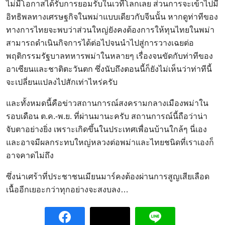
ไม่มีโอกาสได้รับการยอมรับในเวทีโลกเลย ส่วนการจะเข้าไปมี
อิทธิพลทางเศรษฐกิจในพม่าแบบเดียวกับจีนนั้น หากดูท่าทีของ
ทางการไทยจะพบว่าส่วนใหญ่ยังคงต้องการให้ทุนไทยในพม่า
สามารถดำเนินกิจการได้ต่อไปจนนำไปสู่การวางเฉยต่อ
พฤติกรรมรัฐบาลทหารพม่าในหลายๆ เรื่องจนขัดกับท่าทีของ
อาเซียนและชาติตะวันตก ซึ่งนับถึงตอนนี้ก็ยังไม่เห็นว่าท่าทีนี้
จะเปลี่ยนแปลงไปสักเท่าไหร่ครับ
และทั้งหมดนี้คือข่าวสถานการณ์สงครามกลางเมืองพม่าใน
รอบเดือน ต.ค.-พ.ย. ที่ผ่านมานะครับ สถานการณ์นี้ถือว่าน่า
จับตาอย่างยิ่ง เพราะเกิดขึ้นในประเทศเพื่อนบ้านใกล้ๆ นี่เอง
และอาจมีผลกระทบใหญ่หลวงต่อพม่าและไทยชนิดที่เราเองก็
อาจคาดไม่ถึง
ซึ่งน่าเศร้าที่ประชาชนเมียนมาร์คงต้องผ่านการสูญเสียเลือด
เนื้ออีกเยอะกว่าทุกอย่างจะสงบลง…