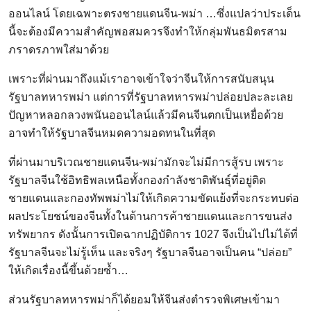
ออนไลน์ โดยเฉพาะตรงชายแดนจีน-พม่า …ซึ่งแปลว่าประเด็น
นี้จะต้องมีความสำคัญพอสมควรจึงทำให้กลุ่มพันธมิตรสาม
ภราดรภาพใส่มาด้วย
เพราะที่ผ่านมาถึงแม้เราอาจเข้าใจว่าจีนให้การสนับสนุน
รัฐบาลทหารพม่า แต่การที่รัฐบาลทหารพม่าปล่อยปละละเลย
ปัญหาหลอกลวงพนันออนไลน์แล้วมีคนจีนตกเป็นเหยื่อด้วย
อาจทำให้รัฐบาลจีนหมดความอดทนในที่สุด
ที่ผ่านมาบริเวณชายแดนจีน-พม่ามักจะไม่มีการสู้รบ เพราะ
รัฐบาลจีนใช้อิทธิพลเหนือทั้งกองกำลังชาติพันธุ์ที่อยู่ติด
ชายแดนและกองทัพพม่าไม่ให้เกิดความขัดแย้งที่จะกระทบต่อ
ผลประโยชน์ของจีนทั้งในด้านการค้าชายแดนและการขนส่ง
ทรัพยากร ดังนั้นการเปิดฉากปฏิบัติการ 1027 จึงเป็นไปไม่ได้ที่
รัฐบาลจีนจะไม่รู้เห็น และจริงๆ รัฐบาลจีนอาจเป็นคน “ปล่อย”
ให้เกิดเรื่องนี้ขึ้นด้วยซ้ำ…
ส่วนรัฐบาลทหารพม่าก็ได้ยอมให้จีนส่งตำรวจพิเศษเข้ามา