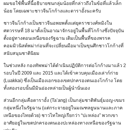
ผมขอใช้พื้นที่นี้อธิบายชนกลุ่มน้อยที่กล่าวถึงในข้อที่แล้วเล็ก
น้อย โดยเฉพาะชาวจีนโกก้างและดาราอั้งนะครับ
ชาวจีนโกก้างเป็นชาวจีนอพยพตั้งแต่ยุคราชวงศ์หมิงใน
ศตวรรษที่ 18 มาตั้งเป็นอาณาจักรอยู่ในพื้นที่โกก้างซึ่งปัจจุบัน
ตั้งอยู่ทางตอนเหนือของรัฐฉาน เดิมเป็นพื้นที่ของพรรค
คอมมิวนิสต์พม่าก่อนที่จะเปลี่ยนมือมาเป็นขุนศึกชาวโกก้างที่
สนับสนุนชาตินิยม
ในช่วงหลัง กองทัพพม่าได้ดำเนินปฏิบัติการต่อโกก้างมาแล้ว 2
รอบในปี 2009 และ 2015 และได้เข้าควบคุมเมืองเล่าก์ก่าย
(Luakkai) ซึ่งเป็นเมืองเอกของเขตปกครองตนเองโกก้าง โดย
ทั้งสองรอบนั้นมีมินอ่องหล่ายเป็นผู้นำนั่นเอง
ส่วนอีกกลุ่มคือดาราอั้ง (Ta’ang) เป็นกลุ่มชาติพันธุ์มอญ-เขมร
กลุ่มหนึ่งในรัฐฉาน (แต่กระจายอยู่ในมณฑลยูนนานและภาค
เหนือของไทยด้วย) ชาวไทใหญ่เรียกว่า “ปะหล่อง” พวกเขา
อาศัยอยู่ในเขตปกครองตนเองปะหล่องทางเหนือของรัฐฉาน