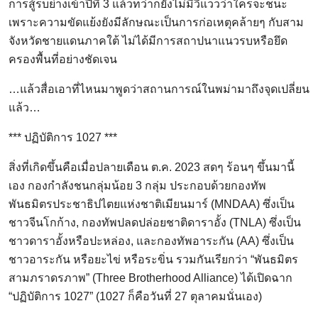
การสู้รบย่างเข้าปีที่ 3 แล้วทว่าก็ยังไม่มีวี่แววว่าใครจะชนะ
เพราะความขัดแย้งยังมีลักษณะเป็นการก่อเหตุคล้ายๆ กับสาม
จังหวัดชายแดนภาคใต้ ไม่ได้มีการสถาปนาแนวรบหรือยึด
ครองพื้นที่อย่างชัดเจน
…แล้วสื่อเอาที่ไหนมาพูดว่าสถานการณ์ในพม่ามาถึงจุดเปลี่ยน
แล้ว…
*** ปฏิบัติการ 1027 ***
สิ่งที่เกิดขึ้นคือเมื่อปลายเดือน ต.ค. 2023 สดๆ ร้อนๆ ขึ้นมานี้
เอง กองกำลังชนกลุ่มน้อย 3 กลุ่ม ประกอบด้วยกองทัพ
พันธมิตรประชาธิปไตยแห่งชาติเมียนมาร์ (MNDAA) ซึ่งเป็น
ชาวจีนโกก้าง, กองทัพปลดปล่อยชาติดาราอั้ง (TNLA) ซึ่งเป็น
ชาวดาราอั้งหรือปะหล่อง, และกองทัพอาระกัน (AA) ซึ่งเป็น
ชาวอาระกัน หรือยะไข่ หรือระขิ่น รวมกันเรียกว่า “พันธมิตร
สามภราดรภาพ” (Three Brotherhood Alliance) ได้เปิดฉาก
“ปฏิบัติการ 1027” (1027 ก็คือวันที่ 27 ตุลาคมนั่นเอง)