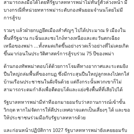
สามารถลงมือได้โดยที่รัฐบาลทหารพม่าไม่ทันรู้ตัวล่วงหน้า มี
บางกรณีที่หน่วยทหารพม่าระดับกองพันยอมจำนนโดยไม่มี
การสู้รบ
รวมๆ แล้วฝ่ายกบฏยึดเมืองสำคัญๆ ไปได้ประมาณ 9 เมืองใน
พื้นที่รัฐฉาน กะฉิ่นและซะไกง์ทางเหนือและตะวันตกเฉียง
เหนือของพม่า …ทั้งหมดเกิดขึ้นอย่างรวดเร็วอย่างที่ไม่เคยเกิด
ขึ้นมาก่อนในประวัติศาสตร์การสู้รบร่วม 75 ปีของพม่า
ด้านกองทัพพม่าตอบโต้ด้วยการโจมตีทางอากาศและระดมยิง
ปืนใหญ่ถล่มพื้นที่ของกบฏ ซึ่งมีกระสุนปืนใหญ่ลูกหลงไปตกใส่
บ้านเรือนประชาชนในฝั่งจีนด้วย แต่ถึงกระนั้นพวกเขาก็ไม่
สามารถระดมกำลังเพื่อตีตอบโต้และแย่งชิงพื้นที่ที่เสียไปได้
รัฐบาลทหารพม่ามีท่าทีออกมายอมรับว่าสถานการณ์เข้าขั้น
วิกฤต หากไม่จัดการให้ดีประเทศอาจแตกเป็นเสี่ยงๆ ได้ และขอ
ให้ประชาชนร่วมมือกับรัฐบาลทหารด้วย
และก่อนหน้าปฏิบัติการ 1027 รัฐบาลทหารพม่ายังเคยยอมรับ