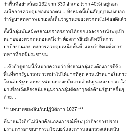
ว่าพื้นที่อย่างน้อย 132 จาก 330 อำเภอ (ราว 40%) อยู่นอก
เหนือการควบคุมของพวกตน …ทั้งหมดนี้เป็นสัญญาณบ่งบอก
ว่ารัฐบาลทหารพม่าเองก็เห็นว่าฐานะของพวกตนไม่ค่อยดีแล้ว
ทั้งนี้กลุ่มพันธมิตรสามภราดรภาพได้ออกแถลงการณ์ระบุเป้า
หมายของพวกตนตอนหนึ่งว่า ต้องการยืนยันสิทธิในการ
ปกป้องตนเอง, คงการควบคุมเหนือพื้นที่, และกำจัดเผด็จการ
ทหารที่กดขี่ประชาชน
…ซึงถ้าดูตามนี้ก็หมายความว่า ทั้งสามกลุ่มคงต้องการตีชิง
พื้นที่จากรัฐบาลทหารพม่าให้ได้มากที่สุด ส่วนเป้าหมายในการ
โค่นล้มรัฐบาลทหารพม่าอาจจะมีความสำคัญรองลงมา แต่ใส่
มาเพื่อหวังเสียงสนับสนุนจากกลุ่มติดอาวุธต่อต้านรัฐบาลอื่นๆ
ด้วย…
*** บทบาทของจีนกับปฏิบัติการ 1027 ***
ที่น่าสนใจอีกไม่น้อยคือแถลงการณ์ที่ระบุว่าต้องการปราบ
ปรามการอาชญากรรมไซเบอร์และการหลอกลวงเล่นพนัน