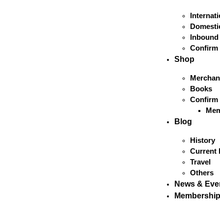
Internat
Domestic
Inbound
Confirm
Shop
Merchan
Books
Confirm
Mem
Blog
History
Current 
Travel
Others
News & Eve
Membershi