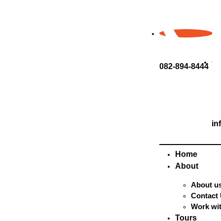
082-894-8444
in
Home
About
About u
Contact
Work wi
Tours