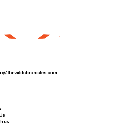
fo@thewildchronicles.com
s
 Us
th us