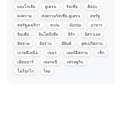
มองโกเลีย
ยูเครน
รัสเซีย
ศิลปะ
สงคราม
สงครามรัสเซีย-ยูเครน
สหรัฐ
สหรัฐอเมริกา
สเปน
อังกฤษ
อาหาร
อินเดีย
อินโดนีเซีย
อิรัก
อิสราเอล
อิสลาม
อิหร่าน
อียิปต์
อุซเบกิสถาน
เกาหลีเหนือ
เขมร
เคอร์ดิสถาน
เช็ก
เมียนมาร์
เยอรมนี
เศรษฐกิจ
โมร็อกโก
ไทย