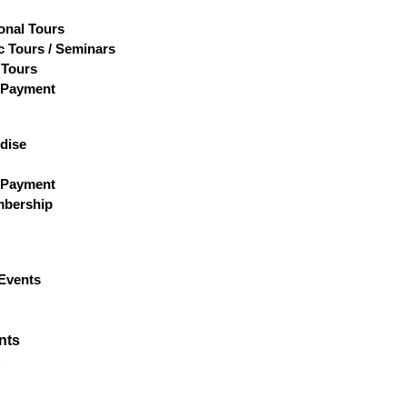
ional Tours
 Tours / Seminars
 Tours
 Payment
dise
 Payment
bership
Events
nts
p