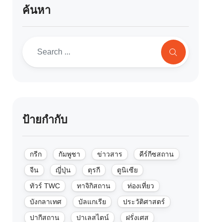
ค้นหา
ป้ายกำกับ
กรีก
กัมพูชา
ข่าวสาร
คีร์กีซสถาน
จีน
ญี่ปุ่น
ตุรกี
ตูนิเซีย
ทัวร์ TWC
ทาจิกิสถาน
ท่องเที่ยว
บังกลาเทศ
บัลแกเรีย
ประวัติศาสตร์
ปากีสถาน
ปาเลสไตน์
ฝรั่งเศส