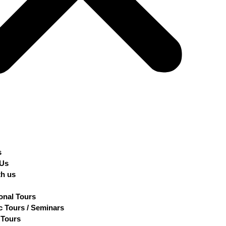
s
 Us
th us
ional Tours
 Tours / Seminars
 Tours