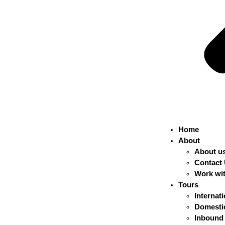
Home
About
About u
Contact
Work wi
Tours
Internat
Domestic
Inbound