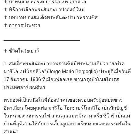
✝️ บาทหลวง ฮอร์เค มาริโอ เบร์โกกลิโอ
✝️ พิธีการเลือกพระสันตะปาปาองค์ใหม่
✝️ บทบาทของสมเด็จพระสันตะปาปาฟรานซิส
✝️ อาการประชวร
____________________________
✝️ ชีวิตในวัยเยาว์
1. สมเด็จพระสันตะปาปาฟรานซิสมีพระนามเดิมว่า “ฮอร์เค
มาริโอ เบร์โกกลิโอ” (Jorge Mario Bergoglio) ประสูติเมื่อวันที่
17 ธันวาคม 1936 ที่เมืองฟลอเรส ชานกรุงบัวโนสไอเรส
ประเทศอาร์เจนตินา
พระองค์เป็นหนึ่งในพี่น้องห้าคนของครอบครัวผู้อพยพชาว
อิตาเลียน โดยคุณพ่อ มาริโอ โฮเซ เบร์โกกลิโอ เป็นนักบัญชี
ในหน่วยงานการรถไฟ ส่วนคุณแม่เรจินา มาเรีย ซิโวรี เป็นแม่
บ้านที่อุทิศตนให้กับการเลี้ยงลูกอย่างเรียบง่ายและเคร่งครัดใน
ศาสนา