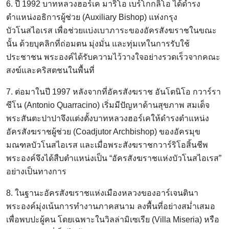
6. ปี 1992 บาทหลวงฮอร์เค มาริโอ เบร์โกกลิโอ ได้ดำรง
ตำแหน่งอธิการผู้ช่วย (Auxiliary Bishop) แห่งกรุง
บัวโนสไอเรส เพื่อช่วยแบ่งเบาภาระของอัครสังฆราชในขณะ
นั้น ด้วยบุคลิกที่ถ่อมตน มุ่งมั่น และทุ่มเทในการรับใช้
ประชาชน พระองค์ได้รับความไว้วางใจอย่างรวดเร็วจากคณะ
สงฆ์และคริสตชนในพื้นที่
7. ต่อมาในปี 1997 หลังจากที่อัครสังฆราช อันโตนิโอ กวาร์รา
ซีโน (Antonio Quarracino) เริ่มมีปัญหาด้านสุขภาพ สมเด็จ
พระสันตะปาปาจึงแต่งตั้งบาทหลวงฮอร์เคให้ดำรงตำแหน่ง
อัครสังฆราชผู้ช่วย (Coadjutor Archbishop) ของอัครมุข
มณฑลบัวโนสไอเรส และเมื่อพระสังฆราชกวาร์ริโอสิ้นชีพ
พระองค์จึงได้สืบตำแหน่งเป็น “อัครสังฆราชแห่งบัวโนสไอเรส”
อย่างเป็นทางการ
8. ในฐานะอัครสังฆราชแห่งเมืองหลวงของอาร์เจนตินา
พระองค์มุ่งเน้นการทำงานภาคสนาม ลงพื้นที่อย่างสม่ำเสมอ
เพื่อพบปะผู้คน โดยเฉพาะในวิลล่ามิเซเรีย (Villa Miseria) หรือ