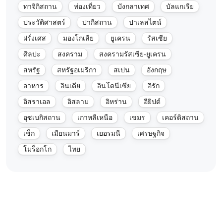
ทาจิกิสถาน
ท่องเที่ยว
บังกลาเทศ
บัลแกเรีย
ประวัติศาสตร์
ปากีสถาน
ปาเลสไตน์
ฝรั่งเศส
มองโกเลีย
ยูเครน
รัสเซีย
ศิลปะ
สงคราม
สงครามรัสเซีย-ยูเครน
สหรัฐ
สหรัฐอเมริกา
สเปน
อังกฤษ
อาหาร
อินเดีย
อินโดนีเซีย
อิรัก
อิสราเอล
อิสลาม
อิหร่าน
อียิปต์
อุซเบกิสถาน
เกาหลีเหนือ
เขมร
เคอร์ดิสถาน
เช็ก
เมียนมาร์
เยอรมนี
เศรษฐกิจ
โมร็อกโก
ไทย