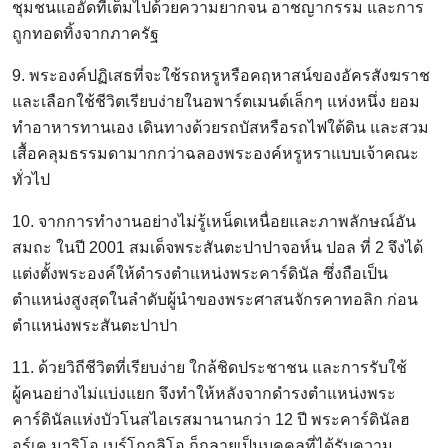
ชุมชนแออัดที่เต็มไปด้วยความยากจน อาชญากรรม และการ
ถูกทอดทิ้งจากภาครัฐ
9. พระองค์ปฏิเสธที่จะใช้รถหรูหรือคฤหาสน์ของอัครสังฆราช
และเลือกใช้ชีวิตเรียบง่ายในอพาร์ตเมนต์เล็กๆ แห่งหนึ่ง ยอม
ทำอาหารทานเอง เดินทางด้วยรถบัสหรือรถไฟใต้ดิน และสวม
เสื้อคลุมธรรมดามากกว่าฉลองพระองค์หรูหราแบบเจ้าคณะ
ทั่วไป
10. จากการทำงานอย่างไม่รู้เหน็ดเหนื่อยและภาพลักษณ์อัน
สมถะ ในปี 2001 สมเด็จพระสันตะปาปาจอห์น ปอล ที่ 2 จึงได้
แต่งตั้งพระองค์ให้ดำรงตำแหน่งพระคาร์ดินัล ซึ่งถือเป็น
ตำแหน่งสูงสุดในลำดับผู้นำของพระศาสนจักรคาทอลิก ก่อน
ตำแหน่งพระสันตะปาปา
11. ด้วยวิถีชีวิตที่เรียบง่าย ใกล้ชิดประชาชน และการรับใช้
ผู้คนอย่างไม่แบ่งแยก จึงทำให้หลังจากดำรงตำแหน่งพระ
คาร์ดินัลแห่งบัวโนสไอเรสมานานกว่า 12 ปี พระคาร์ดินัลฮ
อร์เค มาริโอ เบร์โกกลิโอ ก็กลายเป็นบุคคลที่ได้รับความ