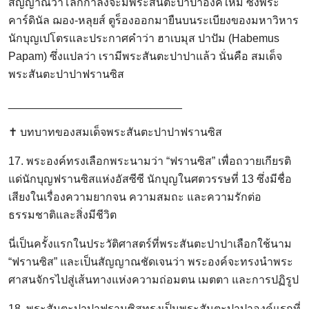
สัญญาณว่าโลกกำลังจะมีพระสันตะปาปาองค์ใหม่ ซึ่งพระ
คาร์ดินัล ฌอง-หลุยส์ ตูร็องออกมายืนบนระเบียงของมหาวิหาร
นักบุญเปโตรและประกาศคำว่า ฮาเบมุส ปาปัม (Habemus
Papam) ซึ่งแปลว่า เรามีพระสันตะปาปาแล้ว นั่นคือ สมเด็จ
พระสันตะปาปาฟรานซิส
____________________________
✝️ บทบาทของสมเด็จพระสันตะปาปาฟรานซิส
17. พระองค์ทรงเลือกพระนามว่า “ฟรานซิส” เพื่อถวายเกียรติ
แด่นักบุญฟรานซิสแห่งอัสซีซี นักบุญในศตวรรษที่ 13 ซึ่งมีชื่อ
เสียงในเรื่องความยากจน ความสมถะ และความรักต่อ
ธรรมชาติและสิ่งมีชีวิต
นี่เป็นครั้งแรกในประวัติศาสตร์ที่พระสันตะปาปาเลือกใช้นาม
“ฟรานซิส” และเป็นสัญญาณชัดเจนว่า พระองค์จะทรงนำพระ
ศาสนจักรไปสู่เส้นทางแห่งความถ่อมตน เมตตา และการปฏิรูป
18. พระสันตะปาปาฟรานซิสทรงเป็นพระสันตะปาปาองค์แรกที่