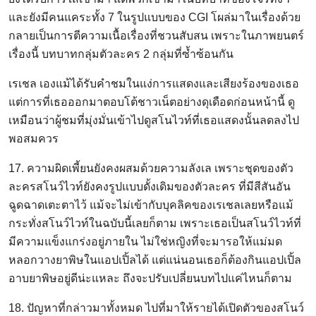
และยังมีคนแคระทั้ง 7 ในรูปแบบของ CGI โผล่มาในเรื่องด้วย
กลายเป็นการตีความเนื้อเรื่องที่ชวนสับสน เพราะในภาพยนตร์
เรื่องนี้ บทบาทกลุ่มตัวละคร 2 กลุ่มที่ซ้ำซ้อนกัน
เรเชล เองแม้ได้รับคำชมในแง่การแสดงและเสียงร้องของเธอ
แต่การที่เธอออกมาตอบโต้ชาวเน็ตอย่างดุเดือดก่อนหน้านี้ ดู
เหมือนว่าผู้ชมที่มุ่งมั่นเข้าไปดูสโนไวท์ที่เธอแสดงนั้นลดลงไป
พอสมควร
17. ความผิดเพี้ยนยังคงผสมด้วยความลังเล เพราะชุดของตัว
ละครสโนว์ไวท์ยังคงรูปแบบดั้งเดิมของตัวละคร ที่มีสีสันอัน
ฉูดฉาดเตะตาไว้ แม้จะไม่เข้ากับบุคลิคของเรเชลเลยหรือแม้
กระทั่งสโนว์ไวท์ในฉบับนี้เลยก็ตาม เพราะเธอเป็นสโนว์ไวท์ที่
มีความแข็งแกร่งอยู่ภายใน ไม่ใช่หญิงที่จะมารอให้แม่มด
หลอกวางยาพิษในแอปเปิ้ลได้ แต่แน่นอนเธอก็ต้องกินแอปเปิ้ล
อาบยาพิษอยู่ดีน่ะแหละ ถึงจะปรับเปลี่ยนบทไปแค่ไหนก็ตาม
18. ปัญหาที่กล่าวมาทั้งหมด ไปที่มาให้รายได้เปิดตัวของสโนว์