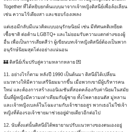
Together ที่ได้หยิบยกต้นแบบมาจากเจ้าหญิงดิสนีย์เพื่อล้อเลียน
เช่น ความไร้เดียงสา และชอบร้องเพลง
แต่เธอมีกลับมีแนวคิดแบบอนุรักษนิยม์ เช่น มีทัศนคติเหยียด
เชื้อชาติ ต่อต้าน LGBTQ+ และไม่ยอมรับความแตกต่างของผู้
อื่น เพื่อเป็นการเสียดสีว่า ผู้เขียนบทเจ้าหญิงดิสนีย์ต้องเป็นพวก
อนุรักษ์นิยมสุดโต่งอย่างแน่นอน
🏰 ดิสนีย์เริ่มปรับสู่ความหลากหลาย 💌
11. อย่างไรก็ตาม หลังปี 1990 เป็นต้นมา ดิสนีย์ได้เปลี่ยน
แนวทางให้มีความเสรีนิยมมากขึ้น เมื่อพวกเขามีผู้บริหารคน
ใหม่ และต้องการสร้างแอนิเมชันที่สอดคล้องกับค่านิยมในสมัย
นั้นที่ผู้หญิงมีความเท่าเทียมกับผู้ชาย ทั้งโพคาฮอนตัส มู่หลาน
และเจ้าหญิงเบลล์ในโฉมงามกับเจ้าชายอสูร พวกเธอไม่ใช่เจ้า
หญิงที่ต้องรอเจ้าชายมาช่วยอยู่ฝ่ายเดียวอีกต่อไป
12. นับตั้งแต่นั้นดิสนีย์ได้พยายามปรับแนวทางของตนเองอยู่