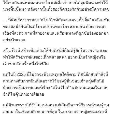
ให้เธอกินจนหมดลมหายใจ แต่เมื่อเจ้าชายได้จุมพิตนางทำให้
นางฟื้นขึ้นมา หลังจากนั้นทั้งสองก็ครองรักกันอย่างมีความสุข
… นี่คือเรื่องราวของ “สโนว์ไวท์กับคนแคระทั้งเจ็ด” แอนิเมชัน
ของดิสนีย์อันเป็นที่โปรดปรานของใครหลายคน ด้วยการเล่า
เรื่องที่ลงตัว ภาพที่สวยงามและพร้อมเพลงที่ถูกขับร้องออกมา
อย่างไพเราะ
สโนว์ไวท์ สร้างชื่อเสียงให้กับดิสนีย์เป็นที่รู้จักในวงกว้าง และ
ทำให้สร้างภาพฝันของเด็กหลายคนๆ อยากเป็นเจ้าหญิงหรือ
เจ้าชายสักครั้งหนึ่งในชีวิต
แต่ในปี 2025 นี้ไม่ว่าจะด้วยเหตุผลใดก็ตาม ดิสนีย์กลับทำสิ่งที่
สวนทางกับภาพฝันที่เคยวาดไว้ของผู้ชื่นชอบเจ้าหญิงดิสนีย์
ด้วยการเข็นภาพยนตร์เรื่อง “สโนว์ไวท์” ฉบับคนแสดงในภาพ
จำที่ไม่คุ้นตาเอาเสียเลย
แม้ตัวเลขรายได้ยังไม่แน่นอน แต่เสียงวิพากษ์วิจารณ์ของผู้ชม
ออกมาในเชิงลบถึงลบมากที่สุด ในบรรดาเจ้าหญิงคนแสดงที่