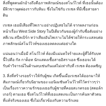
สิ่งที่พูดคนมักอ้างถึงคือภาพลักษณ์ของสโนว์ไวท์ ที่เธอนั้นต้อง
มีผิวขาวผุดผ่องราวกับหิมะ ซึ่งไม่ใช่กับ เรเชล ที่มีเชื้อสายลา
ติน
เรเชล เธอมีเสียงที่ไพเราะอย่างปฏิเสธไม่ได้ จากผลงานก่อน
หน้าเรื่อง West Side Story ในปีเดียวกันของผู้กำกับชื่อดังอย่าง
สตีเวน สปีลเบิร์ก ทว่าเสียงอันไพเราะไม่ได้ช่วยให้กระแสลบต่อ
ภาพลักษณ์สโนว์ไวท์ของเธอลดลงแต่อย่างใด
แน่นอนว่าเมื่อมี สโนว์ไวท์ ต้องมีแม่มดใจร้ายและผู้ที่ได้รับบท
นี้ไปคือ กัล กาด็อท นักแสดงเชื้อสายอิสราเอล ซึ่งเธอจะได้
รับคำวิจารณ์ในด้านลบเช่นกันแต่ไม่เท่ากับที่ เรเชล ต้องเผชิญ
3. สิ่งที่สร้างรอยร้าวให้กับผู้ชม เกิดขึ้นเมื่อเรเชลได้ออกมาให้
สัมภาษณ์เกี่ยวกับนิยามของ แอนิเมชันสโนว์ไวท์ไว้คร่าวๆว่า
เป็นเรื่องราวความรักของเธอกับผู้ชายที่คอยสะกดรอย (สตอล์ก
เกอร์) ตามเธอ ซึ่งสโนว์ไวท์ที่เธอแสดงจะเป็นการค้นหาตัวตน
ที่แท้จริงของเธอ ซึ่งไม่เกี่ยวข้องกับความรักเลย