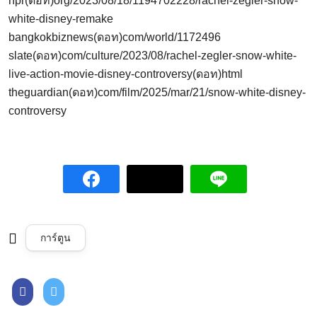
npr(ดอท)org/2023/08/18/1194702228/rachel-zegler-snow-
white-disney-remake
bangkokbiznews(ดอท)com/world/1172496
slate(ดอท)com/culture/2023/08/rachel-zegler-snow-white-
live-action-movie-disney-controversy(ดอท)html
theguardian(ดอท)com/film/2025/mar/21/snow-white-disney-
controversy
การ์ตูน