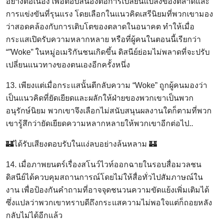
อย่างต่อเนื่อง เพื่อตอบสนองต่อการเปลี่ยนแปลงของตลาดและ
การแข่งขันที่รุนแรง โดยเลือกในแนวคิดเสรีนิยมที่พวกเขามอง
ว่าสอดคล้องกับการเติบโตของตลาดในอนาคต ทำให้เมื่อ
กระแสเปิดรับความหลากหลาย หรือที่ผู้คนในตอนนี้เรียกว่า
“”Woke” ในหมู่อเมริกันชนเกิดขึ้น ดิสนีย์ย่อมไม่พลาดที่จะปรับ
เปลี่ยนแนวทางของตนเองอีกครั้งหนึ่ง
13. เพียงแต่เมื่อกระแสนั้นตีกลับความ “Woke” ถูกผู้คนมองว่า
เป็นแนวคิดที่ยัดเยียดและผลักให้ฝ่ายของพวกเขาเป็นพวก
อนุรักษ์นิยม พวกเขาจึงเลือกไม่สนับสนุนผลงานใดก็ตามที่พวก
เขารู้สึกว่ายัดเยียดความหลากหลายให้พวกเขาอีกต่อไป..
🏰ได้รับเสียงตอบรับในแง่ลบอย่างล้นหลาม 🏰
14. เมื่อภาพยนตร์เรื่องสโนว์ไวท์ออกฉายในรอบสื่อมวลชน
ดิสนีย์ได้ควบคุมสถานการณ์โดยไม่ให้สื่อทั่วไปสัมภาษณ์ใน
งาน เพื่อป้องกันคำถามที่อาจจุดชนวนความขัดแย้งเพิ่มเติมได้
ซึ่งแปลว่าพวกเขาทราบดีถึงกระแสความไม่พอใจแต่ก็ถอยหลัง
กลับไม่ได้อีกแล้ว