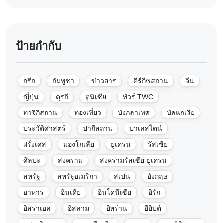
ป้ายกำกับ
กรีก
กัมพูชา
ข่าวสาร
คีร์กีซสถาน
จีน
ญี่ปุ่น
ตุรกี
ตูนิเซีย
ทัวร์ TWC
ทาจิกิสถาน
ท่องเที่ยว
บังกลาเทศ
บัลแกเรีย
ประวัติศาสตร์
ปากีสถาน
ปาเลสไตน์
ฝรั่งเศส
มองโกเลีย
ยูเครน
รัสเซีย
ศิลปะ
สงคราม
สงครามรัสเซีย-ยูเครน
สหรัฐ
สหรัฐอเมริกา
สเปน
อังกฤษ
อาหาร
อินเดีย
อินโดนีเซีย
อิรัก
อิสราเอล
อิสลาม
อิหร่าน
อียิปต์