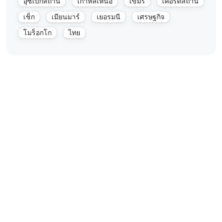
อุซเบกิสถาน
เกาหลีเหนือ
เขมร
เคอร์ดิสถาน
เช็ก
เมียนมาร์
เยอรมนี
เศรษฐกิจ
โมร็อกโก
ไทย