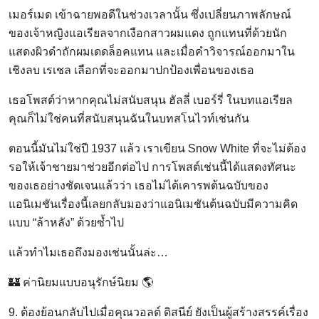
เมอร์เมด เข้าฉายพอดีในช่วงเวลานั้น ซึ่งเปลี่ยนภาพลักษณ์
ของเจ้าหญิงแอเรียลจากเงือกสาวผมแดง ถูกแทนที่ด้วยนัก
แสดงผิวดำถักผมเดดล็อคแทน และเมื่อคำวิจารณ์ออกมาใน
เชิงลบ เรเชล เลือกที่จะออกมาปกป้องเพื่อนของเธอ
เธอโพสต์ว่าหากคุณไม่สนับสนุน ฮัลลี่ เบอร์รี่ ในบทแอเรียล
คุณก็ไม่ใช่คนที่สนับสนุนฉันในบทสโนไวท์เช่นกัน
ตอนนี้มันไม่ใช่ปี 1937 แล้ว เราเขียน Snow White ที่จะไม่ต้อง
รอให้เจ้าชายมาช่วยอีกต่อไป การโพสต์เช่นนี้ได้แสดงทัศนะ
ของเธอย่างชัดเจนแล้วว่า เธอไม่ได้เคารพต้นฉบับของ
แอนิเมชันเรื่องนี้เลยกลับมองว่าแอนิเมชันต้นฉบับมีความคิด
แบบ “ล้าหลัง” ด้วยซ้ำไป
แล้วทำไมเธอถึงมองเช่นนั้นล่ะ…
🏰 ค่านิยมแบบอนุรักษ์นิยม 🌎
9. ต้องย้อนกลับไปเมื่อคุณวอลต์ ดิสนีย์ ยังเป็นผู้สร้างสรรค์เรื่อง