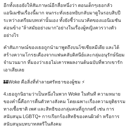
อีกทั้งเธอยังให้สัมภาษณ์อีกสื่อหนึ่งว่า ตอนเด็กๆเธอกลัว
แอนิเมชันเรื่องนี้มาก จนกระทั่งเธอหยิบกลับมาดูในรอบสิบปี
ระหว่างเตรียมบทเท่านั้นเอง ทั้งยังชี้ว่าแนวคิดของแอนิเมชัน
ค่อนข้าง “ล้าสมัยอย่างมาก”อย่างในเรื่องผู้หญิงควรวางตัว
อย่างไร
คำสัมภาษณ์ของเธอถูกนำมาพูดถึงบนโซเชียลมีเดีย และได้
สร้างความโกรธเคืองจากแฟนคลับดิสนีย์และกลุ่มอนุรักษ์นิยม
จำนวนมาก ที่มองว่าเธอไม่เคารพผลงานต้นฉบับที่พวกเขารัก
เอาเสียเลย
🏰Woke คือสิ่งที่ทำลายศรัทธาของผู้ชม ⚡
4.เธอถูกนิยามว่าเป็นหนึ่งในพวก Woke ในทันที ความหมาย
ของคำนี้คือการตื่นตัวทางสังคม โดยเฉพาะเรื่องความยุติธรรม
ทางเชื้อชาติ เพศ และสิทธิของกลุ่มคนที่ถูกกดขี่ เช่น การ
สนับสนุน LGBTQ+ การเรียกร้องสิทธิของคนผิวดำ หรือการ
สนับสนุนบทบาทสตรีในสังคม