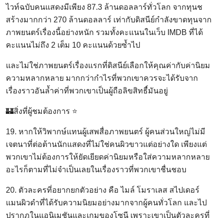
ไวท์ฉบับคนแสดงมีเพียง 87.3 ล้านดอลลาร์ทั่วโลก จากทุนช
สร้างมากกว่า 270 ล้านดอลลาร์ เท่ากับดิสนีย์กำลังขาดทุนจาก
ภาพยนตร์เรื่องนี้อย่างหนัก รวมทั้งคะแนนในเว็บ IMDB ที่ได้
คะแนนไม่ถึง 2 เต็ม 10 คะแนนด้วยซ้ำไป
และไม่ใช่ภาพยนตร์เรื่องแรกที่ดิสนีย์เลือกให้คุณค่ากับค่านิยม
ความหลากหลาย มากกว่ากำไรที่พวกเขาควรจะได้รับจาก
เรื่องราวอันล้ำค่าที่พวกเขาเป็นผู้ถือลิขสิทธื์มันอยู่
🏰สิ่งที่ผู้ชมต้องการ ⭐
19. หากให้วิพากษ์แทนผู้เสพสื่อภาพยนตร์ ผู้คนส่วนใหญ่ไม่มี
เจตนาที่ต่อต้านนักแสดงที่ไม่ใช่คนผิวขาวแต่อย่างใด เพียงแต่
พวกเขาไม่ต้องการให้ยัดเยียดค่านิยมหรือใส่ความหลากหลาย
อะไรก็ตามที่ไม่จำเป็นเลยในเรื่องราวที่พวกเขาชื่นชอบ
20. ตัวละครที่อยากยกตัวอย่าง คือ ไมล์ โมราเลส สไปเดอร์
แมนผิวดำที่ได้รับความนิยมอย่างมากจากผู้คนทั่วโลก และไป
ปรากฎในแอนิเมชันและเกมของโซนี เพราะเขาเป็นตัวละครที่