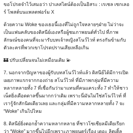
ขอโปรดจำไว้เสมอว่า ปาเลสไตน์ต้องเป็นอิสระ : เรเชล เซกเลอ
ร์ โพสต์บนแพลตฟอร์ม X
ด้วยความ Woke ของเธอนี้เองที่ไม่ถูกใจหลายๆฝ่าย ไม่ว่าจะ
เป็นแฟนคลับของดิสนีย์เองหรือผู้ชมภาพยนต์ทั่วไป ที่ภาพ
ลักษณ์ของคนที่จะมารับบทเจ้าหญิงสโนว์ไวท์ ตรงกันข้ามกับ
ตัวละครที่พวกเขาโปรดปรานเสียเหลือเกิน
🏰 ปรับเปลี่ยนจนไม่เหมือนเดิม 💫
7. นอกจากปัญหาของผู้รับบทสโนว์ไวท์แล้ว ดิสนีย์ได้มีการเปิด
เผยภาพแรกจากกองถ่าย สโนว์ไวท์ ที่มีภาพกลุ่มที่มีความ
หลากหลายทั้ง 7 ที่เชื่อกันว่ามาแทนที่คนแคระทั้ง 7 ทำให้ชาว
เน็ตยิ่งเดือดดาลขึ้นมากกว่าเดิม เพราะนี่มันไม่ใช่สโนว์ไวท์ ที่
เรารู้จักสักนิดเดียวเลย และกลุ่มที่มีความหลากหลายทั้ง 7 จะ
“Woke” เกินไปไหม
8. ดิสนีย์ยิ่งตอกย้ำความหลากหลาย ที่ชาวโซเชียลมีเดียเรียก
ว่า “Woke” มากขึ้นไปอีกเพราะภาพยนตร์เรื่อง เดอะ ลิตเติ้ล