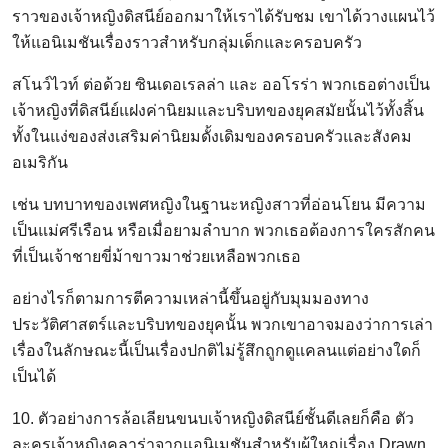
ราวของเจ้าหญิงดิสนีย์ออกมาให้เราได้รับชม เขาได้วางแผนไว้
ให้แอนิเมชันเรื่องราวสำหรับกลุ่มเด็กและครอบครัว
สโนว์ไวท์ ต่อด้วย ซินเดอเรลล่า และ ออโรร่า พวกเธอต่างเป็น
เจ้าหญิงที่ดิสนีย์แฝงค่านิยมและบริบทของยุคสมัยนั้นไว้ทั้งสิ้น
ทั้งในแง่ของส่งเสริมค่านิยมดั้งเดิมของครอบครัวและสังคม
อเมริกัน
เช่น บทบาทของเพศหญิงในฐานะหญิงสาวที่อ่อนโยน มีความ
เป็นแม่ศรีเรือน หรือเมื่อยามลำบาก พวกเธอต้องการใครสักคน
ที่เป็นเจ้าชายขี่ม้าขาวมาช่วยเหลือพวกเธอ
อย่างไรก็ตามการตีความเหล่านี้ขึ้นอยู่กับมุมมองทาง
ประวัติศาสตร์และบริบทของยุคนั้น พวกเขาอาจมองว่าการเล่า
เรื่องในลักษณะนี้เป็นเรื่องปกติไม่รู้สึกถูกดูแคลนแต่อย่างใดก็
เป็นได้
10. ตัวอย่างการล้อเลียนขนบเจ้าหญิงดิสนีย์ชั้นดีเลยก็คือ ตัว
ละครเจ้าหญิงคลาร่าจากแอนิเมชันสำหรับผู้ใหญ่เรื่อง Drawn