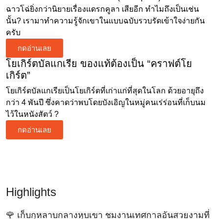
ฉาวโฉ่ยิ่งกว่านิยายเรื่องแดรกคูลา เสียอีก ทำไมถึงเป็นเช่น
นั้น? เรามาทำความรู้จักเขาในแบบฉบับรวบรัดเข้าใจง่ายกัน
ครับ
กดอ่านเลย
โยเกิร์ตบัลแกเรีย ของแท้ต้องเป็น “คราฟต์โย
เกิร์ต”
โยเกิร์ตบัลแกเรียเป็นโยเกิร์ตที่เก่าแก่ที่สุดในโลก ด้วยอายุถึง
กว่า 4 พันปี ซึ่งคาดว่าพบโดยบังเอิญในหมู่คนเร่ร่อนที่เก็บนม
ไว้ในหนังสัตว์ ?
กดอ่านเลย
Highlights
🌹 เก็บกุหลาบกลางหุบเขา ชมงานเทศกาลอันสวยงามที่