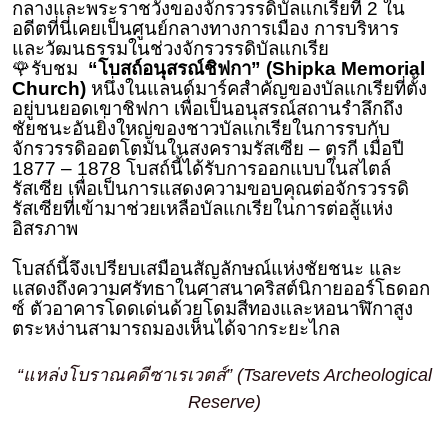
กลางและพระราชวังของจักรวรรดิบัลแกเรียที่ 2 ใน
อดีตที่นี่เคยเป็นศูนย์กลางทางการเมือง การบริหาร
และวัฒนธรรมในช่วงจักรวรรดิบัลแกเรีย
🌹รับชม
“โบสถ์อนุสรณ์ชิฟกา” (Shipka Memorial
Church)
หนึ่งในแลนด์มาร์คสำคัญของบัลแกเรียที่ตั้ง
อยู่บนยอดเขาชิฟกา เพื่อเป็นอนุสรณ์สถานรำลึกถึง
ชัยชนะอันยิ่งใหญ่ของชาวบัลแกเรียในการรบกับ
จักรวรรดิออตโตมันในสงครามรัสเซีย – ตุรกี เมื่อปี
1877 – 1878 โบสถ์นี้ได้รับการออกแบบในสไตล์
รัสเซีย เพื่อเป็นการแสดงความขอบคุณต่อจักรวรรดิ
รัสเซียที่เข้ามาช่วยเหลือบัลแกเรียในการต่อสู้แห่ง
อิสรภาพ
โบสถ์นี้จึงเปรียบเสมือนสัญลักษณ์แห่งชัยชนะ และ
แสดงถึงความศรัทธาในศาสนาคริสต์นิกายออร์โธดอก
ซ์ ตัวอาคารโดดเด่นด้วยโดมสีทองและหอนาฬิกาสูง
ตระหง่านสามารถมองเห็นได้จากระยะไกล
“แหล่งโบราณคดีซาเรเวตส์” (Tsarevets Archeological
Reserve)