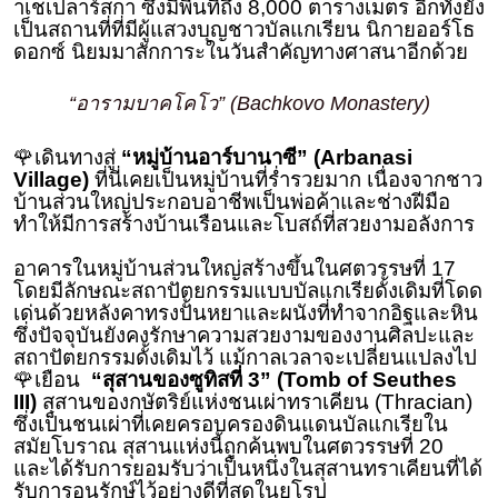
าเชเปลาร์สกา ซึ่งมีพื้นที่ถึง 8,000 ตารางเมตร อีกทั้งยัง
เป็นสถานที่ที่มีผู้แสวงบุญชาวบัลแกเรียน นิกายออร์โธ
ดอกซ์ นิยมมาสักการะในวันสําคัญทางศาสนาอีกด้วย
“อารามบาคโคโว” (Bachkovo Monastery)
🌹เดินทางสู่
“หมู่บ้านอาร์บานาซี” (Arbanasi
Village)
ที่นี่เคยเป็นหมู่บ้านที่ร่ำรวยมาก เนื่องจากชาว
บ้านส่วนใหญ่ประกอบอาชีพเป็นพ่อค้าและช่างฝีมือ
ทำให้มีการสร้างบ้านเรือนและโบสถ์ที่สวยงามอลังการ
อาคารในหมู่บ้านส่วนใหญ่สร้างขึ้นในศตวรรษที่ 17
โดยมีลักษณะสถาปัตยกรรมแบบบัลแกเรียดั้งเดิมที่โดด
เด่นด้วยหลังคาทรงปั้นหยาและผนังที่ทำจากอิฐและหิน
ซึ่งปัจจุบันยังคงรักษาความสวยงามของงานศิลปะและ
สถาปัตยกรรมดั้งเดิมไว้ แม้กาลเวลาจะเปลี่ยนแปลงไป
🌹เยือน
“สุสานของซูทิสที่ 3” (Tomb of Seuthes
III)
สุสานของกษัตริย์แห่งชนเผ่าทราเคียน (Thracian)
ซึ่งเป็นชนเผ่าที่เคยครอบครองดินแดนบัลแกเรียใน
สมัยโบราณ สุสานแห่งนี้ถูกค้นพบในศตวรรษที่ 20
และได้รับการยอมรับว่าเป็นหนึ่งในสุสานทราเคียนที่ได้
รับการอนุรักษ์ไว้อย่างดีที่สุดในยุโรป