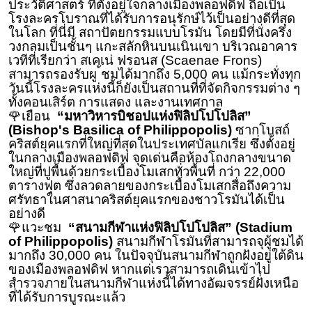
ประวัติศาสตร์ ที่ตั้งอยู่ใจกลางเมืองพลอฟดิฟ ถือเป็น
โรงละครโบราณที่ได้รับการอนุรักษ์ไว้เป็นอย่างดีที่สุด
ในโลก ที่นี่มี สถาปัตยกรรมแบบโรมัน โดยมีที่นั่งครึ่ง
วงกลมเป็นชั้นๆ แกะสลักหินบนเนินเขา บริเวณอาคาร
เวทีที่เรียกว่า สเคเน่ ฟรอนส (Scaenae Frons)
สามารถรองรับผู ้ชมได้มากถึง 5,000 คน แม้กระทั่งทุก
วันนี้โรงละครแห่งนี้ก็ยังเป็นสถานที่ที่จัดกิจกรรมต่าง ๆ
ทั้งคอนเสิร์ต การแสดง และงานเทศกาล
🌹เยือน
“มหาวิหารบิชอปแห่งฟิลิปโปโปลิส”
(Bishop's Basilica of Philippopolis)
ซากโบสถ์
คริสต์ยุคแรกที่ใหญ่ที่สุดในประเทศบัลแกเรีย ซึ่งตั้งอยู่
ในกลางเมืองพลอฟดิฟ จุดเด่นคือห้องโถงกลางขนาด
ใหญ่ที่ปูพื้นด้วยกระเบื้องโมเสกทั่วพื้นที่ กว่า 22,000
ตารางฟุต ซึ่งลวดลายของกระเบื้องโมเสกสื่อถึงความ
ศรัทธาในศาสนาคริสต์ยุคแรกของชาวโรมันได้เป็น
อย่างดี
🌹แวะชม
“สนามกีฬาแห่งฟิลิปโปโปลิส” (Stadium
of Philippopolis)
สนามกีฬาโรมันที่สามารถจุผู้ชมได้
มากถึง 30,000 คน ในปัจจุบันสนามกีฬาถูกฝังอยู่ใต้ดิน
ของเมืองพลอฟดิฟ หากแต่เราสามารถเดินเข้าไป
สำรวจภายในสนามกีฬาแห่งนี้้ได้ทางอัฒจรรย์ฝั่งเหนือ
ที่ได้รับการบูรณะแล้ว