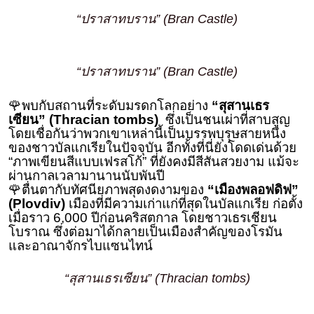
“ปราสาทบราน” (Bran Castle)
“ปราสาทบราน” (Bran Castle)
🌹พบกับสถานที่ระดับมรดกโลกอย่าง
“สุสานเธร
เซียน” (Thracian tombs)
ซึ่งเป็นชนเผ่าที่สาบสูญ
โดยเชื่อกันว่าพวกเขาเหล่านี้เป็นบรรพบุรุษสายหนึ่ง
ของชาวบัลแกเรียในปัจจุบัน อีกทั้งที่นี่ยังโดดเด่นด้วย
“ภาพเขียนสีแบบเฟรสโก้” ที่ยังคงมีสีสันสวยงาม แม้จะ
ผ่านกาลเวลามานานนับพันปี
🌹ตื่นตากับทัศนียภาพสุดงดงามของ
“เมืองพลอฟดิฟ”
(Plovdiv)
เมืองที่มีความเก่าแก่ที่สุดในบัลแกเรีย ก่อตั้ง
เมื่อราว 6,000 ปีก่อนคริสตกาล โดยชาวเธรเชียน
โบราณ ซึ่งต่อมาได้กลายเป็นเมืองสําคัญของโรมัน
และอาณาจักรไบแซนไทน์
“สุสานเธรเซียน” (Thracian tombs)