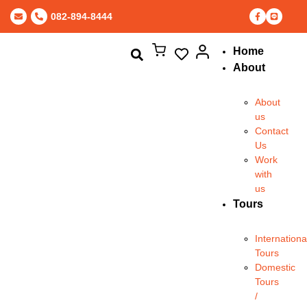
082-894-8444
Home
About
About
us
Contact
Us
Work
with
us
Tours
Internationa
Tours
Domestic
Tours
/