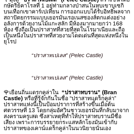
กษัตริย์คาโรลที่ 1 อยู่ท่ามกลางป่าสนในหุบเขาบูเซกิ
บนเทือกเขาคาร์เปเทียน การออกแบบได้รับอิทธิพลจาก
สถาปัตยกรรมแบบเยอรมันเรอเนสซองส์ตกแต่งอย่าง
อลังการด้วยงานไม้แกะสลัก มีห้องมากมายกว่า 168
ห้อง ซึ่งถือเป็นปราสาทที่สวยที่สุดในโรมาเนียและถือ
เป็นหนึ่งในปราสาทที่สวยงามโดดเด่นที่สุดแห่งหนึ่งใน
ยุโรป
“ปราสาทเปเลส” (Pelec Castle)
“ปราสาทเปเลส” (Pelec Castle)
🌹เยือนถิ่นแดรกคูล่าใน
“ปราสาทบราน” (Bran
Castle)
หรือที่รู้จักกันในชื่อ “ปราสาทแดร็กคูล่า”
ปราสาทแห่งนี้เป็นป้อมปราการที่สร้างขึ้นเมื่อต้น
ศตวรรษที่ 13 โดยกลุ่มอัศวินชาวเยอรมันที่กลับมาจาก
สงครามครูเสด ซึ่งสาเหตุที่ทำให้ปราสาทบรานมีชื่อ
เสียง เพราะการบรรยายกระแสหลักโยงมันเข้ากับ
ปราสาทของเคาน์แดร็กคูล่าในนวนิยายนั่นเอง