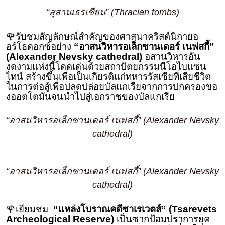
“สุสานเธรเซียน” (Thracian tombs)
🌹รับชมสัญลักษณ์สำคัญของศาสนาคริสต์นิกายอ
อร์โธดอกซ์อย่าง
“อาสนวิหารอเล็กซานเดอร์ เนฟสกี้”
(Alexander Nevsky cathedral)
อสานวิหารอัน
งดงามแห่งนี้โดดเด่นด้วยสถาปัตยกรรมนีโอไบแซน
ไทน์ สร้างขึ้นเพื่อเป็นเกียรติแก่ทหารรัสเซียที่เสียชีวิต
ในการต่อสู้เพื่อปลดปล่อยบัลแกเรียจากการปกครองขอ
งออตโตมันจนนำไปสู่เอกราชของบัลแกเรีย
“อาสนวิหารอเล็กซานเดอร์ เนฟสกี้” (Alexander Nevsky
cathedral)
“อาสนวิหารอเล็กซานเดอร์ เนฟสกี้” (Alexander Nevsky
cathedral)
🌹เยี่ยมชม
“แหล่งโบราณคดีซาเรเวตส์” (Tsarevets
Archeological Reserve)
เป็นซากป้อมปราการยุค