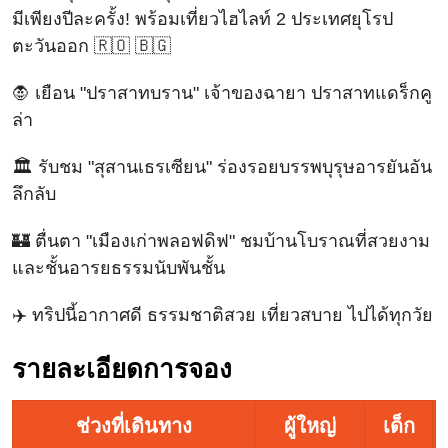
มีเพียงปีละครั้ง! พร้อมเที่ยวไฮไลท์ 2 ประเทศยุโรป
ตะวันออก 🇷🇴 🇧🇬
🧛 เยือน "ปราสาทบราน" เจ้าของฉายา ปราสาทแดร็กคู
ล่า
🏛️ รับชม "สุสานเธรเซียน" ร่องรอยบรรพบุรุษอารยันอัน
ลึกลับ
🏰 ตื่นตา "เมืองเก่าพลอฟดิฟ" ชมบ้านโบราณที่สวยงาม
และชั้นอารยธรรมนับพันชั้น
✈️ ทริปนี้อากาศดี ธรรมชาติสวย เที่ยวสบาย ไปได้ทุกวัย
รายละเอียดการจอง
ช่วงที่เดินทาง
ผู้ใหญ่
เด็ก