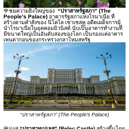
🌹ชมความยิ่งใหญ่ของ
“ปราสาทรัฐสภา” (The
People's Palace)
อาคารรัฐสภาแห่งโรมาเนีย ที่
สร้างตามคําสั่งของ นิโคไล เซาเซสคู อดีตเผด็จการผู้
นําโรมาเนียในยุคคอมมิวนิสต์ นับเป็นอาคารทำงานที่
มีขนาดใหญ่เป็นอันดับสองของโลก เป็นรองแค่อาคาร
เพนตากอนของกระทรวงกลาโหมสหรัฐ
“ปราสาทรัฐสภา” (The People's Palace)
🌹มุ่งสู่
“ปราสาทเปเลส” (Pelec Castle)
สร้างขึ้นโดย