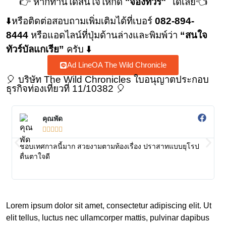
👉 หากท่านใดสนใจให้กด
"จองทัวร์"
ได้เลย
👈
⬇️หรือติดต่อสอบถามเพิ่มเติมได้ที่เบอร์
082-894-
8444
หรือแอดไลน์ที่ปุ่มด้านล่าง
และพิมพ์ว่า
“สนใจ
ทัวร์บัลแกเรีย”
ครับ ⬇️
Ad LineOA The Wild Chronicle
🎈 บริษัท The Wild Chronicles ใบอนุญาตประกอบ
ธุรกิจท่องเที่ยวที่ 11/10382 🎈
คุณพัด





ชอบเทศกาลนี้มาก สวยงามตามท้องเรื่อง ปราสาทแบบยุโรป
ช
ตื่นตาใจดี
ส
ช
Lorem ipsum dolor sit amet, consectetur adipiscing elit. Ut
elit tellus, luctus nec ullamcorper mattis, pulvinar dapibus