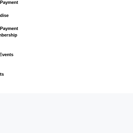
 Payment
dise
 Payment
bership
Events
ts