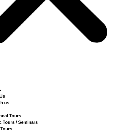
s
 Us
th us
ional Tours
 Tours / Seminars
 Tours