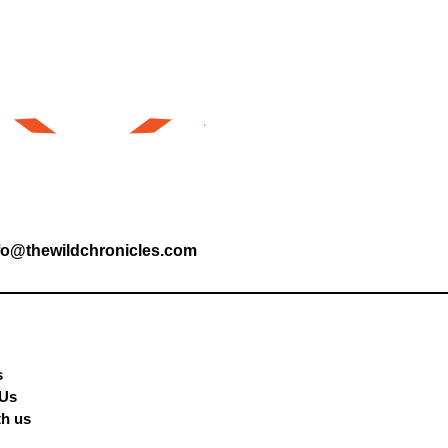
fo@thewildchronicles.com
s
 Us
th us