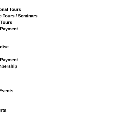
ional Tours
 Tours / Seminars
 Tours
 Payment
dise
 Payment
bership
Events
nts
p