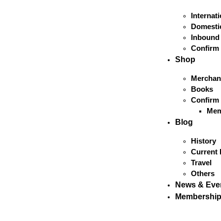
Internat
Domestic
Inbound
Confirm
Shop
Merchan
Books
Confirm
Mem
Blog
History
Current 
Travel
Others
News & Eve
Membershi