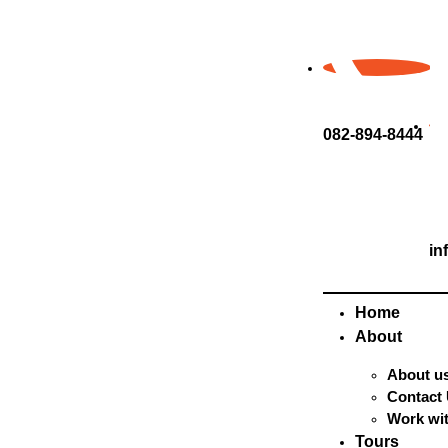
082-894-8444
in
Home
About
About u
Contact
Work wi
Tours