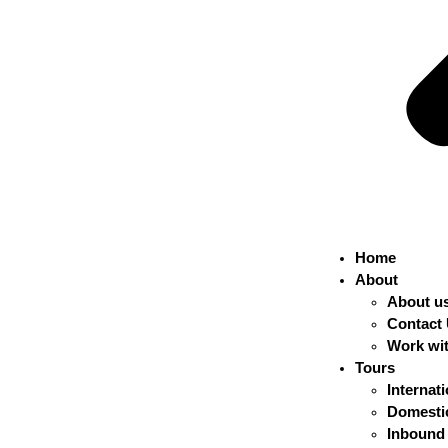
Home
About
About u
Contact
Work wi
Tours
Internat
Domestic
Inbound