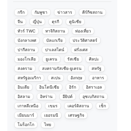
กรีก
กัมพูชา
ข่าวสาร
คีร์กีซสถาน
จีน
ญี่ปุ่น
ตุรกี
ตูนิเซีย
ทัวร์ TWC
ทาจิกิสถาน
ท่องเที่ยว
บังกลาเทศ
บัลแกเรีย
ประวัติศาสตร์
ปากีสถาน
ปาเลสไตน์
ฝรั่งเศส
มองโกเลีย
ยูเครน
รัสเซีย
ศิลปะ
สงคราม
สงครามรัสเซีย-ยูเครน
สหรัฐ
สหรัฐอเมริกา
สเปน
อังกฤษ
อาหาร
อินเดีย
อินโดนีเซีย
อิรัก
อิสราเอล
อิสลาม
อิหร่าน
อียิปต์
อุซเบกิสถาน
เกาหลีเหนือ
เขมร
เคอร์ดิสถาน
เช็ก
เมียนมาร์
เยอรมนี
เศรษฐกิจ
โมร็อกโก
ไทย