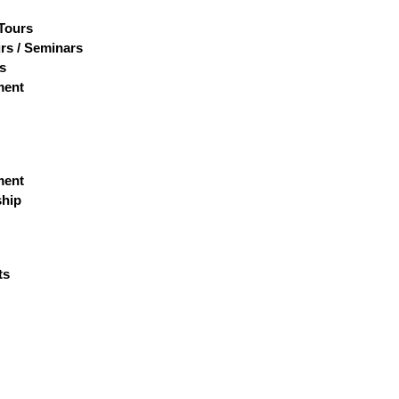
 Tours
rs / Seminars
s
ment
ment
hip
ts