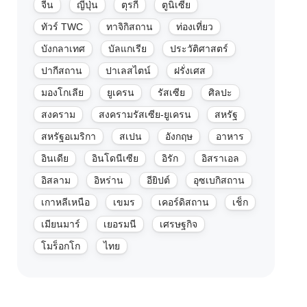
จีน
ญี่ปุ่น
ตุรกี
ตูนิเซีย
ทัวร์ TWC
ทาจิกิสถาน
ท่องเที่ยว
บังกลาเทศ
บัลแกเรีย
ประวัติศาสตร์
ปากีสถาน
ปาเลสไตน์
ฝรั่งเศส
มองโกเลีย
ยูเครน
รัสเซีย
ศิลปะ
สงคราม
สงครามรัสเซีย-ยูเครน
สหรัฐ
สหรัฐอเมริกา
สเปน
อังกฤษ
อาหาร
อินเดีย
อินโดนีเซีย
อิรัก
อิสราเอล
อิสลาม
อิหร่าน
อียิปต์
อุซเบกิสถาน
เกาหลีเหนือ
เขมร
เคอร์ดิสถาน
เช็ก
เมียนมาร์
เยอรมนี
เศรษฐกิจ
โมร็อกโก
ไทย