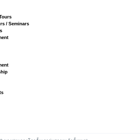
 Tours
rs / Seminars
s
ment
ment
hip
ts