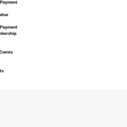
 Payment
dise
 Payment
bership
Events
ts