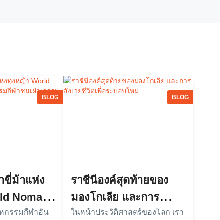
BLOG
BLOG
ขี่ม้าแห่ง
ราชีนีองค์สุดท้ายของ
orld Nomad
มองโกเลีย และการ
บมหกรรมกีฬาอัน
ในหน้าประวัติศาสตร์ของโลก เรา
รรมกีฬาชน
สังเวยชีวิตเพื่อระบอบ