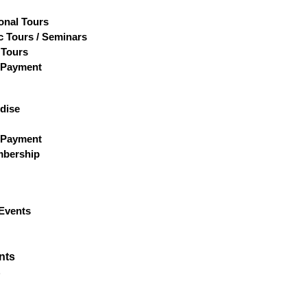
ional Tours
 Tours / Seminars
 Tours
 Payment
dise
 Payment
bership
Events
nts
p