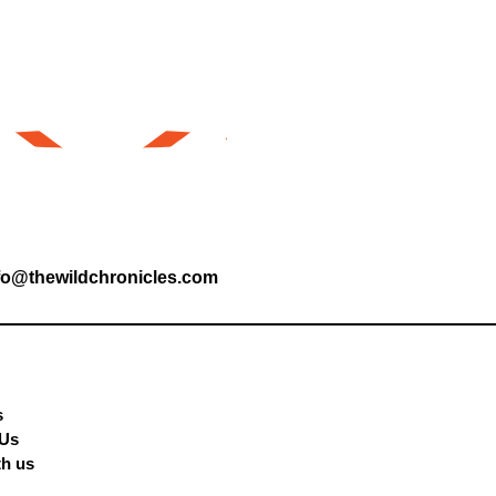
fo@thewildchronicles.com
s
 Us
th us