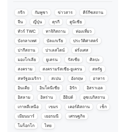
กรีก
กัมพูชา
ข่าวสาร
คีร์กีซสถาน
จีน
ญี่ปุ่น
ตุรกี
ตูนิเซีย
ทัวร์ TWC
ทาจิกิสถาน
ท่องเที่ยว
บังกลาเทศ
บัลแกเรีย
ประวัติศาสตร์
ปากีสถาน
ปาเลสไตน์
ฝรั่งเศส
มองโกเลีย
ยูเครน
รัสเซีย
ศิลปะ
สงคราม
สงครามรัสเซีย-ยูเครน
สหรัฐ
สหรัฐอเมริกา
สเปน
อังกฤษ
อาหาร
อินเดีย
อินโดนีเซีย
อิรัก
อิสราเอล
อิสลาม
อิหร่าน
อียิปต์
อุซเบกิสถาน
เกาหลีเหนือ
เขมร
เคอร์ดิสถาน
เช็ก
เมียนมาร์
เยอรมนี
เศรษฐกิจ
โมร็อกโก
ไทย