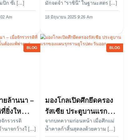
มปิก ซีเ […]
มักจดจำ “ราชินี” ในฐานะสตร […]
ลก
ใหม่
:02 Am
18 มิถุนายน 2025 9:26 Am
BLOG
BLOG
ายล้านนา –
มองโกลเปิดศึกยึดครอง
ที่ยิ่งใหญ่
รัสเซีย ประตูบานแรก
ั้งจักรวรรดิ
จากบทความก่อนหน้า เมื่อศึกแม่
คนั้นต้องแพ้
ของแผนรุกรานยุโรป
ำนาจกว้างใ […]
น้ำคาลก้าสิ้นสุดลงด้วยความ […]
าจักรของคน
ตะวันออก