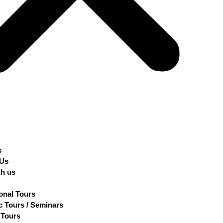
s
 Us
th us
ional Tours
 Tours / Seminars
 Tours