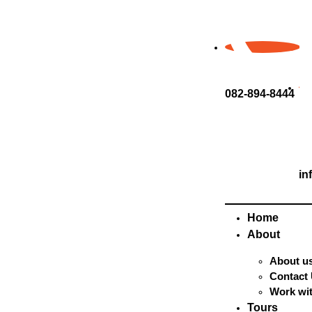
082-894-8444
in
Home
About
About u
Contact
Work wi
Tours