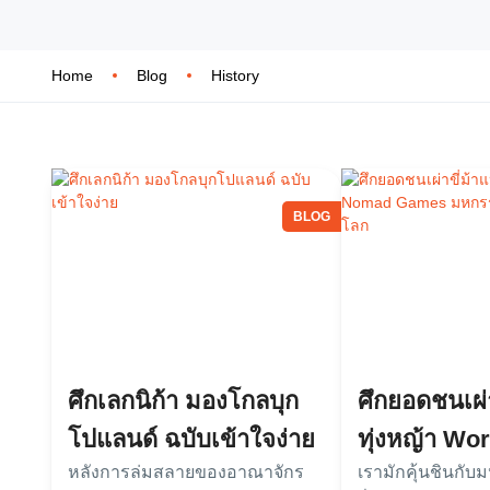
Home
Blog
History
BLOG
ศึกเลกนิก้า มองโกลบุก
ศึกยอดชนเผ่า
โปแลนด์ ฉบับเข้าใจง่าย
ทุ่งหญ้า W
หลังการล่มสลายของอาณาจักร
เรามักคุ้นชินกั
Games มหก