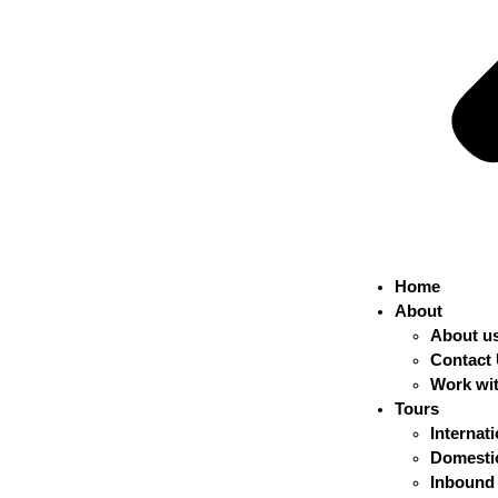
Home
About
About u
Contact
Work wi
Tours
Internat
Domestic
Inbound