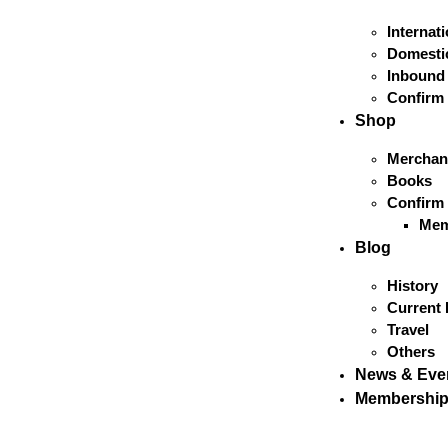
Internat
Domestic
Inbound
Confirm
Shop
Merchan
Books
Confirm
Mem
Blog
History
Current 
Travel
Others
News & Eve
Membershi