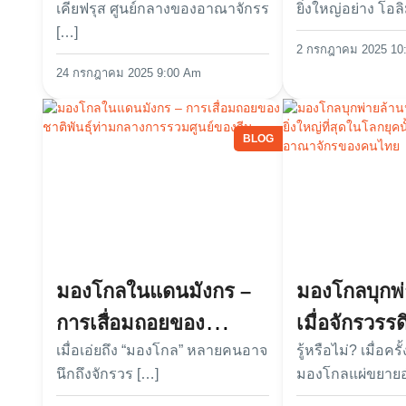
เคียฟรุส ศูนย์กลางของอาณาจักรร
ยิ่งใหญ่อย่าง โอลิ
เผ่าเร่ร่อนโ
[…]
2 กรกฎาคม 2025 10
24 กรกฎาคม 2025 9:00 Am
BLOG
มองโกลในแดนมังกร –
มองโกลบุกพ่
การเสื่อมถอยของ
เมื่อจักรวรรดิ
เมื่อเอ่ยถึง “มองโกล” หลายคนอาจ
รู้หรือไม่? เมื่อคร
ชาติพันธุ์ท่ามกลางการ
ที่สุดในโลกยุ
นึกถึงจักรวร […]
มองโกลแผ่ขยายอ
รวมศูนย์ของจีน
พ่ายแก่อาณ