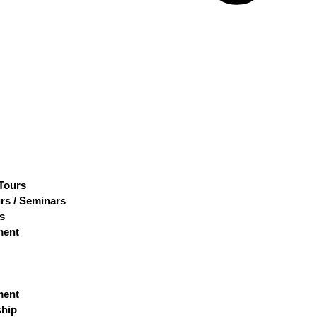
 Tours
rs / Seminars
s
ment
ment
hip