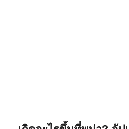
เกิดอะไรขึ้นที่พม่า? อั