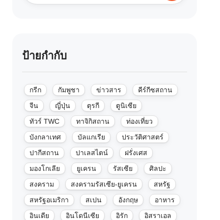
ป้ายกำกับ
กรีก
กัมพูชา
ข่าวสาร
คีร์กีซสถาน
จีน
ญี่ปุ่น
ตุรกี
ตูนิเซีย
ทัวร์ TWC
ทาจิกิสถาน
ท่องเที่ยว
บังกลาเทศ
บัลแกเรีย
ประวัติศาสตร์
ปากีสถาน
ปาเลสไตน์
ฝรั่งเศส
มองโกเลีย
ยูเครน
รัสเซีย
ศิลปะ
สงคราม
สงครามรัสเซีย-ยูเครน
สหรัฐ
สหรัฐอเมริกา
สเปน
อังกฤษ
อาหาร
อินเดีย
อินโดนีเซีย
อิรัก
อิสราเอล