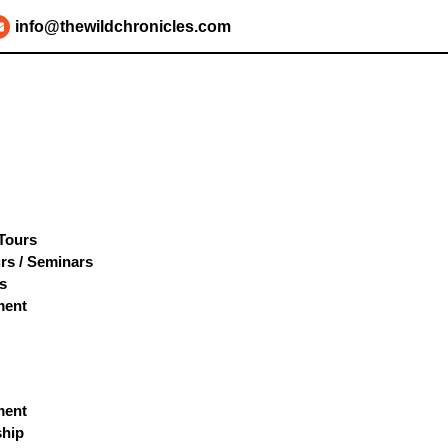
info@thewildchronicles.com
 Tours
rs / Seminars
s
ment
ment
hip