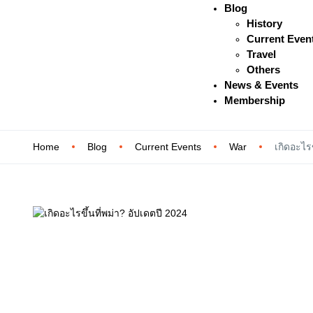
Blog
History
Current Even
Travel
Others
News & Events
Membership
Home
Blog
Current Events
War
เกิดอะไรข