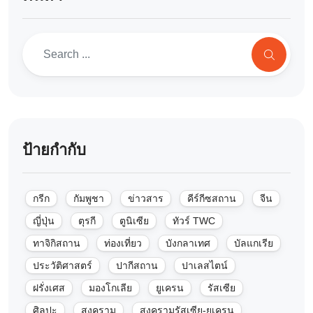
ป้ายกำกับ
กรีก
กัมพูชา
ข่าวสาร
คีร์กีซสถาน
จีน
ญี่ปุ่น
ตุรกี
ตูนิเซีย
ทัวร์ TWC
ทาจิกิสถาน
ท่องเที่ยว
บังกลาเทศ
บัลแกเรีย
ประวัติศาสตร์
ปากีสถาน
ปาเลสไตน์
ฝรั่งเศส
มองโกเลีย
ยูเครน
รัสเซีย
ศิลปะ
สงคราม
สงครามรัสเซีย-ยูเครน