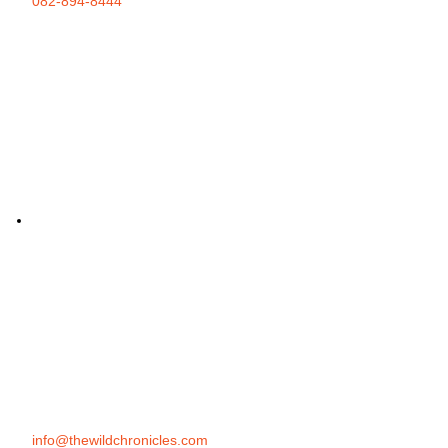
082-894-8444
info@thewildchronicles.com