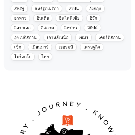
สหรัฐ
สหรัฐอเมริกา
สเปน
อังกฤษ
อาหาร
อินเดีย
อินโดนีเซีย
อิรัก
อิสราเอล
อิสลาม
อิหร่าน
อียิปต์
อุซเบกิสถาน
เกาหลีเหนือ
เขมร
เคอร์ดิสถาน
เช็ก
เมียนมาร์
เยอรมนี
เศรษฐกิจ
โมร็อกโก
ไทย