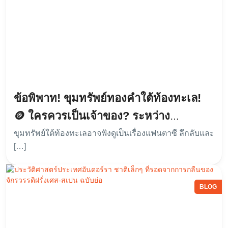
ข้อพิพาท! ขุมทรัพย์ทองคำใต้ท้องทะเล!
🪙 ใครควรเป็นเจ้าของ? ระหว่าง
ขุมทรัพย์ใต้ท้องทะเลอาจฟังดูเป็นเรื่องแฟนตาซี ลึกลับและ
“เจ้าของเรือ” vs “เจ้าของน่านน้ำ”
[…]
BLOG