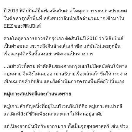
ปี 2013 ฟิลิปปินส์ยื่นฟ้องจีนกับศาลโตตุลาการระหว่างประเทศ
ในข้อหารุกล้ำพื้นที่ หลังพบว่าจีนนำเรือจำนวนมากเข้ามาใน
EEZ ของฟิลิปปินส์
ศาลโตตุลาการถาวรที่กรุงเฮก ตัดสินในปี 2016 ว่า ฟิลิปปินส์
เป็นฝ่ายชนะ เพราะถึงจีนอ้างเส้นเก้าขีด แต่มันไม่เคยถูกยื่น
เรื่องอนุมัติหรือชี้แจงอย่างชัดเจนเป็นทางการ
…อย่างไรก็ตาม คำตัดสินของศาลกรุงเฮกไม่มีผลบังคับใช้ทาง
กฎหมาย จีนจึงไม่เคยออกมาอธิบายเรื่องเส้นเก้าขีดให้กระจ่าง
เพิกเฉยต่อคำตัดสิน และยังดำเนินการครองพื้นที่ต่อไปนั่นเอง
หมู่เกาะสแปรตลีและกำแพงทราย
หมู่เกาะสำคัญหนึ่งที่อยู่ในบริเวณจีนใต้คือ หมู่เกาะสแปรตลี
แต่เดิมมีสิ่งมีชีวิตเพียงนกและเต่า ไม่มีคนอยู่อาศัย
แต่เนื่องจากมันมีทรัพยากรมาก ทั้งเป็นจุดยุทธศาสตร์ เช่น ช่วง