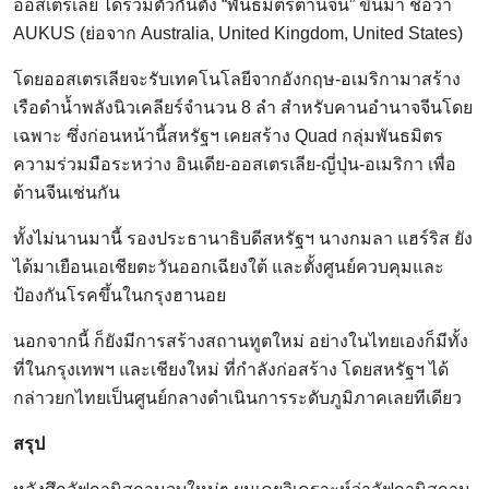
ออสเตรเลีย ได้รวมตัวกันตั้ง “พันธมิตรต้านจีน” ขึ้นมา ชื่อว่า
AUKUS (ย่อจาก Australia, United Kingdom, United States)
โดยออสเตรเลียจะรับเทคโนโลยีจากอังกฤษ-อเมริกามาสร้าง
เรือดำน้ำพลังนิวเคลียร์จำนวน 8 ลำ สำหรับคานอำนาจจีนโดย
เฉพาะ ซึ่งก่อนหน้านี้สหรัฐฯ เคยสร้าง Quad กลุ่มพันธมิตร
ความร่วมมือระหว่าง อินเดีย-ออสเตรเลีย-ญี่ปุ่น-อเมริกา เพื่อ
ต้านจีนเช่นกัน
ทั้งไม่นานมานี้ รองประธานาธิบดีสหรัฐฯ นางกมลา แฮร์ริส ยัง
ได้มาเยือนเอเชียตะวันออกเฉียงใต้ และตั้งศูนย์ควบคุมและ
ป้องกันโรคขึ้นในกรุงฮานอย
นอกจากนี้ ก็ยังมีการสร้างสถานทูตใหม่ อย่างในไทยเองก็มีทั้ง
ที่ในกรุงเทพฯ และเชียงใหม่ ที่กำลังก่อสร้าง โดยสหรัฐฯ ได้
กล่าวยกไทยเป็นศูนย์กลางดำเนินการระดับภูมิภาคเลยทีเดียว
สรุป