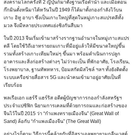
สงครามโลกครั้งที่ 2 ญี่ปุ่นก็มาตั้งฐานเรือดำน้ำ และเมื่อตอน
ก๊กมินตั๋งหนีมาไต้หวันในปี 1949 ก็ได้มาตั้งกองกำลังไว้บน
เกาะ อิทู อาบา ซึ่งเป็นเกาะใหญ่ที่สุดในหมู่เกาะสแปรตลีทั้ง
มวล จึงมีหลายประเทศแย่งชิงกันสืบมา
ในปี 2013 จีนเริ่มเข้ามาสร้างรากฐานอำนาจในหมู่เกาะสแปร
ตลี โดยใช้วิถีเอาทรายถมเกาะที่มีอยู่แล้วให้มีขนาดใหญ่ขึ้น
รวมทั้งสร้างเกาะเทียมใหม่ๆ ขึ้นมา พร้อมดำเนินการปลูก
อาคารและสิ่งก่อสร้างต่างๆ ไม่ว่าจะเป็น ที่พักอาศัย, โรงเรียน,
โรงพยาบาล, ฐานทัพทหาร, ป้อมสกัดมิสไซล์ ฯลฯ ทั้งยังติดตั้ง
ระบบเครือข่ายสื่อสาร 5G และนำคนเข้ามาอยู่อาศัยเป็นที่
เรียบร้อย
พลเรือเอก แฮร์รี แฮร์ริส อดีตผู้บัญชาการกองกำลังสหรัฐฯ
ประจำแปซิฟิก นิยามการเคลมที่ด้วยการถมและก่อสร้างของ
จีนไว้ในปี 2015 ว่า “กำแพงทรายเมืองจีน” (Great Wall of
Sand) ล้อกับ “กำแพงเมืองจีน” (The Great Wall)
อย่างไรก็ตาม วิธีการนี้คล้ายกับที่อิสราเอลพยายามกลืนเวสต์