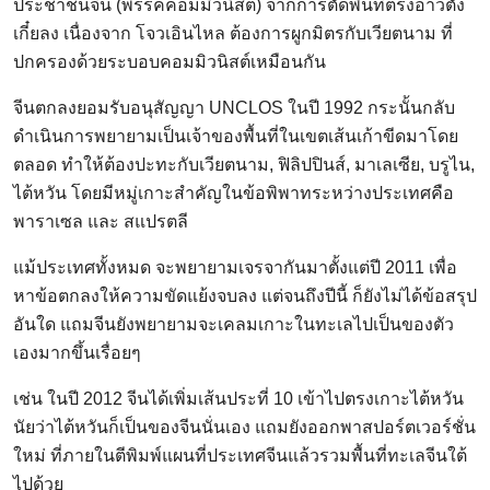
ประชาชนจีน (พรรคคอมมิวนิสต์) จากการตัดพื้นที่ตรงอ่าวตัง
เกี๋ยลง เนื่องจาก โจวเอินไหล ต้องการผูกมิตรกับเวียตนาม ที่
ปกครองด้วยระบอบคอมมิวนิสต์เหมือนกัน
จีนตกลงยอมรับอนุสัญญา UNCLOS ในปี 1992 กระนั้นกลับ
ดำเนินการพยายามเป็นเจ้าของพื้นที่ในเขตเส้นเก้าขีดมาโดย
ตลอด ทำให้ต้องปะทะกับเวียตนาม, ฟิลิปปินส์, มาเลเซีย, บรูไน,
ไต้หวัน โดยมีหมู่เกาะสำคัญในข้อพิพาทระหว่างประเทศคือ
พาราเซล และ สแปรตลี
แม้ประเทศทั้งหมด จะพยายามเจรจากันมาตั้งแต่ปี 2011 เพื่อ
หาข้อตกลงให้ความขัดแย้งจบลง แต่จนถึงปีนี้ ก็ยังไม่ได้ข้อสรุป
อันใด แถมจีนยังพยายามจะเคลมเกาะในทะเลไปเป็นของตัว
เองมากขึ้นเรื่อยๆ
เช่น ในปี 2012 จีนได้เพิ่มเส้นประที่ 10 เข้าไปตรงเกาะไต้หวัน
นัยว่าไต้หวันก็เป็นของจีนนั่นเอง แถมยังออกพาสปอร์ตเวอร์ชั่น
ใหม่ ที่ภายในตีพิมพ์แผนที่ประเทศจีนแล้วรวมพื้นที่ทะเลจีนใต้
ไปด้วย