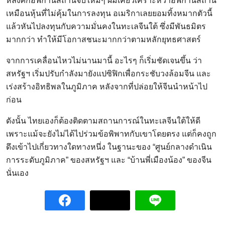
หลังศึกอัฟกานิสถานจบใหม่ๆ ผมเคยวิเคราะห์ว่าอัฟกานิสถาน
เหมือนหุ้นที่ไม่คุ้มในการลงทุน อเมริกาเลยยอมทิ้งหมากตัวนี้
แล้วหันไปลงทุนกับความมั่นคงในทะเลจีนใต้ ซึ่งมีพันธมิตร
มากกว่า ทำให้มีโอกาสชนะมากกว่าตามหลักยุทธศาสตร์
จากการเคลื่อนไหวไม่นานมานี้ อะไรๆ ก็เริ่มชัดเจนขึ้น ว่า
สหรัฐฯ เริ่มปรับกำลังมายังแปซิฟิกเพื่อกระชับวงล้อมจีน และ
เร่งสร้างอิทธิพลในภูมิภาค หลังจากที่ปล่อยให้จีนนำหน้าไป
ก่อน
ดังนั้น ไทยเองก็ต้องติดตามสถานการณ์ในทะเลจีนใต้ให้ดี
เพราะแม้จะยังไม่ได้ไปร่วมข้อพิพาทกับเขาโดยตรง แต่ก็คงถูก
ดึงเข้าไปเกี่ยวทางใดทางหนึ่ง ในฐานะของ “ศูนย์กลางดำเนิน
การระดับภูมิภาค” ของสหรัฐฯ และ “บ้านพี่เมืองน้อง” ของจีน
นั่นเอง