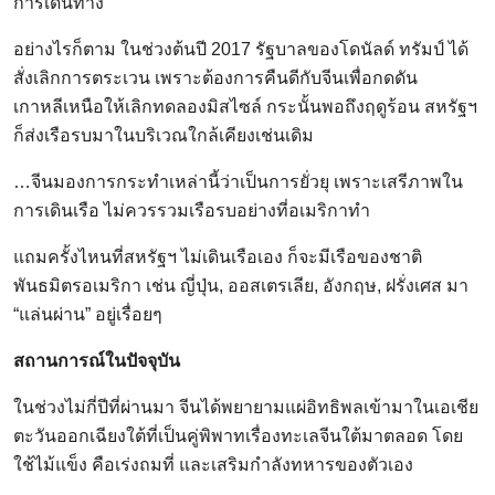
การเดินทาง
อย่างไรก็ตาม ในช่วงต้นปี 2017 รัฐบาลของโดนัลด์ ทรัมป์ ได้
สั่งเลิกการตระเวน เพราะต้องการคืนดีกับจีนเพื่อกดดัน
เกาหลีเหนือให้เลิกทดลองมิสไซล์ กระนั้นพอถึงฤดูร้อน สหรัฐฯ
ก็ส่งเรือรบมาในบริเวณใกล้เคียงเช่นเดิม
…จีนมองการกระทำเหล่านี้ว่าเป็นการยั่วยุ เพราะเสรีภาพใน
การเดินเรือ ไม่ควรรวมเรือรบอย่างที่อเมริกาทำ
แถมครั้งไหนที่สหรัฐฯ ไม่เดินเรือเอง ก็จะมีเรือของชาติ
พันธมิตรอเมริกา เช่น ญี่ปุ่น, ออสเตรเลีย, อังกฤษ, ฝรั่งเศส มา
“แล่นผ่าน” อยู่เรื่อยๆ
สถานการณ์ในปัจจุบัน
ในช่วงไม่กี่ปีที่ผ่านมา จีนได้พยายามแผ่อิทธิพลเข้ามาในเอเชีย
ตะวันออกเฉียงใต้ที่เป็นคู่พิพาทเรื่องทะเลจีนใต้มาตลอด โดย
ใช้ไม้แข็ง คือเร่งถมที่ และเสริมกำลังทหารของตัวเอง