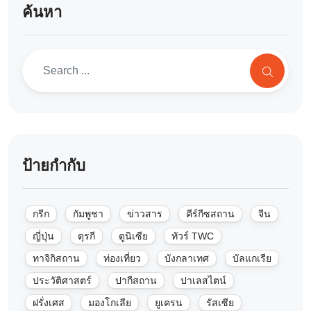
ค้นหา
ป้ายกำกับ
กรีก
กัมพูชา
ข่าวสาร
คีร์กีซสถาน
จีน
ญี่ปุ่น
ตุรกี
ตูนิเซีย
ทัวร์ TWC
ทาจิกิสถาน
ท่องเที่ยว
บังกลาเทศ
บัลแกเรีย
ประวัติศาสตร์
ปากีสถาน
ปาเลสไตน์
ฝรั่งเศส
มองโกเลีย
ยูเครน
รัสเซีย