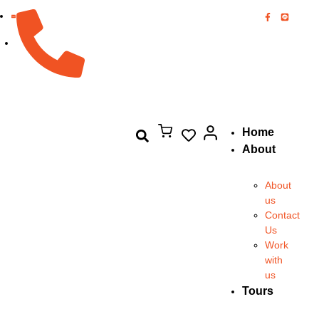
082-894-8444
Home
About
About
us
Contact
Us
Work
with
us
Tours