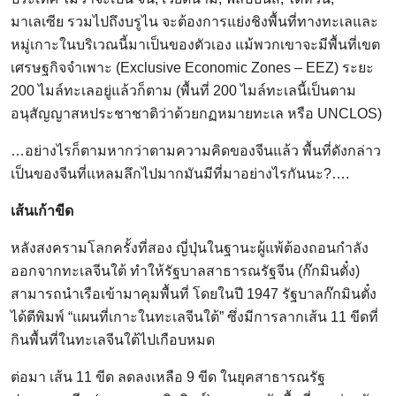
มาเลเซีย รวมไปถึงบรูไน จะต้องการแย่งชิงพื้นที่ทางทะเลและ
หมู่เกาะในบริเวณนี้มาเป็นของตัวเอง แม้พวกเขาจะมีพื้นที่เขต
เศรษฐกิจจำเพาะ (Exclusive Economic Zones – EEZ) ระยะ
200 ไมล์ทะเลอยู่แล้วก็ตาม (พื้นที่ 200 ไมล์ทะเลนี้เป็นตาม
อนุสัญญาสหประชาชาติว่าด้วยกฏหมายทะเล หรือ UNCLOS)
…อย่างไรก็ตามหากว่าตามความคิดของจีนแล้ว พื้นที่ดังกล่าว
เป็นของจีนที่แหลมลึกไปมากมันมีที่มาอย่างไรกันนะ?….
เส้นเก้าขีด
หลังสงครามโลกครั้งที่สอง ญี่ปุ่นในฐานะผู้แพ้ต้องถอนกำลัง
ออกจากทะเลจีนใต้ ทำให้รัฐบาลสาธารณรัฐจีน (ก๊กมินตั๋ง)
สามารถนำเรือเข้ามาคุมพื้นที่ โดยในปี 1947 รัฐบาลก๊กมินตั๋ง
ได้ตีพิมพ์ “แผนที่เกาะในทะเลจีนใต้” ซึ่งมีการลากเส้น 11 ขีดที่
กินพื้นที่ในทะเลจีนใต้ไปเกือบหมด
ต่อมา เส้น 11 ขีด ลดลงเหลือ 9 ขีด ในยุคสาธารณรัฐ