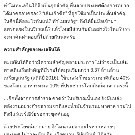
ทำไมทะเลจีนใต้ถึงเป็นจุดสำคัญที่หลายประเทศต้องการอยาก
ได้มาครอบครอง? “เส้นเก้าขีด” ที่ถูกใช้มาเป็นประเด็นสำคัญ
ในศึกนี้คืออะไรกันแน่? ทำไมสหรัฐฯ ถึงได้ยื่นมือเข้ามา
แทรกแซงในบริเวณนี้? แล้วไทยมีส่วนกับมันอย่างไรไหม? เรา
จะมาค้นคำตอบนี้ไปด้วยกันนะครับ
ความสำคัญของทะเลจีนใต้
ทะเลจีนใต้ถือว่ามีความสำคัญหลายประการ ไม่ว่าจะเป็นเส้น
ทางเดินเรือสำคัญที่มีรายได้หมุนเวียนกว่า 3.37 ล้านล้าน
เหรียญสหรัฐ (สถิติปี 2016), ใช้ขนส่งก๊าซธรรมชาติเกือบ 40%
ของโลก, อาหารทะเล 10% ที่ประชากรโลกกินก็มาจากตรงนี้
…อีกทั้งจากการสำรวจ คาดว่าในบริเวณนั้นเอง ยังมีแหล่ง
พลังงานอย่างก๊าซธรรมชาติและน้ำมันจำนวนมหาศาล รวมไป
ถึงมีแร่แรร์เอิร์ธรอการขุดค้นอยู่
ด้วยประโยชน์มากมาย จึงไม่น่าแปลกอะไรหากหลายๆ
ประเทศ ไม่ว่าจะเป็น จีน, เวียดนาม, ฟิลิปปินส์, ไต้หวัน,