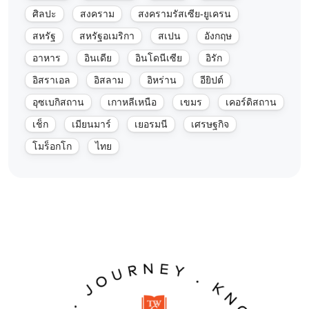
ศิลปะ
สงคราม
สงครามรัสเซีย-ยูเครน
สหรัฐ
สหรัฐอเมริกา
สเปน
อังกฤษ
อาหาร
อินเดีย
อินโดนีเซีย
อิรัก
อิสราเอล
อิสลาม
อิหร่าน
อียิปต์
อุซเบกิสถาน
เกาหลีเหนือ
เขมร
เคอร์ดิสถาน
เช็ก
เมียนมาร์
เยอรมนี
เศรษฐกิจ
โมร็อกโก
ไทย