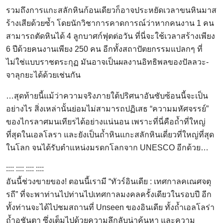
รวมถึงการแกะสลักหินก้อนเดียวก็อาจประหยัดเวลาขนหินมาส
ร้างเสียด้วยซ้ำ โดยนักวิชาการคาดการณ์ว่าหากคนงาน 1 คน
สามารถตัดหินได้ 4 ลูกบาศก์ฟุตต่อวัน ที่นี่จะใช้เวลาสร้างเพียง
6 ปีด้วยคนงานเพียง 250 คน อีกทั้งสถาปัตยกรรมแปลกๆ ที่
ไม่ใช่แบบราชตระกุฏ มันอาจเป็นผลงานอิทธิพลของปัลลวะ-
จาลุกยะได้ด้วยเช่นกัน
…สุดท้ายนี้แม้ว่าความจริงภายใต้ปริศนาอันซับซ้อนนี้จะเป็น
อย่างไร สิ่งเหล่านั้นย่อมไม่สามารถปฏิเสธ “ความมหัศจรรย์”
ของไกรลาศมนเทียรได้อย่างแน่นอน เพราะที่นี่คือถ้ำที่ใหญ่
ที่สุดในเอลโลรา และยังเป็นถ้ำหินแกะสลักหินเดี่ยวที่ใหญ่ที่สุด
ในโลก จนได้รับตำแหน่งมรดกโลกจาก UNESCO อีกด้วย…
:::: :::: :::: ::::
อันนี้ช่วงขายของ! ตอนนี้เรามี “ทัวร์อินเดีย : เทศกาลคเณศจตุ
รถี” ที่จะพาท่านไปท่านไปเทศกาลมงคลครั้งเดียวในรอบปี อีก
ทั้งท่านจะได้ไปชมสถานที่ Unseen ของอินเดีย ทั้งถ้ำเอลโลร่า
ถ้ำอชันตา ซึ่งเต็มไปด้วยความลึกลับน่าค้นหา และความ