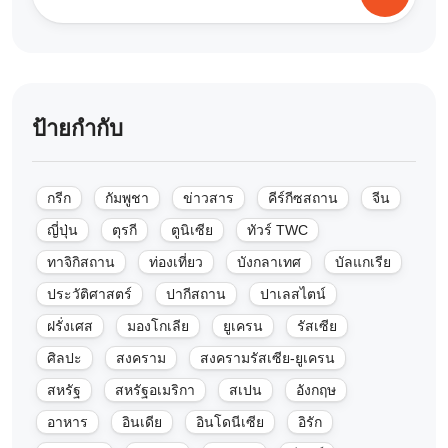
ป้ายกำกับ
กรีก
กัมพูชา
ข่าวสาร
คีร์กีซสถาน
จีน
ญี่ปุ่น
ตุรกี
ตูนิเซีย
ทัวร์ TWC
ทาจิกิสถาน
ท่องเที่ยว
บังกลาเทศ
บัลแกเรีย
ประวัติศาสตร์
ปากีสถาน
ปาเลสไตน์
ฝรั่งเศส
มองโกเลีย
ยูเครน
รัสเซีย
ศิลปะ
สงคราม
สงครามรัสเซีย-ยูเครน
สหรัฐ
สหรัฐอเมริกา
สเปน
อังกฤษ
อาหาร
อินเดีย
อินโดนีเซีย
อิรัก