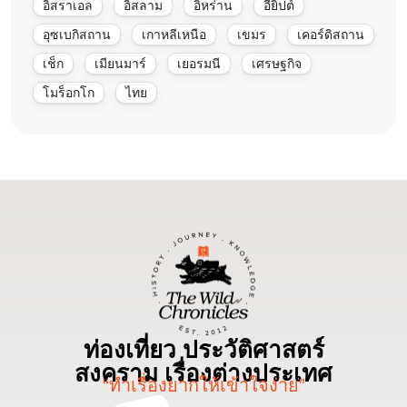
อิสราเอล
อิสลาม
อิหร่าน
อียิปต์
อุซเบกิสถาน
เกาหลีเหนือ
เขมร
เคอร์ดิสถาน
เช็ก
เมียนมาร์
เยอรมนี
เศรษฐกิจ
โมร็อกโก
ไทย
ท่องเที่ยว ประวัติศาสตร์
สงคราม เรื่องต่างประเทศ
“ทำเรื่องยากให้เข้าใจง่าย”