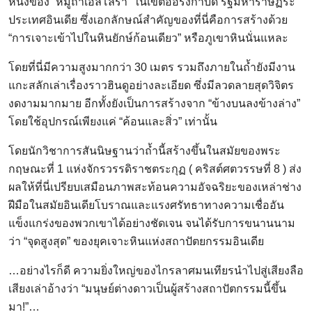
หนึ่งของ “หมู่ถ้ำเอลโลรา” ในเขตออรังกาบัด รัฐมหาราษฏระ
ประเทศอินเดีย ซึ่งเอกลักษณ์สำคัญของที่นี่คือการสร้างด้วย
“การเจาะเข้าไปในหินยักษ์ก้อนเดียว” หรือภูเขาหินนั่นแหละ
โดยที่นี่มีความสูงมากกว่า 30 เมตร รวมถึงภายในถ้ำยังมีงาน
แกะสลักเล่าเรื่องราวฮินดูอย่างละเอียด ซึ่งมีลวดลายสุดวิจิตร
งดงามมากมาย อีกทั้งยังเป็นการสร้างจาก “ข้างบนลงข้างล่าง”
โดยใช้อุปกรณ์เพียงแค่ “ค้อนและสิ่ว” เท่านั้น
โดยนักวิชาการสันนิษฐานว่าถ้ำนี้สร้างขึ้นในสมัยของพระ
กฤษณะที่ 1 แห่งจักรวรรดิราชตระกุฏ ( คริสต์ศตวรรษที่ 8 ) ส่ง
ผลให้ที่นี่เปรียบเสมือนภาพสะท้อนความอัจฉริยะของเหล่าช่าง
ฝีมือในสมัยอินเดียโบราณและแรงศรัทธาทางความเชื่ออัน
แข็งแกร่งของพวกเขาได้อย่างชัดเจน จนได้รับการขนานนาม
ว่า “จุดสูงสุด” ของยุคเจาะหินแห่งสถาปัตยกรรมอินเดีย
…อย่างไรก็ดี ความยิ่งใหญ่ของไกรลาศมนเทียรนำไปสู่เสียงลือ
เสียงเล่าอ้างว่า “มนุษย์ต่างดาวเป็นผู้สร้างสถาปัตกรรมนี้ขึ้น
มา!”…