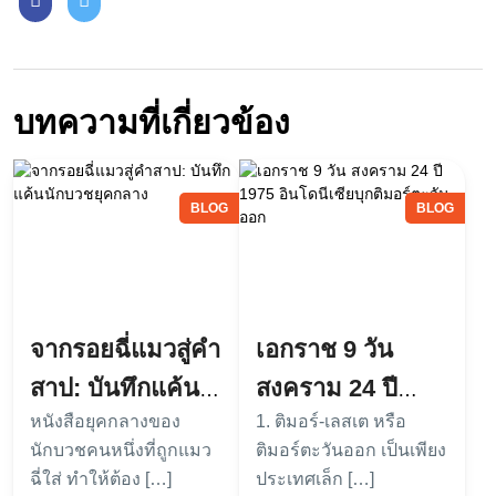
บทความที่เกี่ยวข้อง
BLOG
BLOG
จากรอยฉี่แมวสู่คำ
เอกราช 9 วัน
สาป: บันทึกแค้น
สงคราม 24 ปี
หนังสือยุคกลางของ
1. ติมอร์-เลสเต หรือ
นักบวชยุคกลาง
1975 อินโดนีเซีย
นักบวชคนหนึ่งที่ถูกแมว
ติมอร์ตะวันออก เป็นเพียง
บุกติมอร์ตะวันออก
ฉี่ใส่ ทำให้ต้อง […]
ประเทศเล็ก […]