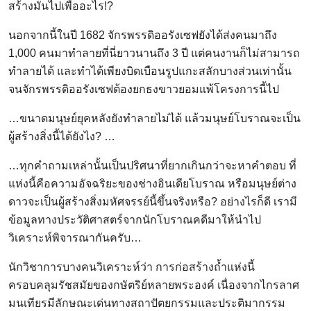
สร้างมันไปเพื่ออะไร!?
นอกจากนี้ในปี 1682 จักรพรรดิออรังเซฟยังได้ส่งคนมาถึง
1,000 คนมาทำลายที่นี่ยาวนานถึง 3 ปี แต่คนงานก็ไม่สามารถ
ทำลายได้ และทำได้เพียงบิดเบือนรูปแกะสลักบางส่วนเท่านั้น
จนจักรพรรดิออรังเซฟต้องยกธงขาวยอมแพ้โครงการนี้ไป
…ขนาดมนุษย์ยุคหลังยังทำลายไม่ได้ แล้วมนุษย์โบราณจะเป็น
ผู้สร้างสิ่งนี้ได้ยังไง? …
…ทุกคำถามเหล่านั้นเป็นปริศนาที่ยากเกินกว่าจะหาคำตอบ ที่
แห่งนี้คือความอัจฉริยะของช่างอินเดียโบราณ หรือมนุษย์ต่าง
ดาวจะเป็นผู้สร้างสิ่งมหัศจรรย์นี้ขึ้นจริงหรือ? อย่างไรก็ดี เรามี
ข้อมูลทางประวัติศาสตร์จากนักโบราณคดีมาให้นำไป
วิเคราะห์พิจารณากันครับ…
นักวิชาการบางคนวิเคราะห์ว่า การก่อสร้างถ้ำแห่งนี้
ครอบคลุมรัชสมัยของกษัตริย์หลายพระองค์ เนื่องจากไกรลาศ
มนเทียรมีลักษณะเด่นทางสถาปัตยกรรมและประติมากรรม