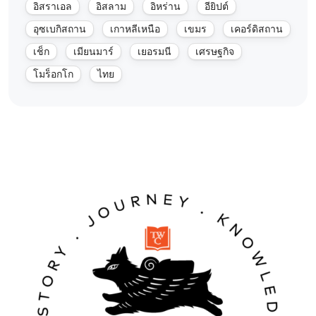
อิสราเอล
อิสลาม
อิหร่าน
อียิปต์
อุซเบกิสถาน
เกาหลีเหนือ
เขมร
เคอร์ดิสถาน
เช็ก
เมียนมาร์
เยอรมนี
เศรษฐกิจ
โมร็อกโก
ไทย