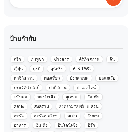
ป้ายกำกับ
กรีก
กัมพูชา
ข่าวสาร
คีร์กีซสถาน
จีน
ญี่ปุ่น
ตุรกี
ตูนิเซีย
ทัวร์ TWC
ทาจิกิสถาน
ท่องเที่ยว
บังกลาเทศ
บัลแกเรีย
ประวัติศาสตร์
ปากีสถาน
ปาเลสไตน์
ฝรั่งเศส
มองโกเลีย
ยูเครน
รัสเซีย
ศิลปะ
สงคราม
สงครามรัสเซีย-ยูเครน
สหรัฐ
สหรัฐอเมริกา
สเปน
อังกฤษ
อาหาร
อินเดีย
อินโดนีเซีย
อิรัก