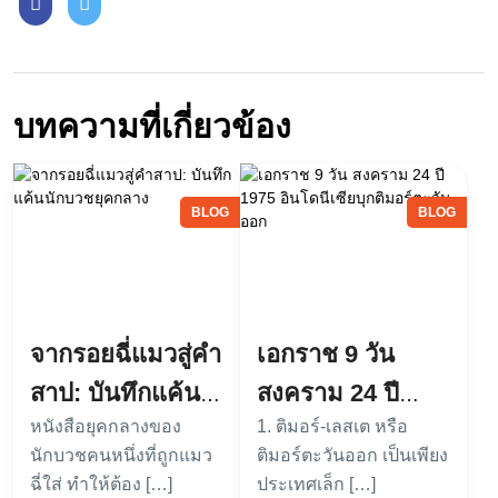
บทความที่เกี่ยวข้อง
BLOG
BLOG
จากรอยฉี่แมวสู่คำ
เอกราช 9 วัน
สาป: บันทึกแค้น
สงคราม 24 ปี
หนังสือยุคกลางของ
1. ติมอร์-เลสเต หรือ
นักบวชยุคกลาง
1975 อินโดนีเซีย
นักบวชคนหนึ่งที่ถูกแมว
ติมอร์ตะวันออก เป็นเพียง
บุกติมอร์ตะวันออก
ฉี่ใส่ ทำให้ต้อง […]
ประเทศเล็ก […]