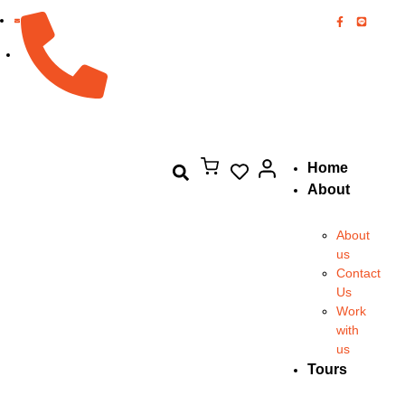
082-894-8444
Home
About
About
us
Contact
Us
Work
with
us
Tours