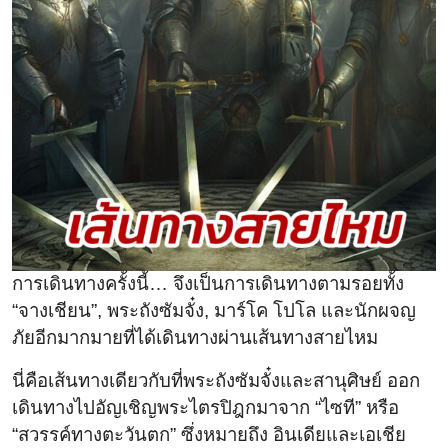
การเดินทางครั้งนี้… จึงเป็นการเดินทางตามรอยทั้ง
“จางเชียน”, พระถังซัมจั๋ง, มาร์โค โปโล และนักผจญ
ภัยอีกมากมายที่ได้เดินทางผ่านเส้นทางสายไหม
นี่คือเส้นทางเดียวกับที่พระถังซัมจั๋งและสานุศิษย์ ออก
เดินทางไปอัญเชิญพระไตรปิฎกมาจาก “ไซที” หรือ
“สวรรค์ทางตะวันตก” ซึ่งหมายถึง อินเดียและเอเชีย