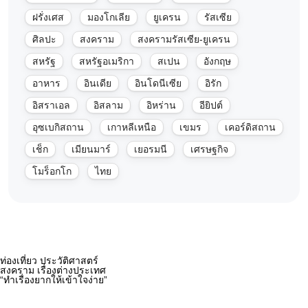
ฝรั่งเศส
มองโกเลีย
ยูเครน
รัสเซีย
ศิลปะ
สงคราม
สงครามรัสเซีย-ยูเครน
สหรัฐ
สหรัฐอเมริกา
สเปน
อังกฤษ
อาหาร
อินเดีย
อินโดนีเซีย
อิรัก
อิสราเอล
อิสลาม
อิหร่าน
อียิปต์
อุซเบกิสถาน
เกาหลีเหนือ
เขมร
เคอร์ดิสถาน
เช็ก
เมียนมาร์
เยอรมนี
เศรษฐกิจ
โมร็อกโก
ไทย
ท่องเที่ยว ประวัติศาสตร์
สงคราม เรื่องต่างประเทศ
“ทำเรื่องยากให้เข้าใจง่าย”