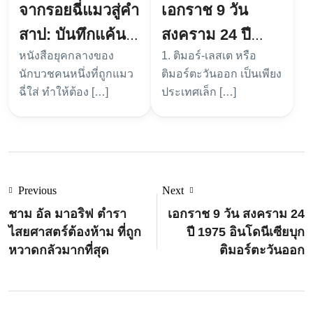
จากรอยฉี่แมวสู่คำ
เอกราช 9 วัน
สาป: บันทึกแค้น
สงคราม 24 ปี
หนังสือยุคกลางของ
1. ติมอร์-เลสเต หรือ
นักบวชยุคกลาง
1975 อินโดนีเซีย
นักบวชคนหนึ่งที่ถูกแมว
ติมอร์ตะวันออก เป็นเพียง
บุกติมอร์ตะวันออก
ฉี่ใส่ ทำให้ต้อง […]
ประเทศเล็ก […]
Previous
Next
ชาม อัล มาอริฟ ตำรา
เอกราช 9 วัน สงคราม 24
ไสยศาสตร์ต้องห้าม ที่ถูก
ปี 1975 อินโดนีเซียบุก
หวาดกลัวมากที่สุด
ติมอร์ตะวันออก