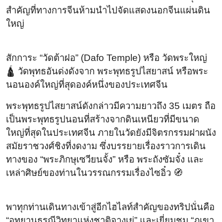
สำคัญที่ทางการจีนห้ามนำไปจัดแสดงนอกจีนแผ่นดิน
ใหญ่
สักการะ “วัดต้าฝอ” (Dafo Temple) หรือ วัดพระใหญ่
🛕 วัดพุทธอันด่งดังจาก พระพุทธรูปไสยาสน์ หรือพระ
นอนองค์ใหญ่ที่สุดองค์หนึ่งของประเทศจีน
พระพุทธรูปไสยาสน์ดังกล่าวมีความยาวถึง 35 เมตร ถือ
เป็นพระพุทธรูปนอนที่สร้างจากดินเหนียวที่มีขนาด
ใหญ่ที่สุดในประเทศจีน ภายในวัดยังมีจิตรกรรมฝาผนัง
สมัยราชวงศ์ชิงที่งดงาม ซึ่งบรรยายเรื่องราวการเดิน
ทางของ “พระภิกษุเซวียนจั้ง” หรือ พระถังซัมจั๋ง และ
เหล่าศิษย์ของท่านในวรรณกรรมเรื่องไซอิ๋ว 🧭
พาทุกท่านเดินทางเข้าสู่อีกไฮไลท์สำคัญของทริปนั่นคือ
“อุทยานธรณีวิทยาแห่งชาติจางเย่” และเยี่ยมชม “ภูเขา