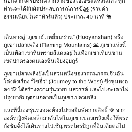
นอกจากได้รับชมความงามของโอเอซิสแห่งนี้แล้ว ทุก
ท่านจะได้สัมผัสประสบการณ์การขี่อูฐ (รวมค่า
ธรรมเนียมในค่าทัวร์แล้ว) ประมาณ 40 นาที 🐪
เดินทางสู่ “ภูเขาฮั่วเหยี่ยนซาน” (Huoyanshan) หรือ
ภูเขาเปลวเพลิง (Flaming Mountains) 🌋 ภูเขาแห่งนี้
เป็นเทือกเขาหินทรายสีแดงอยู่ในเทือกเขาเทียนซาน
เขตปกครองตนเองซินเจียงอุยกูร์
ภูเขาเปลวเพลิงยังเป็นส่วนหนึ่งของวรรณกรรมจีนอัน
โด่งดังเรื่อง “ไซอิ๋ว” (Journey to the West) ซึ่งซุนหงอ
คง 🙊 ได้สร้างความวุ่นวายบนสวรรค์ และไปเตะเตาไฟ
ปรุงยาอัมฤตจนกลายเป็นภูเขาเปลวเพลิง
และที่นี่เองซุนหงอคงต้องไปขอยืมพัดกายสิทธิ์ 🪭 จาก
องค์หญิงพัดเหล็กมาดับไฟในภูเขาเปลวเพลิงเพื่อให้พระ
ถังซัมจั๋งได้เดินทางไปเชิญพระไตรปิฎกที่อินเดียต่อไป