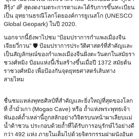
สีรุ้ง” 🌈 สุดงดงามตระการตาและได้รับการขึ้นทะเบียน
เป็น อุทยานธรณีโลกโดยองค์การยูเนสโก (UNESCO
Global Geopark) ในปี 2020.
นอกจากนี้ยังพาไปชม “ป้อมปราการกำแพงเมืองจีน
เจียยวี่กวน” 🛡️ ป้อมปราการประวัติศาสตร์ที่สำคัญและ
เป็นสัญลักษณ์ของกำแพงเมืองจีนฝั่งตะวันตกในสมัยรา
ชวงศ์หมิง ป้อมแห่งนี้เริ่มสร้างขึ้นเมื่อปี 1372 สมัยต้น
ราชวงศ์หมิง เพื่อป้องกันจุดยุทธศาสตร์เส้นทาง
สายไหม
ชื่นชมแหล่งพุทธศิลป์ที่สำคัญและยิ่งใหญ่ที่สุดของโลก
ที่ ถ้ำมั่วเกา (Mogao Cave) หรือ ถ้ำแห่งพระพุทธเจ้า
พันองค์ถ้ำเหล่านี้ถูกสลักอย่างวิจิตรบนหน้าผาเลียบแม่
น้ำต้าชวน ประกอบด้วยถ้ำที่ได้รับการอนุรักษ์ไว้อย่างดี
กว่า 492 แห่ง ภายในเต็มไปด้วยจิตรกรรมฝาผนังอันต