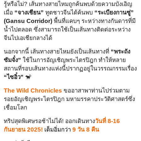
รู้หรือไม่? เส้นทางสายไหมถูกค้นพบด้วยความบังเอิญ
เมื่อ
“จางเชียน”
ทูตชาวจีนได้ค้นพบ
“ระเบียงกานซู่”
(Gansu Corridor)
พื้นที่แคบๆ ระหว่างทางกันดารที่มี
น้ำไปตลอด ซึ่งสามารถใช้เป็นเส้นทางติดต่อระหว่าง
จีนไปเอเชียกลางได้
นอกจากนี้ เส้นทางสายไหมยังเป็นเส้นทางที่
“พระถัง
ซัมจั๋ง”
ใช้ในการอัญเชิญพระไตรปิฎก ทำให้หลาย
สถานที่รอบเส้นทางแห่งนี้ปรากฏอยู่ในวรรณกรรมเรื่อง
“ไซอิ๋ว”
🐒
The Wild Chronicles
ขออาสาพาท่านไปร่วมตาม
รอยอัญเชิญพระไตรปิฎก มหามรรคาประวัติศาสตร์ซึ่ง
เชื่อมโลก
ทริปสุดพิเศษรอช้าไม่ได้! ออกเดินทาง
วันที่ 8-16
กันยายน 2025!
เต็มอิ่มกว่า
9 วัน 8 คืน