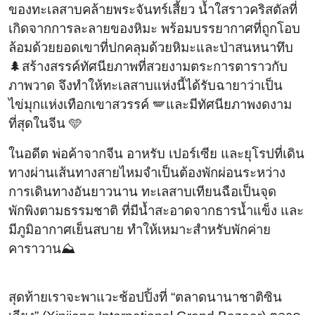
ของทะเลสาบคล้ายพระจันทร์เสี้ยว น้ำใสราวคริสตัลที่
เกิดจากการละลายของหิมะ พร้อมบรรยากาศที่ถูกโอบ
ล้อมด้วยยอดเขาที่ปกคลุมด้วยหิมะและป่าสนหนาทึบ
🌲สร้างสรรค์ทัศนียภาพที่สวยงามตระการตาราวกับ
ภาพวาด จึงทำให้ทะเลสาบแห่งนี้ได้รับฉายาว่าเป็น
ไข่มุกแห่งเทือกเขาสวรรค์ 🪽และมีทัศนียภาพงดงาม
ที่สุดในจีน 🩵
ในอดีต พ่อค้าจากจีน อาหรับ เปอร์เซีย และยุโรปที่เดิน
ทางผ่านเส้นทางสายไหมจำเป็นต้องพักผ่อนระหว่าง
การเดินทางอันยาวนาน ทะเลสาบเทียนฉือเป็นจุด
พักพิงตามธรรมชาติ ที่มีน้ำสะอาดจากธารน้ำแข็ง และ
มีภูมิอากาศเย็นสบาย ทำให้เหมาะสำหรับพักค่าย
คาราวาน⛰️
สุดท้ายเราจะพาแวะช้อปปิ้งที่ “ตลาดนานาชาติซิน