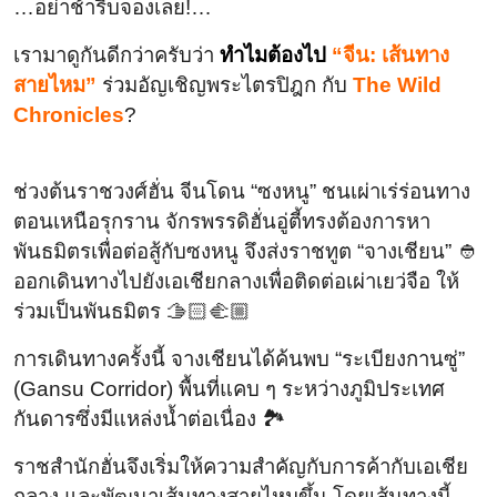
…อย่าช้ารีบจองเลย!…
เรามาดูกันดีกว่าครับว่า
ทำไมต้องไป
“จีน: เส้นทาง
สายไหม”
ร่วมอัญเชิญพระไตรปิฎก กับ
The Wild
Chronicles
?
ช่วงต้นราชวงศ์ฮั่น จีนโดน “ซงหนู” ชนเผ่าเร่ร่อนทาง
ตอนเหนือรุกราน จักรพรรดิฮั่นอู่ตี้ทรงต้องการหา
พันธมิตรเพื่อต่อสู้กับซงหนู จึงส่งราชทูต “จางเชียน” 👲
ออกเดินทางไปยังเอเชียกลางเพื่อติดต่อเผ่าเยว่จือ ให้
ร่วมเป็นพันธมิตร 🫱🏻‍🫲🏼
การเดินทางครั้งนี้ จางเชียนได้ค้นพบ “ระเบียงกานซู่”
(Gansu Corridor) พื้นที่แคบ ๆ ระหว่างภูมิประเทศ
กันดารซึ่งมีแหล่งน้ำต่อเนื่อง 🏞️
ราชสำนักฮั่นจึงเริ่มให้ความสำคัญกับการค้ากับเอเชีย
กลาง และพัฒนาเส้นทางสายไหมขึ้น โดยเส้นทางนี้