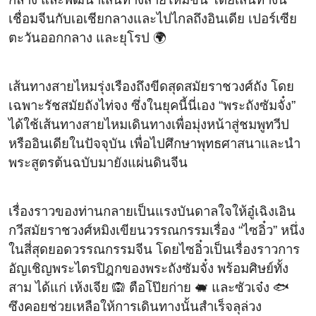
เชื่อมจีนกับเอเชียกลางและไปไกลถึงอินเดีย เปอร์เซีย
ตะวันออกกลาง และยุโรป 🌍
เส้นทางสายไหมรุ่งเรืองถึงขีดสุดสมัยราชวงศ์ถัง โดย
เฉพาะรัชสมัยถังไท่จง ซึ่งในยุคนี้นี่เอง “พระถังซัมจั๋ง”
ได้ใช้เส้นทางสายไหมเดินทางเพื่อมุ่งหน้าสู่ชมพูทวีป
หรืออินเดียในปัจจุบัน เพื่อไปศึกษาพุทธศาสนาและนำ
พระสูตรต้นฉบับมายังแผ่นดินจีน
เรื่องราวของท่านกลายเป็นแรงบันดาลใจให้อู๋เฉิงเอิน
กวีสมัยราชวงศ์หมิงเขียนวรรณกรรมเรื่อง “ไซอิ๋ว” หนึ่ง
ในสี่สุดยอดวรรณกรรมจีน โดยไซอิ๋วเป็นเรื่องราวการ
อัญเชิญพระไตรปิฎกของพระถังซัมจั๋ง พร้อมศิษย์ทั้ง
สาม ได้แก่ เห้งเจีย 🙉 ตือโป๊ยก่าย 🐖 และซัวเจ๋ง 🐟
ซึงคอยช่วยเหลือให้การเดินทางนั้นสำเร็จลุล่วง