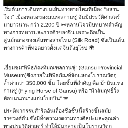
เริ่มต้นการเดินทางบนเส้นทางสายไหมที่เมือง “หลาน
โจว” เมืองหลวงของมณฑลกานซู่ อันมีประวัติศาสตร์
มายาวนาน กว่า 2,200 ปี 📜หลานโจวมีบทบาทสำคัญ
ทางการทหารและการค้าของจีน เพราะถือเป็น
ศูนย์กลางของเส้นทางสายไหม (Silk Road) ซึ่งเป็นเส้น
ทางการค้าที่ทอดยาวตั้งแต่จีนถึงยุโรป 🌍
เยี่ยมชม“พิพิธภัณฑ์มณฑลกานซู่” (Gansu Provincial
Museum)ซึ่งภายในพิพิธภัณฑ์จัดแสดงโบราณวัตถุ
ล้ำค่ากว่า 350,000 ชิ้น โดยชิ้นที่สำคัญ คือ ม้าบินแห่ง
กานซู่ (Flying Horse of Gansu) หรือ “ม้าสัมฤทธิ์วิ่ง
ห้อบนนกนางแอ่นโบยบิน” 🪽
ประติมากรรมสำริดอันเลื่องชื่อชิ้นนี้สร้างขึ้นสมัย
ราชวงศ์ฮั่น ซึ่งมีทั้งความงดงามทางศิลปะและคุณค่า
ทางประวัติศาสตร์ ทำให้มันกลายเป็นโบราณวัตถุ