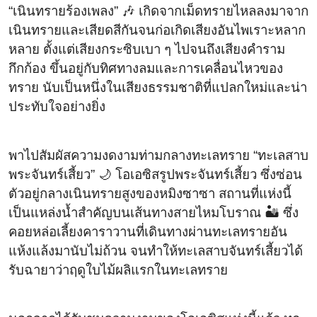
“เนินทรายร้องเพลง” 🎶 เกิดจากเม็ดทรายไหลลงมาจาก
เนินทรายและเสียดสีกันจนก่อเกิดเสียงอันไพเราะหลาก
หลาย ตั้งแต่เสียงกระซิบเบา ๆ ไปจนถึงเสียงคำราม
กึกก้อง ขึ้นอยู่กับทิศทางลมและการเคลื่อนไหวของ
ทราย นับเป็นหนึ่งในเสียงธรรมชาติที่แปลกใหม่และน่า
ประทับใจอย่างยิ่ง
พาไปสัมผัสความงดงามท่ามกลางทะเลทราย “ทะเลสาบ
พระจันทร์เสี้ยว” 🌙 โอเอซิสรูปพระจันทร์เสี้ยว ซึ่งซ่อน
ตัวอยู่กลางเนินทรายสูงของหมิงซาซา สถานที่แห่งนี้
เป็นแหล่งน้ำสำคัญบนเส้นทางสายไหมโบราณ 🏜️ ซึ่ง
คอยหล่อเลี้ยงคาราวานที่เดินทางผ่านทะเลทรายอัน
แห้งแล้งมานับไม่ถ้วน จนทำให้ทะเลสาบจันทร์เสี้ยวได้
รับฉายาว่าฤดูใบไม้ผลิแรกในทะเลทราย