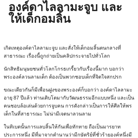
องค์ดาไลลามะจูบ และ
ให้เด็กอมลิ้น
เกิดเหตุองค์ดาไลลามะจูบ และสั่งให้เด็กอมลิ้นตนกลางที่
สาธารณะ เรื่องนี้ถูกถ่ายเป็นคลิปกระจายไปทั่วโลก
นักสิทธิมนุษยชนทั่วโลกโกรธเกรี้ยวกับเรื่องนี้มาก บอกว่า
พระองค์ลวนลามเด็ก ต้องเป็นพวกชอบเด็กที่จิตใจสกปรก
ขณะเดียวกันก็มีเพื่อนฝูงของพระองค์ก็บอกว่า องค์ดาไลลามะ
อายุ 87 ปีแล้ว ท่านเติบโตมากับวัฒนธรรมอีกแบบหนึ่ง และเป็น
คนชอบล้อเล่นด้วยการจูบคน การดังกล่าวเป็นการให้ศีลให้พร
เด็กในที่สาธารณะ ไม่น่ามีเจตนาลวนลาม
ในทิเบตนั้นการแลบลิ้นให้กันเพื่อทักทาย ถือเป็นมารยาท
ประการหนึ่ง มีที่มาจากตำนานว่ามีกษัตริย์ที่ชั่วร้ายองค์หนึ่งมี