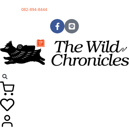
082-894-8444