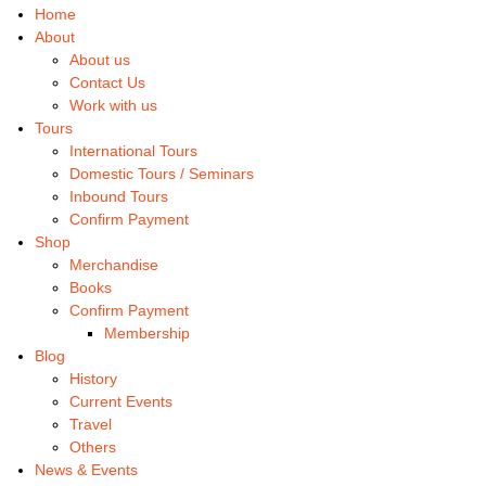
Home
About
About us
Contact Us
Work with us
Tours
International Tours
Domestic Tours / Seminars
Inbound Tours
Confirm Payment
Shop
Merchandise
Books
Confirm Payment
Membership
Blog
History
Current Events
Travel
Others
News & Events