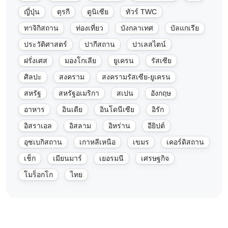
ญี่ปุ่น
ตุรกี
ตูนิเซีย
ทัวร์ TWC
ทาจิกิสถาน
ท่องเที่ยว
บังกลาเทศ
บัลแกเรีย
ประวัติศาสตร์
ปากีสถาน
ปาเลสไตน์
ฝรั่งเศส
มองโกเลีย
ยูเครน
รัสเซีย
ศิลปะ
สงคราม
สงครามรัสเซีย-ยูเครน
สหรัฐ
สหรัฐอเมริกา
สเปน
อังกฤษ
อาหาร
อินเดีย
อินโดนีเซีย
อิรัก
อิสราเอล
อิสลาม
อิหร่าน
อียิปต์
อุซเบกิสถาน
เกาหลีเหนือ
เขมร
เคอร์ดิสถาน
เช็ก
เมียนมาร์
เยอรมนี
เศรษฐกิจ
โมร็อกโก
ไทย