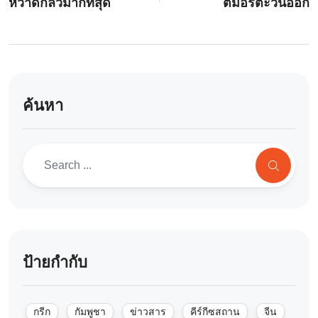
หวาดกลัวมากที่สุด
ติมอร์ตะวันออก
ค้นหา
ป้ายกำกับ
กรีก
กัมพูชา
ข่าวสาร
คีร์กีซสถาน
จีน