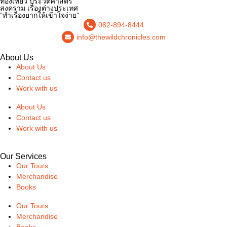
ท่องเที่ยว ประวัติศาสตร์
สงคราม เรื่องต่างประเทศ
“ทำเรื่องยากให้เข้าใจง่าย”
082-894-8444
info@thewildchronicles.com
About Us
About Us
Contact us
Work with us
About Us
Contact us
Work with us
Our Services
Our Tours
Merchandise
Books
Our Tours
Merchandise