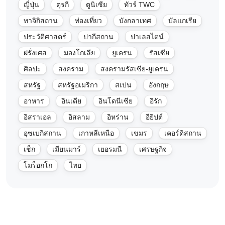
ญี่ปุ่น
ตุรกี
ตูนิเซีย
ทัวร์ TWC
ทาจิกิสถาน
ท่องเที่ยว
บังกลาเทศ
บัลแกเรีย
ประวัติศาสตร์
ปากีสถาน
ปาเลสไตน์
ฝรั่งเศส
มองโกเลีย
ยูเครน
รัสเซีย
ศิลปะ
สงคราม
สงครามรัสเซีย-ยูเครน
สหรัฐ
สหรัฐอเมริกา
สเปน
อังกฤษ
อาหาร
อินเดีย
อินโดนีเซีย
อิรัก
อิสราเอล
อิสลาม
อิหร่าน
อียิปต์
อุซเบกิสถาน
เกาหลีเหนือ
เขมร
เคอร์ดิสถาน
เช็ก
เมียนมาร์
เยอรมนี
เศรษฐกิจ
โมร็อกโก
ไทย