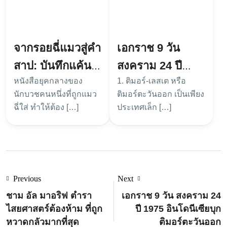
จากรอยฉี่แมวสู่คำ
เอกราช 9 วัน
สาป: บันทึกแค้น
สงคราม 24 ปี
หนังสือยุคกลางของ
1. ติมอร์-เลสเต หรือ
นักบวชยุคกลาง
1975 อินโดนีเซีย
นักบวชคนหนึ่งที่ถูกแมว
ติมอร์ตะวันออก เป็นเพียง
บุกติมอร์ตะวันออก
ฉี่ใส่ ทำให้ต้อง […]
ประเทศเล็ก […]
Previous
Next
ชาม อัล มาอริฟ ตำรา
เอกราช 9 วัน สงคราม 24
ไสยศาสตร์ต้องห้าม ที่ถูก
ปี 1975 อินโดนีเซียบุก
หวาดกลัวมากที่สุด
ติมอร์ตะวันออก