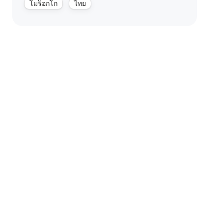
โมร็อกโก
ไทย