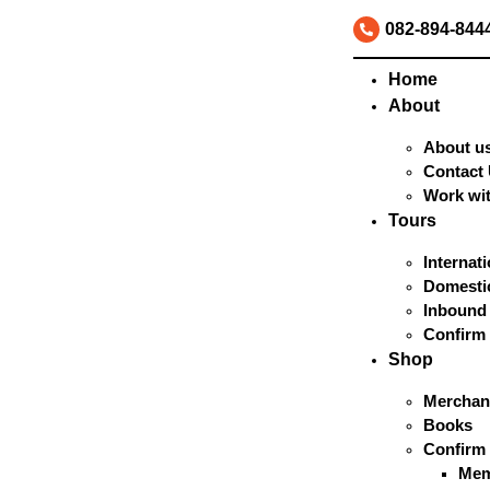
082-894-844
Home
About
About u
Contact
Work wi
Tours
Internat
Domestic
Inbound
Confirm
Shop
Merchan
Books
Confirm
Mem