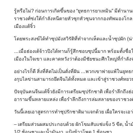
รู้หรือไม่? ก่อนการเกิดขึ้นของ “ยุทธการยาเหมิน” มีตำนาน
ราชวงศ์ซ่งใต้กำลังหนีตายหัวซุกหัวซุนจากกองทัพมองโกล 
เมืองแต้จิ๋ว
โดยพระสงฆ์ได้ทำซุปมังสวิรัติที่ทำจากเห็ดและน้ำซุปผัก (
…เมื่อฮ่องเต้จ้าวปิงได้ทานก็รู้สึกชอบซุปนี้มาก พร้อมตั้งช
เมืองในใจเขา และคาดหวังว่าต้องมีชัยชนะศึกใหญ่ที่กำลังจ
อย่างไรก็ดี สิ่งที่คิดไม่เป็นดั่งที่ฝัน …พวกเขาพ่ายแพ้ใน
งกุบไลข่านสามารถยึดจีนได้ทั้งหมด และเข้าสู่ราชวงศ์หย
ปัจจุบันคนจีนแต้จิ๋วยังมีการเตรียมซุปรักชาติ เพื่อรำลึกถึงฮ
อารามขึ้นหลายแหล่ง เพื่อรำลึกถึงการล่มสลายของราชวงศ์
วันนี้เลยเอาสูตรการทำซุปรักชาติมาแจกด้วย เผื่อใครจะเ
– เตรียมส่วนผสมประกอบด้วย ผักโขมสับแช่แข็ง 5 ขีด, น้ำมัน 1
1/2 ช้อนชาและน้ำมันงา, แป้งข้าวโพด 1 ช้อนชา