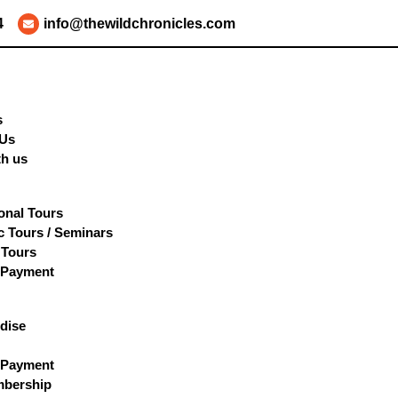
4
info@thewildchronicles.com
s
 Us
th us
ional Tours
 Tours / Seminars
 Tours
 Payment
dise
 Payment
bership