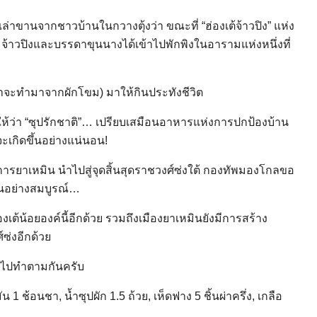
เล่าขานจากชาวบ้านในกวางตุ้งว่า ขณะที่ “ฮ่องเต้จ้าวปิง” แห่ง
จ้าวปิงและบรรดาขุนนางได้เข้าไปพักพิงในอารามแห่งหนึ่งที่
น่าจะทำมาจากผักโขม) มาให้กินประทังชีวิต
ื่อให้ว่า “ซุปรักชาติ”… เปรียบเสมือนอาหารแห่งการปกป้องบ้าน
ะเกิดขึ้นอย่างแน่นอน!
ยุทธการยาเหมิน นำไปสู่จุดสิ้นสุดราชวงศ์ซ่งใต้ กองทัพมองโกลขอ
วนอย่างสมบูรณ์…
่องเต้น้อยองค์นี้อีกด้วย รวมถึงเมืองยาเหมินยังมีการสร้าง
ซ่งอีกด้วย
อาไปทำตามกันครับ
 ช้อนชา, น้ำซุปผัก 1.5 ถ้วย, เห็ดฟาง 5 ชิ้นผ่าครึ่ง, เกลือ