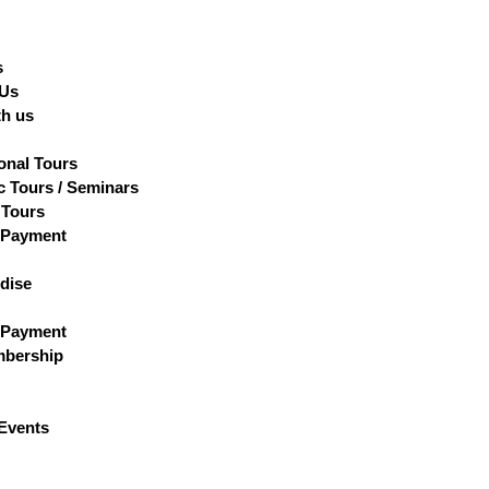
s
 Us
th us
ional Tours
 Tours / Seminars
 Tours
 Payment
dise
 Payment
bership
Events