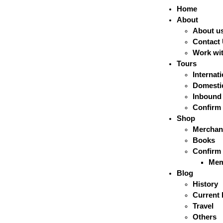
Home
About
About u
Contact
Work wi
Tours
Internat
Domestic
Inbound
Confirm
Shop
Merchan
Books
Confirm
Mem
Blog
History
Current 
Travel
Others