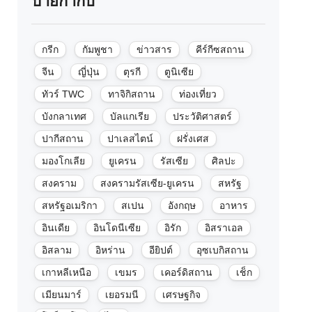
ป้ายกำกับ
กรีก
กัมพูชา
ข่าวสาร
คีร์กีซสถาน
จีน
ญี่ปุ่น
ตุรกี
ตูนิเซีย
ทัวร์ TWC
ทาจิกิสถาน
ท่องเที่ยว
บังกลาเทศ
บัลแกเรีย
ประวัติศาสตร์
ปากีสถาน
ปาเลสไตน์
ฝรั่งเศส
มองโกเลีย
ยูเครน
รัสเซีย
ศิลปะ
สงคราม
สงครามรัสเซีย-ยูเครน
สหรัฐ
สหรัฐอเมริกา
สเปน
อังกฤษ
อาหาร
อินเดีย
อินโดนีเซีย
อิรัก
อิสราเอล
อิสลาม
อิหร่าน
อียิปต์
อุซเบกิสถาน
เกาหลีเหนือ
เขมร
เคอร์ดิสถาน
เช็ก
เมียนมาร์
เยอรมนี
เศรษฐกิจ