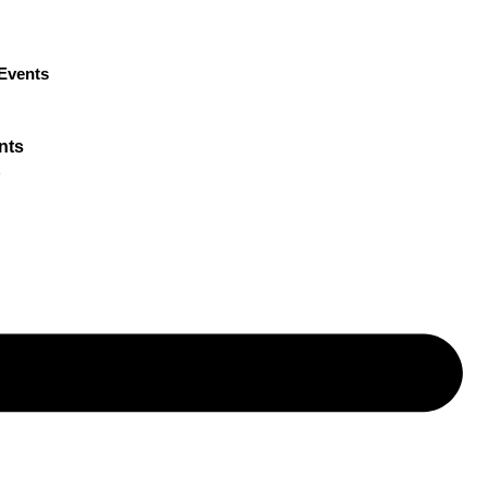
Events
nts
p