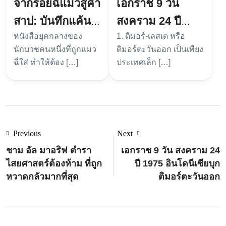
จากรอยฉี่แมวสู่คำ
เอกราช 9 วัน
สาป: บันทึกแค้น
สงคราม 24 ปี
หนังสือยุคกลางของ
1. ติมอร์-เลสเต หรือ
นักบวชยุคกลาง
1975 อินโดนีเซีย
นักบวชคนหนึ่งที่ถูกแมว
ติมอร์ตะวันออก เป็นเพียง
บุกติมอร์ตะวันออก
ฉี่ใส่ ทำให้ต้อง […]
ประเทศเล็ก […]
Previous
Next
ชาม อัล มาอริฟ ตำรา
เอกราช 9 วัน สงคราม 24
ไสยศาสตร์ต้องห้าม ที่ถูก
ปี 1975 อินโดนีเซียบุก
หวาดกลัวมากที่สุด
ติมอร์ตะวันออก