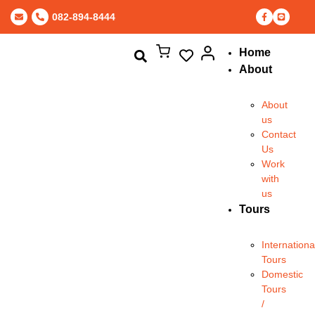
082-894-8444
Home
About
About
us
Contact
Us
Work
with
us
Tours
Internationa
Tours
Domestic
Tours
/