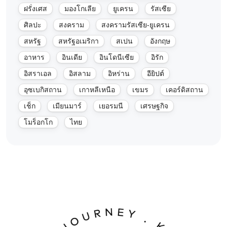
ฝรั่งเศส
มองโกเลีย
ยูเครน
รัสเซีย
ศิลปะ
สงคราม
สงครามรัสเซีย-ยูเครน
สหรัฐ
สหรัฐอเมริกา
สเปน
อังกฤษ
อาหาร
อินเดีย
อินโดนีเซีย
อิรัก
อิสราเอล
อิสลาม
อิหร่าน
อียิปต์
อุซเบกิสถาน
เกาหลีเหนือ
เขมร
เคอร์ดิสถาน
เช็ก
เมียนมาร์
เยอรมนี
เศรษฐกิจ
โมร็อกโก
ไทย