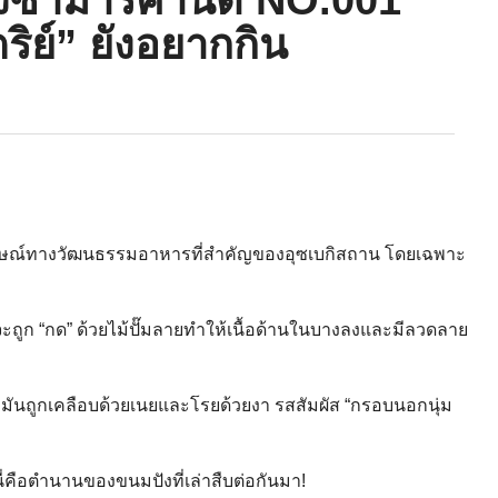
ริย์” ยังอยากกิน
ัญลักษณ์ทางวัฒนธรรมอาหารที่สำคัญของอุซเบกิสถาน โดยเฉพาะ
ูก “กด” ด้วยไม้ปั๊มลายทำให้เนื้อด้านในบางลงและมีลวดลาย
มันถูกเคลือบด้วยเนยและโรยด้วยงา รสสัมผัส “กรอบนอกนุ่ม
ือตำนานของ​ขนมปังที่เล่าสืบต่อกันมา!