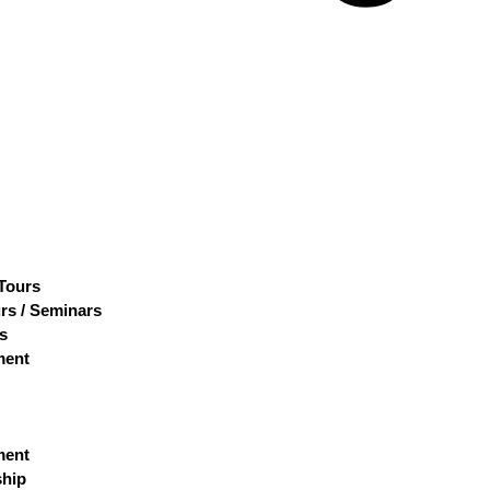
 Tours
rs / Seminars
s
ment
ment
hip