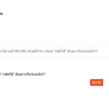
ts
าร์คานด์ NO.001 อร่อยม๊ากก แม้แต่ “กษัตริย์” ยังอยากกินขนมปัง!?
BLOG