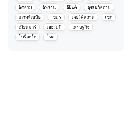
อิสลาม
อิหร่าน
อียิปต์
อุซเบกิสถาน
เกาหลีเหนือ
เขมร
เคอร์ดิสถาน
เช็ก
เมียนมาร์
เยอรมนี
เศรษฐกิจ
โมร็อกโก
ไทย