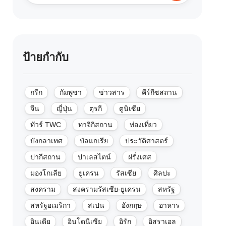
ป้ายกำกับ
กรีก
กัมพูชา
ข่าวสาร
คีร์กีซสถาน
จีน
ญี่ปุ่น
ตุรกี
ตูนิเซีย
ทัวร์ TWC
ทาจิกิสถาน
ท่องเที่ยว
บังกลาเทศ
บัลแกเรีย
ประวัติศาสตร์
ปากีสถาน
ปาเลสไตน์
ฝรั่งเศส
มองโกเลีย
ยูเครน
รัสเซีย
ศิลปะ
สงคราม
สงครามรัสเซีย-ยูเครน
สหรัฐ
สหรัฐอเมริกา
สเปน
อังกฤษ
อาหาร
อินเดีย
อินโดนีเซีย
อิรัก
อิสราเอล