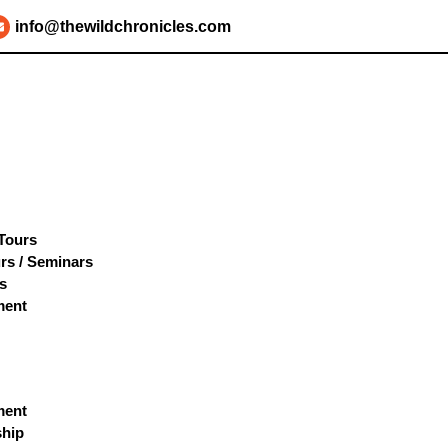
info@thewildchronicles.com
 Tours
rs / Seminars
s
ment
ment
hip