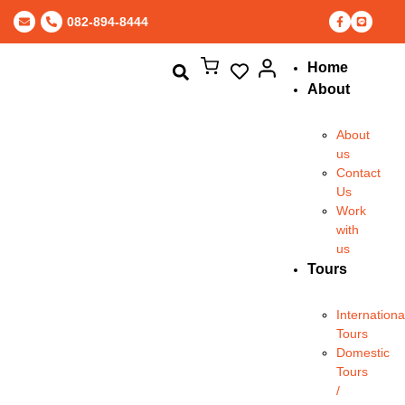
082-894-8444
Home
About
About
us
Contact
Us
Work
with
us
Tours
Internationa
Tours
Domestic
Tours
/