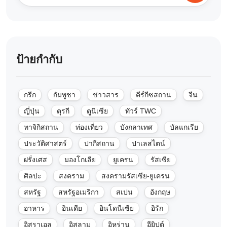
ป้ายกำกับ
กรีก
กัมพูชา
ข่าวสาร
คีร์กีซสถาน
จีน
ญี่ปุ่น
ตุรกี
ตูนิเซีย
ทัวร์ TWC
ทาจิกิสถาน
ท่องเที่ยว
บังกลาเทศ
บัลแกเรีย
ประวัติศาสตร์
ปากีสถาน
ปาเลสไตน์
ฝรั่งเศส
มองโกเลีย
ยูเครน
รัสเซีย
ศิลปะ
สงคราม
สงครามรัสเซีย-ยูเครน
สหรัฐ
สหรัฐอเมริกา
สเปน
อังกฤษ
อาหาร
อินเดีย
อินโดนีเซีย
อิรัก
อิสราเอล
อิสลาม
อิหร่าน
อียิปต์