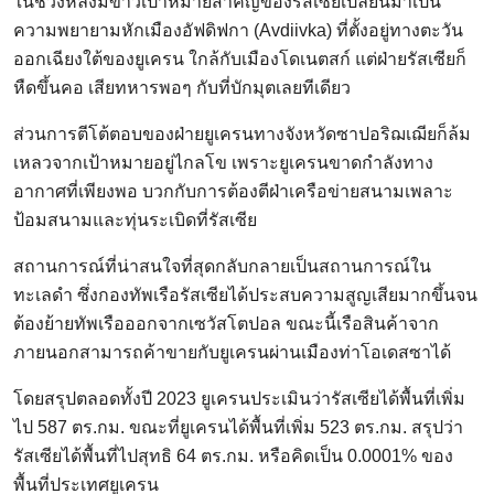
ในช่วงหลังมีข่าวเป้าหมายสำคัญของรัสเซียเปลี่ยนมาเป็น
ความพยายามหักเมืองอัฟดิฟกา (Avdiivka) ที่ตั้งอยู่ทางตะวัน
ออกเฉียงใต้ของยูเครน ใกล้กับเมืองโดเนตสก์ แต่ฝ่ายรัสเซียก็
หืดขึ้นคอ เสียทหารพอๆ กับที่บักมุตเลยทีเดียว
ส่วนการตีโต้ตอบของฝ่ายยูเครนทางจังหวัดซาปอริฌเฌียก็ล้ม
เหลวจากเป้าหมายอยู่ไกลโข เพราะยูเครนขาดกำลังทาง
อากาศที่เพียงพอ บวกกับการต้องตีฝ่าเครือข่ายสนามเพลาะ
ป้อมสนามและทุ่นระเบิดที่รัสเซีย
สถานการณ์ที่น่าสนใจที่สุดกลับกลายเป็นสถานการณ์ใน
ทะเลดำ ซึ่งกองทัพเรือรัสเซียได้ประสบความสูญเสียมากขึ้นจน
ต้องย้ายทัพเรือออกจากเซวัสโตปอล ขณะนี้เรือสินค้าจาก
ภายนอกสามารถค้าขายกับยูเครนผ่านเมืองท่าโอเดสซาได้
โดยสรุปตลอดทั้งปี 2023 ยูเครนประเมินว่ารัสเซียได้พื้นที่เพิ่ม
ไป 587 ตร.กม. ขณะที่ยูเครนได้พื้นที่เพิ่ม 523 ตร.กม. สรุปว่า
รัสเซียได้พื้นที่ไปสุทธิ 64 ตร.กม. หรือคิดเป็น 0.0001% ของ
พื้นที่ประเทศยูเครน