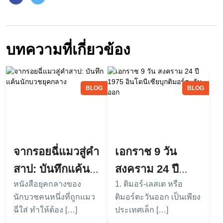
บทความที่เกี่ยวข้อง
BLOG
BLOG
จากรอยฉี่แมวสู่คำ
เอกราช 9 วัน
สาป: บันทึกแค้น
สงคราม 24 ปี
หนังสือยุคกลางของ
1. ติมอร์-เลสเต หรือ
นักบวชยุคกลาง
1975 อินโดนีเซีย
นักบวชคนหนึ่งที่ถูกแมว
ติมอร์ตะวันออก เป็นเพียง
บุกติมอร์ตะวันออก
ฉี่ใส่ ทำให้ต้อง […]
ประเทศเล็ก […]