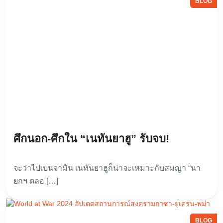
BLOG
ศึกนอก-ศึกใน “เนทันยาฮู” รับจบ!
จะว่าไปเบนจามิน เนทันยาฮูก็น่าจะเหมาะกับสมญา “นา
ยกฯ ตลอ […]
BLOG