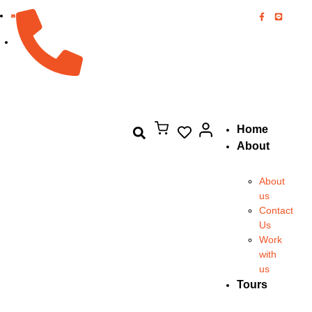
082-894-8444
Home
About
About
us
Contact
Us
Work
with
us
Tours