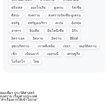
ฝรั่งเศส
มองโกเลีย
ยูเครน
รัสเซีย
ศิลปะ
สงคราม
สงครามรัสเซีย-ยูเครน
สหรัฐ
สหรัฐอเมริกา
สเปน
อังกฤษ
อาหาร
อินเดีย
อินโดนีเซีย
อิรัก
อิสราเอล
อิสลาม
อิหร่าน
อียิปต์
อุซเบกิสถาน
เกาหลีเหนือ
เขมร
เคอร์ดิสถาน
เช็ก
เมียนมาร์
เยอรมนี
เศรษฐกิจ
โมร็อกโก
ไทย
ท่องเที่ยว ประวัติศาสตร์
สงคราม เรื่องต่างประเทศ
“ทำเรื่องยากให้เข้าใจง่าย”