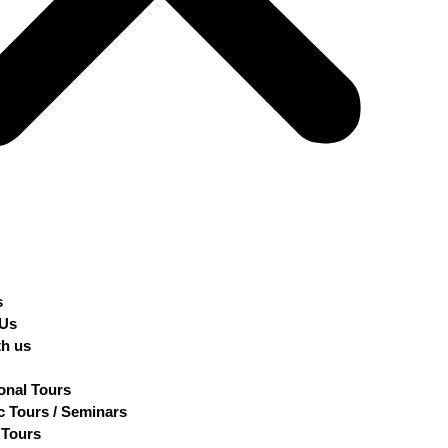
s
 Us
th us
ional Tours
 Tours / Seminars
 Tours