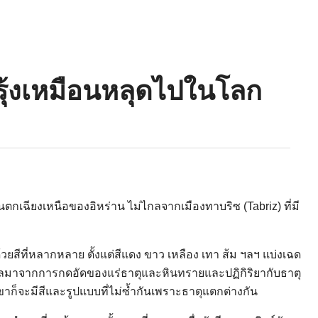
ีรุ้งเหมือนหลุดไปในโลก
ตกเฉียงเหนือของอิหร่าน ไม่ไกลจากเมืองทาบริซ (Tabriz) ที่มี
มด้วยสีที่หลากหลาย ตั้งแต่สีแดง ขาว เหลือง เทา ส้ม ฯลฯ แบ่งเฉด
เป็นผลมาจากการกดอัดของแร่ธาตุและหินทรายและปฏิกิริยากับธาตุ
ก็จะมีสีและรูปแบบที่ไม่ซ้ำกันเพราะธาตุแตกต่างกัน