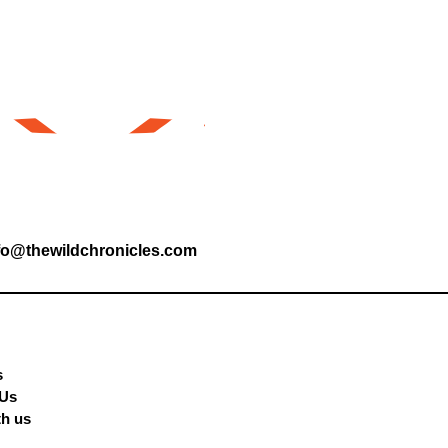
fo@thewildchronicles.com
s
 Us
th us