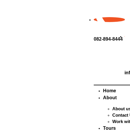
082-894-8444
in
Home
About
About u
Contact
Work wi
Tours