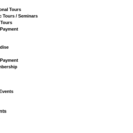
ional Tours
 Tours / Seminars
 Tours
 Payment
dise
 Payment
bership
Events
nts
p