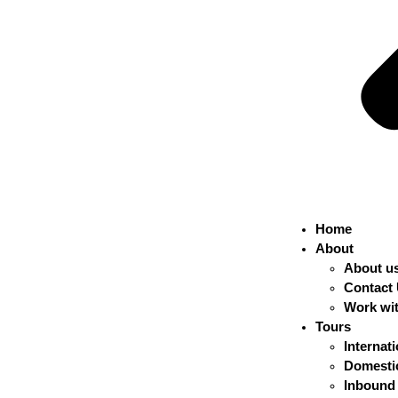
Home
About
About u
Contact
Work wi
Tours
Internat
Domestic
Inbound