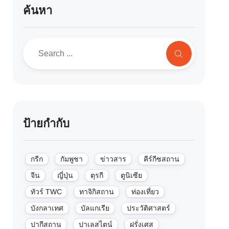
ค้นหา
ป้ายกำกับ
กรีก
กัมพูชา
ข่าวสาร
คีร์กีซสถาน
จีน
ญี่ปุ่น
ตุรกี
ตูนิเซีย
ทัวร์ TWC
ทาจิกิสถาน
ท่องเที่ยว
บังกลาเทศ
บัลแกเรีย
ประวัติศาสตร์
ปากีสถาน
ปาเลสไตน์
ฝรั่งเศส