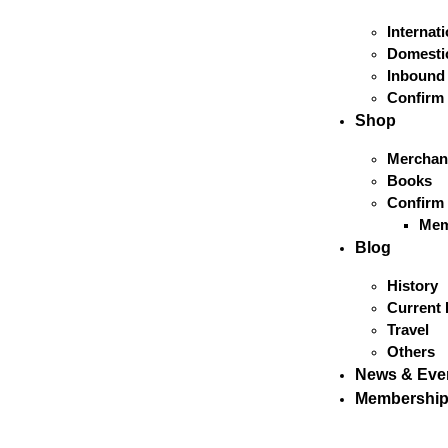
Internat
Domestic
Inbound
Confirm
Shop
Merchan
Books
Confirm
Mem
Blog
History
Current 
Travel
Others
News & Eve
Membershi