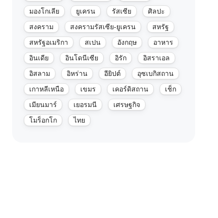
มองโกเลีย
ยูเครน
รัสเซีย
ศิลปะ
สงคราม
สงครามรัสเซีย-ยูเครน
สหรัฐ
สหรัฐอเมริกา
สเปน
อังกฤษ
อาหาร
อินเดีย
อินโดนีเซีย
อิรัก
อิสราเอล
อิสลาม
อิหร่าน
อียิปต์
อุซเบกิสถาน
เกาหลีเหนือ
เขมร
เคอร์ดิสถาน
เช็ก
เมียนมาร์
เยอรมนี
เศรษฐกิจ
โมร็อกโก
ไทย