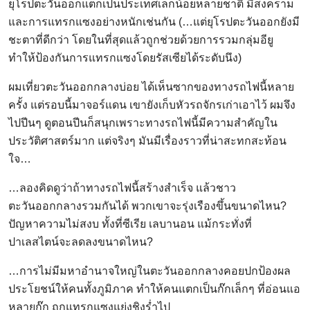
ยุโรปตะวันออกแตกเป็นประเทศเล็กน้อยหลายชาติ มีสงคราม
และการแทรกแซงอย่างหนักเช่นกัน (…แต่ยุโรปตะวันออกยังมี
ชะตาที่ดีกว่า โดยในที่สุดแล้วถูกช่วยด้วยการรวมกลุ่มอียู
ทำให้ป้องกันการแทรกแซงโดยรัสเซียได้ระดับนึง)
ผมเที่ยวตะวันออกกลางบ่อย ได้เห็นซากของทางรถไฟนี้หลาย
ครั้ง แต่รอบนี้มาจอร์แดน เขายังเก็บหัวรถจักรเก่าเอาไว้ ผมจึง
ไปปีนๆ ดูตอนปีนก็สนุกเพราะทางรถไฟนี้มีความสำคัญใน
ประวัติศาสตร์มาก แต่จริงๆ มันมีเรื่องราวที่น่าสะทกสะท้อน
ใจ…
…ลองคิดดูว่าถ้าทางรถไฟนี้สร้างสำเร็จ แล้วชาว
ตะวันออกกลางรวมกันได้ พวกเขาจะรุ่งเรืองขึ้นขนาดไหน?
ปัญหาความไม่สงบ ทั้งที่ซีเรีย เลบานอน แม้กระทั่งที่
ปาเลสไตน์จะลดลงขนาดไหน?
…การไม่มีมหาอำนาจใหญ่ในตะวันออกกลางคอยปกป้องผล
ประโยชน์ให้คนทั้งภูมิภาค ทำให้คนแตกเป็นก๊กเล็กๆ ที่อ่อนแอ
หลายก๊ก ถูกแทรกแซงแย่งชิงร่ำไป