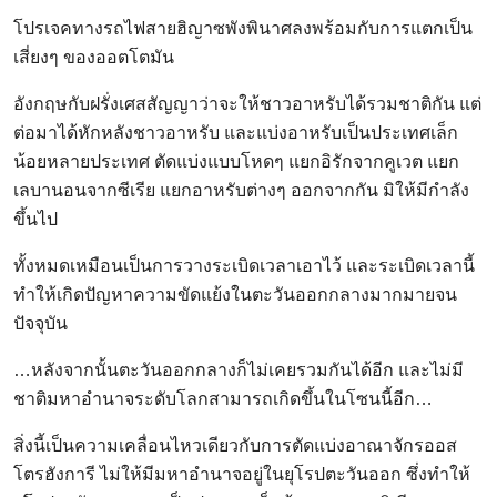
โปรเจคทางรถไฟสายฮิญาซพังพินาศลงพร้อมกับการแตกเป็น
เสี่ยงๆ ของออตโตมัน
อังกฤษกับฝรั่งเศสสัญญาว่าจะให้ชาวอาหรับได้รวมชาติกัน แต่
ต่อมาได้หักหลังชาวอาหรับ และแบ่งอาหรับเป็นประเทศเล็ก
น้อยหลายประเทศ ตัดแบ่งแบบโหดๆ แยกอิรักจากคูเวต แยก
เลบานอนจากซีเรีย แยกอาหรับต่างๆ ออกจากกัน มิให้มีกำลัง
ขึ้นไป
ทั้งหมดเหมือนเป็นการวางระเบิดเวลาเอาไว้ และระเบิดเวลานี้
ทำให้เกิดปัญหาความขัดแย้งในตะวันออกกลางมากมายจน
ปัจจุบัน
…หลังจากนั้นตะวันออกกลางก็ไม่เคยรวมกันได้อีก และไม่มี
ชาติมหาอำนาจระดับโลกสามารถเกิดขึ้นในโซนนี้อีก…
สิ่งนี้เป็นความเคลื่อนไหวเดียวกับการตัดแบ่งอาณาจักรออส
โตรฮังการี ไม่ให้มีมหาอำนาจอยู่ในยุโรปตะวันออก ซึ่งทำให้