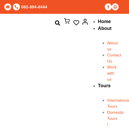
082-894-8444
Home
About
About
us
Contact
Us
Work
with
us
Tours
Internationa
Tours
Domestic
Tours
/