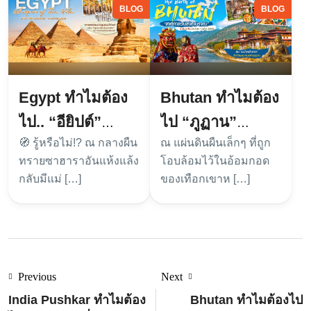
BLOG
BLOG
Egypt ทำไมต้อง
Bhutan ทำไมต้อง
ไป.. “อียิปต์”
ไป “ภูฏาน”
Whispers of the
🧭 รู้หรือไม่!? ณ กลางผืน
ณ แผ่นดินผืนเล็กๆ ที่ถูก
เทศกาลวันชาติ
ทรายซาฮาราอันแห้งแล้ง
โอบล้อมไว้ในอ้อมกอด
Nile 🧭🌅 กับ The
โบราณ กับ The
กลับมีแม่ […]
ของเทือกเขาห […]
Wild Chronicles
Wild Chronicles
Previous
Next
India Pushkar ทำไมต้อง
Bhutan ทำไมต้องไป