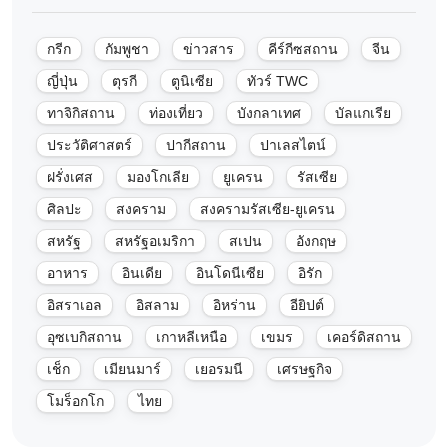
กรีก
กัมพูชา
ข่าวสาร
คีร์กีซสถาน
จีน
ญี่ปุ่น
ตุรกี
ตูนิเซีย
ทัวร์ TWC
ทาจิกิสถาน
ท่องเที่ยว
บังกลาเทศ
บัลแกเรีย
ประวัติศาสตร์
ปากีสถาน
ปาเลสไตน์
ฝรั่งเศส
มองโกเลีย
ยูเครน
รัสเซีย
ศิลปะ
สงคราม
สงครามรัสเซีย-ยูเครน
สหรัฐ
สหรัฐอเมริกา
สเปน
อังกฤษ
อาหาร
อินเดีย
อินโดนีเซีย
อิรัก
อิสราเอล
อิสลาม
อิหร่าน
อียิปต์
อุซเบกิสถาน
เกาหลีเหนือ
เขมร
เคอร์ดิสถาน
เช็ก
เมียนมาร์
เยอรมนี
เศรษฐกิจ
โมร็อกโก
ไทย