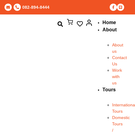
082-894-8444
Home
About
About
us
Contact
Us
Work
with
us
Tours
Internationa
Tours
Domestic
Tours
/