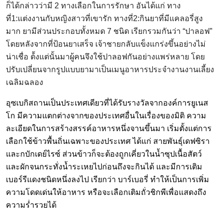
ก็ได้กล่าวว่ามี 2 ทางเลือกในการรักษา อันได้แก่ ทาง
ที่1:แต่งงานกับหญิงสาวที่เขารัก ทางที่2:กินยาที่มีแคลอรี่สูง
มาก ยามีส่วนประกอบทั้งหมด 7 ชนิด เรียกรวมกันว่า “ปาลอฟ”
โดยหลังจากที่ป้อนยาเสร็จ เจ้าชายกลับแข็งแกร่งขึ้นอย่างไม่
น่าเชื่อ ต้้งแต่นั้นมาผู้คนจึงใช้ปาลอฟกันอย่างแพร่หลาย โดย
ปรับเปลี่ยนจากรูปแบบยามาเป็นเมนูอาหารประจำงานงานเลี้ยง
เฉลิมฉลอง
อุซเบกิสถานเป็นประเทศเดียวที่ได้รับรางวัลจากองค์การยูเนส
โก มีความแตกต่างจากของประเทศอื่นในเรื่องของมิติ ความ
ละเอียดในการสร้างสรรค์อาหารหนึ่งจานขึ้นมา เริ่มตั้งแต่การ
เลือกใช้ข้าวพื้นถิ่นเฉพาะของประเทศ ได้แก่ สายพันธุ์เดฟซิรา
และกบักเดย์ไรซ์ ส่วนข้าวก็จะต้องถูกเคี่ยวในน้ำซุปเนื้อสัตว์
และผักจนกระทั่งน้ำระเหยไปก่อนถึงจะกินได้ และมีการเติม
เบอร์รีแดงชนิดหนึ่งลงไป เรียกว่า บาร์เบอรี่ ทำให้เป็นการเพิ่ม
ความโดดเด่นให้อาหาร หรือจะเลือกเติมถั่วชิกพีเพื่อแสดงถึง
ความร่ำรวยได้