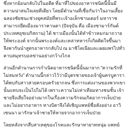
ซึ่งหากย้อนกลับไปในอดีต ที่มาที่ไปของอาหารชนิดนี้นั้นมี
ความน่าสนใจเลยทีเดียว โดยมีตำนานที่เชื่อกันว่าในงานเลี้ยง
ฉลองชัยชนะช่วงยุคสมัยที่พระเจ้าอเล็กซานเดอร์ มหาราช
สามารถยึดเมืองมาราคานดา (ปัจจุบัน คือ เมืองซามาร์กันด์
ประเทศอุซเบกิสถาน) ได้ ชาวเมืองนั้นได้ทำข้าวหมกมาถวาย
ให้พระองค์ จากนั้นพระองค์และเหล่าทหารก็เกิดติดใจขึ้นมา
จึงพากันนำสูตรอาหารกลับไป ณ มาซิโดเนียและเผยแพร่ไปทั่ว
คาบสมุทรบอลข่านอย่างกว้างไกล
ส่วนอีกตำนานการกำเนิดอาหารชนิดนี้นั้นมาจาก “ความรักที่
ไม่สมหวัง” ตำนานนี้กล่าวไว้ว่ามีบุตรชายของเจ้าผู้นครบูคารา
ได้พบกับสาวสวยครอบครัวยากจน ซึ่งการแต่งงานของพวกเขา
นั้นแทบจะเป็นไปไม่ได้ เพราะความไม่เท่าเทียมทางชนชั้น เจ้า
ชายจึงเสียใจอย่างมากในเรื่องความรักจนเกิดอาการเจ็บป่วย
และไม่อยากอาหาร ทางบิดาจึงได้เชิญแพทย์ชื่อดังอย่าง อาวิ
เซนนา มารักษาเจ้าชายให้หายจากอาการเจ็บป่วย
โดยหลังจากสืบสาเหตุของโรคและรักษาทายาทหนุ่ม แพทย์