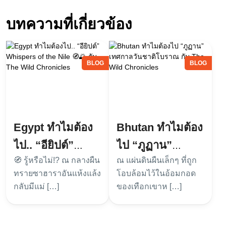
บทความที่เกี่ยวข้อง
BLOG
BLOG
Egypt ทำไมต้อง
Bhutan ทำไมต้อง
ไป.. “อียิปต์”
ไป “ภูฏาน”
Whispers of the
🧭 รู้หรือไม่!? ณ กลางผืน
ณ แผ่นดินผืนเล็กๆ ที่ถูก
เทศกาลวันชาติ
ทรายซาฮาราอันแห้งแล้ง
โอบล้อมไว้ในอ้อมกอด
Nile 🧭🌅 กับ The
โบราณ กับ The
กลับมีแม่ […]
ของเทือกเขาห […]
Wild Chronicles
Wild Chronicles