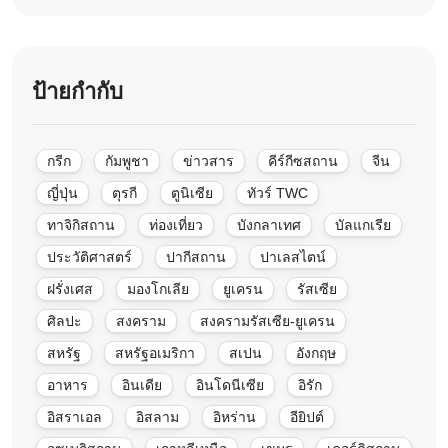
ป้ายกำกับ
กรีก
กัมพูชา
ข่าวสาร
คีร์กีซสถาน
จีน
ญี่ปุ่น
ตุรกี
ตูนิเซีย
ทัวร์ TWC
ทาจิกิสถาน
ท่องเที่ยว
บังกลาเทศ
บัลแกเรีย
ประวัติศาสตร์
ปากีสถาน
ปาเลสไตน์
ฝรั่งเศส
มองโกเลีย
ยูเครน
รัสเซีย
ศิลปะ
สงคราม
สงครามรัสเซีย-ยูเครน
สหรัฐ
สหรัฐอเมริกา
สเปน
อังกฤษ
อาหาร
อินเดีย
อินโดนีเซีย
อิรัก
อิสราเอล
อิสลาม
อิหร่าน
อียิปต์