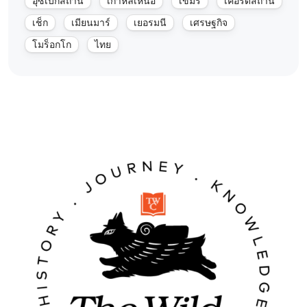
อุซเบกิสถาน
เกาหลีเหนือ
เขมร
เคอร์ดิสถาน
เช็ก
เมียนมาร์
เยอรมนี
เศรษฐกิจ
โมร็อกโก
ไทย