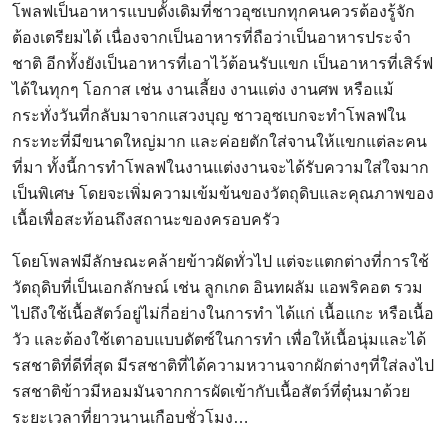
โพลฟเป็นอาหารแบบดั้งเดิมที่ชาวอุซเบกทุกคนควรต้องรู้จัก
ต้องเตรียมได้ เนื่องจากเป็นอาหารที่ถือว่าเป็นอาหารประจำ
ชาติ อีกทั้งยังเป็นอาหารที่เอาไว้ต้อนรับแขก เป็นอาหารที่เสิร์ฟ
ได้ในทุกๆ โอกาส เช่น งานเลี้ยง งานแต่ง งานศพ หรือแม้
กระทั่งวันที่กลับมาจากแสวงบุญ ชาวอุซเบกจะทำโพลฟใน
กระทะที่มีขนาดใหญ่มาก และค่อยตักใส่จานให้แขกแต่ละคน
ที่มา ทั้งนี้การทำโพลฟในงานแต่งงานจะได้รับความใส่ใจมาก
เป็นพิเศษ โดยจะเพิ่มความเข้มข้นของวัตถุดิบและคุณภาพของ
เนื้อเพื่อสะท้อนถึงสถานะของครอบครัว
โดยโพลฟมีลักษณะคล้ายข้าวผัดทั่วไป แต่จะแตกต่างที่การใช้
วัตถุดิบที่เป็นเอกลักษณ์ เช่น ลูกเกด อินทผลัม แอพริคอต รวม
ไปถึงใช้เนื้อสัตว์อยู่ไม่กี่อย่างในการทำ ได้แก่ เนื้อแกะ หรือเนื้อ
วัว และต้องใช้เตาอบแบบดัตซ์ในการทำ เพื่อให้เนื้อนุ่มและได้
รสชาติที่ดีที่สุด มีรสชาติที่ได้ความหวานจากผักต่างๆที่ใส่ลงไป
รสชาติข้าวมีหอมมันจากการผัดเข้ากับเนื้อสัตว์ที่ตุ๋นมาด้วย
ระยะเวลาที่ยาวนานเกือบชั่วโมง…