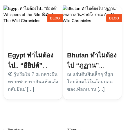
BLOG
BLOG
Egypt ทำไมต้อง
Bhutan ทำไมต้อง
ไป.. “อียิปต์”
ไป “ภูฏาน”
Whispers of the
🧭 รู้หรือไม่!? ณ กลางผืน
ณ แผ่นดินผืนเล็กๆ ที่ถูก
เทศกาลวันชาติ
ทรายซาฮาราอันแห้งแล้ง
โอบล้อมไว้ในอ้อมกอด
Nile 🧭🌅 กับ The
โบราณ กับ The
กลับมีแม่ […]
ของเทือกเขาห […]
Wild Chronicles
Wild Chronicles