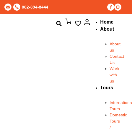
082-894-8444
Home
About
About
us
Contact
Us
Work
with
us
Tours
Internationa
Tours
Domestic
Tours
/