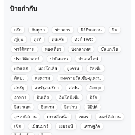
ป้ายกำกับ
กรีก
กัมพูชา
ข่าวสาร
คีร์กีซสถาน
จีน
ญี่ปุ่น
ตุรกี
ตูนิเซีย
ทัวร์ TWC
ทาจิกิสถาน
ท่องเที่ยว
บังกลาเทศ
บัลแกเรีย
ประวัติศาสตร์
ปากีสถาน
ปาเลสไตน์
ฝรั่งเศส
มองโกเลีย
ยูเครน
รัสเซีย
ศิลปะ
สงคราม
สงครามรัสเซีย-ยูเครน
สหรัฐ
สหรัฐอเมริกา
สเปน
อังกฤษ
อาหาร
อินเดีย
อินโดนีเซีย
อิรัก
อิสราเอล
อิสลาม
อิหร่าน
อียิปต์
อุซเบกิสถาน
เกาหลีเหนือ
เขมร
เคอร์ดิสถาน
เช็ก
เมียนมาร์
เยอรมนี
เศรษฐกิจ