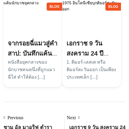
BLOG
BLOG
จากรอยฉี่แมวสู่คำ
เอกราช 9 วัน
สาป: บันทึกแค้น
สงคราม 24 ปี
หนังสือยุคกลางของ
1. ติมอร์-เลสเต หรือ
นักบวชยุคกลาง
1975 อินโดนีเซีย
นักบวชคนหนึ่งที่ถูกแมว
ติมอร์ตะวันออก เป็นเพียง
บุกติมอร์ตะวันออก
ฉี่ใส่ ทำให้ต้อง […]
ประเทศเล็ก […]
Previous
Next
ชาม อัล มาอริฟ ตำรา
เอกราช 9 วัน สงคราม 24