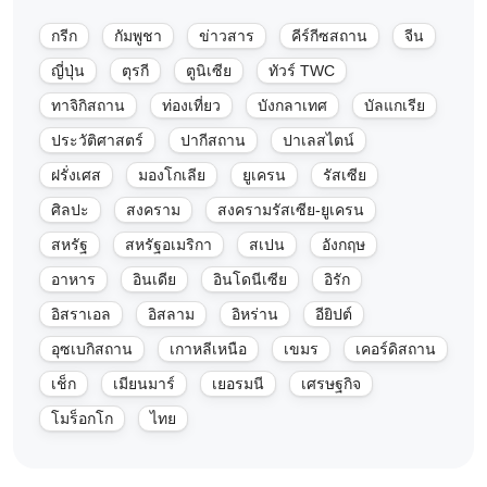
กรีก
กัมพูชา
ข่าวสาร
คีร์กีซสถาน
จีน
ญี่ปุ่น
ตุรกี
ตูนิเซีย
ทัวร์ TWC
ทาจิกิสถาน
ท่องเที่ยว
บังกลาเทศ
บัลแกเรีย
ประวัติศาสตร์
ปากีสถาน
ปาเลสไตน์
ฝรั่งเศส
มองโกเลีย
ยูเครน
รัสเซีย
ศิลปะ
สงคราม
สงครามรัสเซีย-ยูเครน
สหรัฐ
สหรัฐอเมริกา
สเปน
อังกฤษ
อาหาร
อินเดีย
อินโดนีเซีย
อิรัก
อิสราเอล
อิสลาม
อิหร่าน
อียิปต์
อุซเบกิสถาน
เกาหลีเหนือ
เขมร
เคอร์ดิสถาน
เช็ก
เมียนมาร์
เยอรมนี
เศรษฐกิจ
โมร็อกโก
ไทย