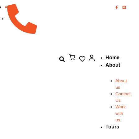
082-894-8444
Home
About
About
us
Contact
Us
Work
with
us
Tours