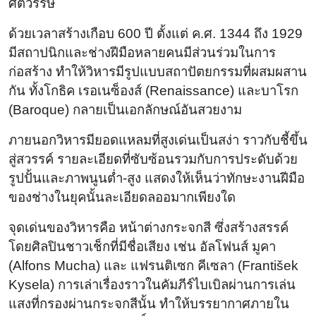
ศตวรรษ
ด้วยเวลาสร้างเกือบ 600 ปี ตั้งแต่ ค.ศ. 1344 ถึง 1929
มีสถาปนิกและช่างฝีมือหลายคนมีส่วนร่วมในการ
ก่อสร้าง ทำให้วิหารมีรูปแบบสถาปัตยกรรมที่ผสมผสาน
กัน ทั้งโกธิค เรอเนซ็องส์ (Renaissance) และบาโรก
(Baroque) กลายเป็นเอกลักษณ์อันสวยงาม
ภายนอกวิหารมียอดแหลมที่สูงเด่นเป็นสง่า ราวกับชี้ขึ้น
สู่สวรรค์ รายละเอียดที่ซับซ้อนรวมกับการประดับด้วย
รูปปั้นและภาพนูนต่ำ-สูง แสดงให้เห็นว่าทักษะงานฝีมือ
ของช่างในยุคนั้นละเอียดลออมากเพียงใด
จุดเด่นของวิหารคือ หน้าต่างกระจกสี ซึ่งสร้างสรรค์
โดยศิลปินชาวเช็กที่มีชื่อเสียง เช่น อัลโฟนส์ มูคา
(Alfons Mucha) และ แฟรนติเซก คีเซลา (František
Kysela) การเล่าเรื่องราวในคัมภีร์ไบเบิลผ่านการเล่น
แสงที่กรองผ่านกระจกสีนั้น ทำให้บรรยากาศภายใน